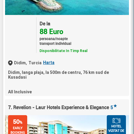
De la
88 Euro
persoana/noapte
transport individual
Disponibilitate In Timp Real
Harta
Didim,
Turcia
Didim, langa plaja, la 500m de centru, 76 km sud de
Kusadasi
All Inclusive
★
7. Revelion - Laur Hotels Experience & Elegance
5
50
%
HOTEL
EARLY
VIZITAT DE
BOOKING