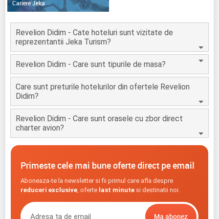
Cariere Jeka
Revelion Didim - Cate hoteluri sunt vizitate de
reprezentantii Jeka Turism?
Revelion Didim - Care sunt tipurile de masa?
Care sunt preturile hotelurilor din ofertele Revelion
Didim?
Revelion Didim - Care sunt orasele cu zbor direct
charter avion?
Primeste cele mai bune oferte direct pe email
Aboneaza-te la newsletter si fii primul care afla despre
reduceri exclusive
, oferte
last minute
si destinatii noi.