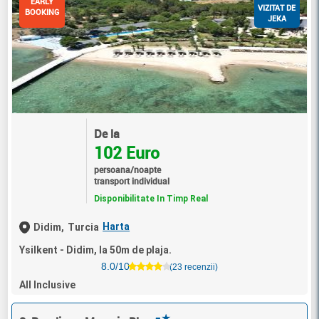
EARLY
VIZITAT DE
BOOKING
JEKA
De la
102 Euro
persoana/noapte
transport individual
Disponibilitate In Timp Real
Harta
Didim,
Turcia
Ysilkent - Didim, la 50m de plaja.
8.0/10
(23 recenzii)
All Inclusive
★