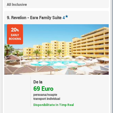
All Inclusive
★
9. Revelion - Esra Family Suite
4
20
%
EARLY
BOOKING
De la
69 Euro
persoana/noapte
transport individual
Disponibilitate In Timp Real