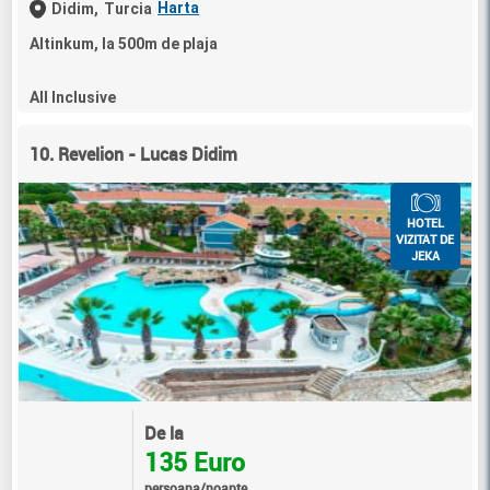
Harta
Didim,
Turcia
Altinkum, la 500m de plaja
All Inclusive
10. Revelion - Lucas Didim
HOTEL
VIZITAT DE
JEKA
De la
135 Euro
persoana/noapte