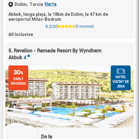
Harta
Didim,
Turcia
Akbuk, langa plaja, la 18km de Didim, la 47 km de
aeroportul Milas-Bodrum
9.2/10
(5 recenzii)
All Inclusive
5. Revelion - Ramada Resort By Wyndham
★
Akbuk
4
30
%
HOTEL
EARLY
VIZITAT DE
BOOKING
JEKA
De la