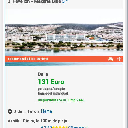
3. Revelion - Maxeria Blue
5
recomandat de turisti
De la
131 Euro
persoana/noapte
transport individual
Disponibilitate In Timp Real
Harta
Didim,
Turcia
Akbük - Didim, la 100 m de plaja
9.3/10
(19 recenzii)