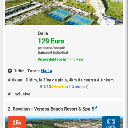
De la
129 Euro
persoana/noapte
transport individual
Disponibilitate In Timp Real
Harta
Didim,
Turcia
Altikum - Didim, la 30m de plaja, 4km de centru Altinkum.
9.1/10
(113 recenzii)
All Inclusive
★
2. Revelion - Venosa Beach Resort & Spa
5
25
%
HOTEL