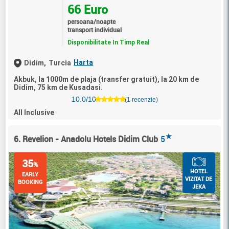
66 Euro
persoana/noapte
transport individual
Disponibilitate In Timp Real
Harta
Didim,
Turcia
Akbuk, la 1000m de plaja (transfer gratuit), la 20 km de
Didim, 75 km de Kusadasi.
10.0/10
(1 recenzie)
All Inclusive
★
6. Revelion - Anadolu Hotels Didim Club
5
35
%
HOTEL
EARLY
VIZITAT DE
BOOKING
JEKA