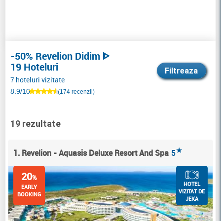
-50% Revelion Didim ᐈ
19 Hoteluri
Filtreaza
7 hoteluri vizitate
8.9/10
(174 recenzii)
19 rezultate
★
1. Revelion - Aquasis Deluxe Resort And Spa
5
20
%
HOTEL
EARLY
VIZITAT DE
BOOKING
JEKA