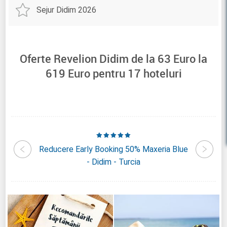
Sejur Didim 2026
Oferte Revelion Didim de la
63
Euro la
619
Euro pentru
17
hoteluri
rden Of
Reducere Early Booking 50% Maxeria Blue
Reduc
- Didim - Turcia
Deluxe