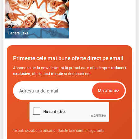
Cariere Jeka
Primeste cele mai bune oferte direct pe email
Aboneaza-te la newsletter si fii primul care afla despre
reduceri
exclusive
, oferte
last minute
si destinatii noi.
Te poti dezabona oricand. Datele tale sunt in siguranta.