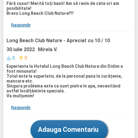
Echipa de animatie face treaba excelenta, iar programele
Fără cusur! Merită toți banii! Am să revin de câte ori am
de divertisment de dupa cina au fost foarte variate. De la
posibilitate!
ora era programul pentru copii, iar de la i
Bravo Long Beach Club Nature!!!!
30 programul artistic.
Exista si activitati extra precum tiroliana, parc de aventura,
Raspunde
luna parc, pentru care activitatile sunt contra-cost.
Cocktailurile au fost foarte bune, bauturile in general au
fost de calitate.
Long Beach Club Nature
- Apreciat cu 10 / 10
Restaurantul principal dar si cel a la carte pescaresc, pe
care l-am incercat noi, au o priveliste minunata spre apus.
30 iulie 2022
Mirela V.
Vezi cum soarele intra in mare in timp ce iti savurezi cina,
absolut superb.
0
0
Exista plaja privata amenajata cu sezlonguri, nu am
Experienta la Hotelul Long Beach Club Nature din Didim a
intampinat probleme in a gasi loc la sezlong nici la piscine,
fost minunata!
nici pe plaja
Totul este la superlativ, de la personal pana la curățenie,
Am oferit nota 9/10 deoarece in camera perna canapelei
mancare etc.
era tocita (ar fi nevoie de putina renovare la anumite
Singura problema este ca sunt pietre în apa, necesitând
aspecte ale camerei) iar cina la restaurantul a la carte nu a
astfel încălțăminte speciala.
fost exceptionala (prin comparatie cu cina de la alte
Va mulțumim!
hoteluri in regim all inclusive).
Raspunde
Adauga Comentariu