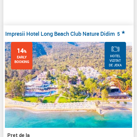
★
Impresii Hotel Long Beach Club Nature Didim
5
14
%
HOTEL
EARLY
VIZITAT
BOOKING
DE JEKA
Pret de la