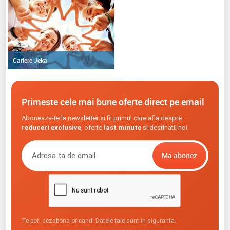
Cariere Jeka
Primeste cele mai bune oferte direct pe email
Aboneaza-te la newsletter si fii primul care afla despre
reduceri exclusive
, oferte
last minute
si destinatii noi.
Te poti dezabona oricand. Datele tale sunt in siguranta.