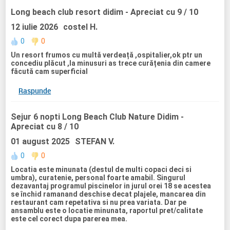
Long beach club resort didim
- Apreciat cu 9 / 10
12 iulie 2026
costel H.
0
0
Un resort frumos cu multă verdeață ,ospitalier,ok ptr un
concediu plăcut ,la minusuri as trece curățenia din camere
făcută cam superficial
Raspunde
Sejur 6 nopti Long Beach Club Nature Didim
-
Apreciat cu 8 / 10
01 august 2025
STEFAN V.
0
0
Locatia este minunata (destul de multi copaci deci si
umbra), curatenie, personal foarte amabil. Singurul
dezavantaj programul piscinelor in jurul orei 18 se acestea
se închid ramanand deschise decat plajele, mancarea din
restaurant cam repetativa si nu prea variata. Dar pe
ansamblu este o locatie minunata, raportul pret/calitate
este cel corect dupa parerea mea.