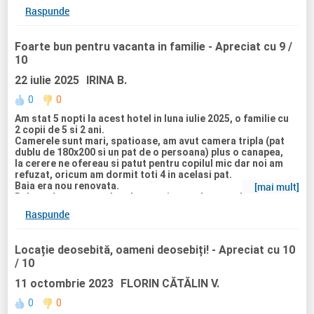
Raspunde
Foarte bun pentru vacanta in familie
- Apreciat cu 9 /
10
22 iulie 2025
IRINA B.
0
0
Am stat 5 nopti la acest hotel in luna iulie 2025, o familie cu
2 copii de 5 si 2 ani.
Camerele sunt mari, spatioase, am avut camera tripla (pat
dublu de 180x200 si un pat de o persoana) plus o canapea,
la cerere ne ofereau si patut pentru copilul mic dar noi am
refuzat, oricum am dormit toti 4 in acelasi pat.
Baia era nou renovata.
[mai mult]
Balconul avea zona de relaxare si zona de uscat haine/
prosoape.
Raspunde
Am apreciat foarte mult faptul ca sunt construite căsuțele
in regim p+2 maxim 3si sunt pozitionate astfel in cat sa
ofere maximul de intimitate, nu te vezi cu vecinii, nu te auzi.
Locație deosebită, oameni deosebiți!
- Apreciat cu 10
Complexul beneficiază de un aqua parc pentru copii cu mai
/ 10
multe tipuri de topogane, dar si unul pentru adulti. Planuim
sa ne întoarcem peste cativa ani cand vor fi copii mai mari
11 octombrie 2023
FLORIN CĂTĂLIN V.
pentru a ne bucura de toate
Exista kids club, iar copii cu varsta de peste 4 ani,
0
0
independenti, pot fi lasati singuri.