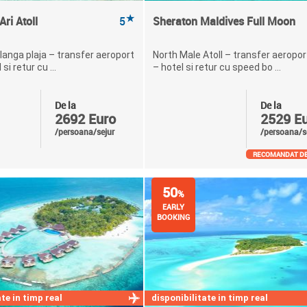
★
ri Atoll
5
Sheraton Maldives Full Moon
 langa plaja – transfer aeroport
North Male Atoll – transfer aeropor
si retur cu ...
– hotel si retur cu speed bo ...
De la
De la
2692 Euro
2529 E
/persoana/sejur
/persoana/s
RECOMANDAT DE
50
%
EARLY
BOOKING
te in timp real
disponibilitate in timp real