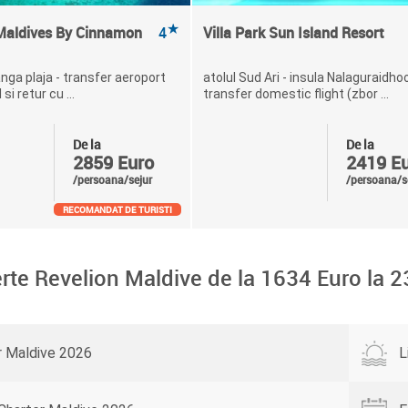
★
 Maldives By Cinnamon
4
Villa Park Sun Island Resort
langa plaja - transfer aeroport
atolul Sud Ari - insula Nalaguraidhoo
si retur cu ...
transfer domestic flight (zbor ...
De la
De la
2859 Euro
2419 E
/persoana/sejur
/persoana/s
RECOMANDAT DE TURISTI
rte Revelion Maldive de la
1634
Euro la
2
r Maldive 2026
L