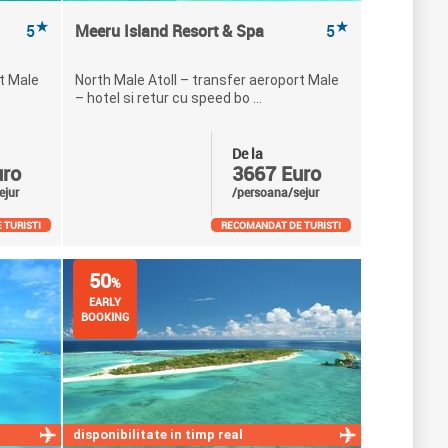
★
★
5
Meeru Island Resort & Spa
5
t Male
North Male Atoll – transfer aeroport Male
– hotel si retur cu speed bo ...
De la
uro
3667 Euro
ejur
/persoana/sejur
 TURISTI
RECOMANDAT DE TURISTI
50
%
EARLY
BOOKING
disponibilitate in timp real