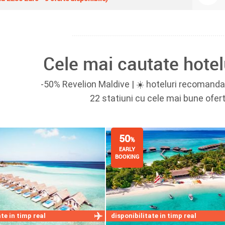
Cele mai cautate hotel
-50% Revelion Maldive | ☀️ hoteluri recomandate
22 statiuni cu cele mai bune ofer
50
%
EARLY
BOOKING
te in timp real
disponibilitate in timp real