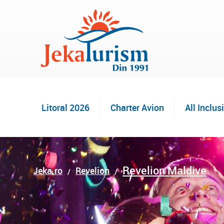
Litoral 2026
Charter Avion
All Inclus
Revelion Maldive
Jeka.ro
Revelion