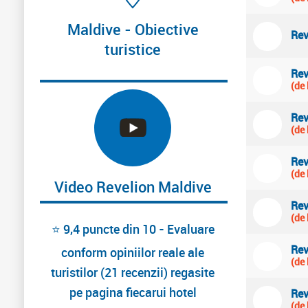
Maldive - Obiective
Rev
turistice
Rev
(de 
Rev
(de 
Rev
(de 
Video Revelion Maldive
Rev
(de 
⭐ 9,4 puncte din 10 - Evaluare
Rev
conform opiniilor reale ale
(de 
turistilor (21 recenzii) regasite
pe pagina fiecarui hotel
Rev
(de 