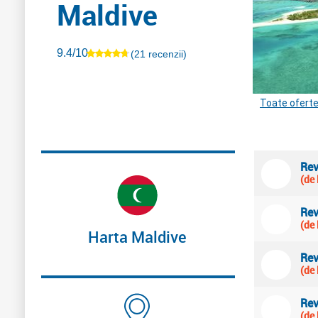
Maldive
9.4/10
(21 recenzii)
Toate oferte
Rev
(de 
Rev
(de 
Harta Maldive
Rev
(de 
Rev
(de 