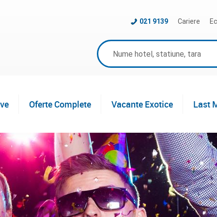
021 9139
Cariere
Ec
ive
Oferte Complete
Vacante Exotice
Last 