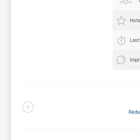
Hote
Last
Impr
Reduc