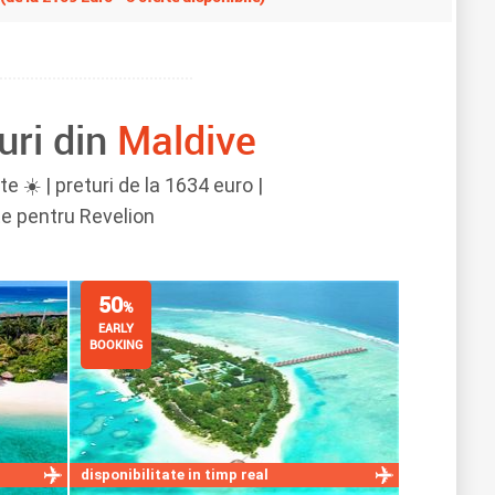
uri din
Maldive
 ☀️ | preturi de la 1634 euro |
te pentru Revelion
50
%
EARLY
BOOKING
disponibilitate in timp real