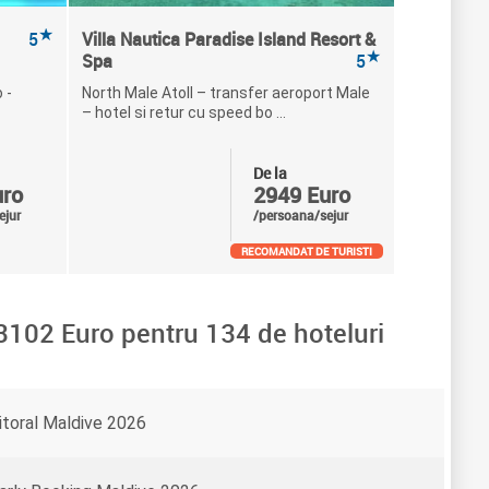
★
5
Villa Nautica Paradise Island Resort &
★
Spa
5
 -
North Male Atoll – transfer aeroport Male
– hotel si retur cu speed bo ...
De la
uro
2949 Euro
ejur
/persoana/sejur
RECOMANDAT DE TURISTI
3102
Euro pentru
134
de hoteluri
itoral Maldive 2026