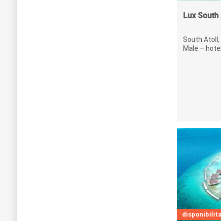
Lux South A
South Atoll,
Male – hotel 
disponibilita