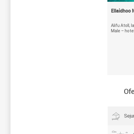
Ellaidhoo
Alifu Atoll, 
Male – hotel 
Ofe
Seju