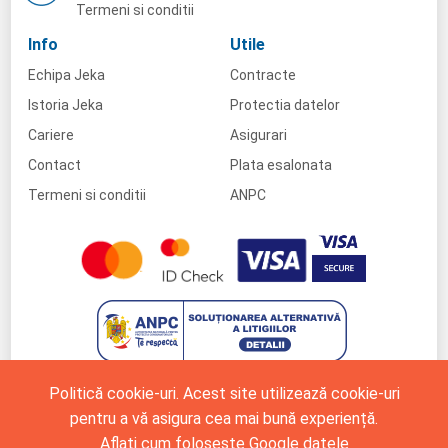
Termeni si conditii
Info
Utile
Echipa Jeka
Contracte
Istoria Jeka
Protectia datelor
Cariere
Asigurari
Contact
Plata esalonata
Termeni si conditii
ANPC
Politică cookie-uri. Acest site utilizează cookie-uri
pentru a vă asigura cea mai bună experiență.
Aflați cum folosește Google datele