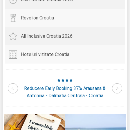
Revelion Croatia
All Inclusive Croatia 2026
Hoteluri vizitate Croatia
den By
Reducere Early Booking 37% Arausana &
Redu
oatia
Antonina - Dalmatia Centrala - Croatia