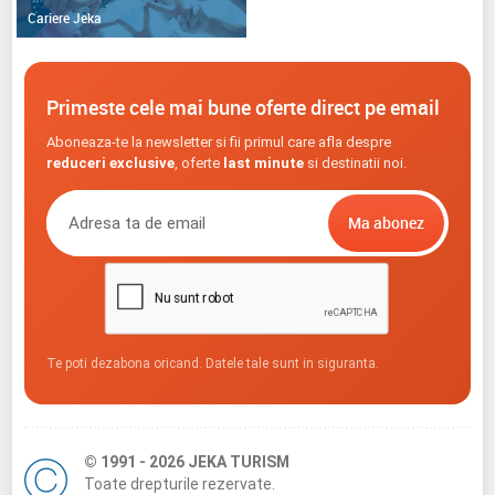
Cariere Jeka
Primeste cele mai bune oferte direct pe email
Aboneaza-te la newsletter si fii primul care afla despre
reduceri exclusive
, oferte
last minute
si destinatii noi.
Te poti dezabona oricand. Datele tale sunt in siguranta.
© 1991 - 2026 JEKA TURISM
Toate drepturile rezervate.