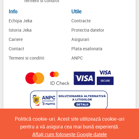
Termeni si conditii
Info
Utile
Echipa Jeka
Contracte
Istoria Jeka
Protectia datelor
Cariere
Asigurari
Contact
Plata esalonata
Termeni si conditii
ANPC
Politică cookie-uri. Acest site utilizează cookie-uri
pentru a vă asigura cea mai bună experiență.
Aflați cum folosește Google datele