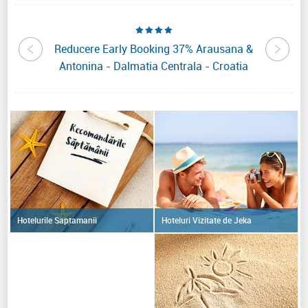
den By
Reducere Early Booking 37% Arausana &
Reduc
roatia
Antonina - Dalmatia Centrala - Croatia
Hoteluri Vizitate de Jeka
Hotelurile Saptamanii