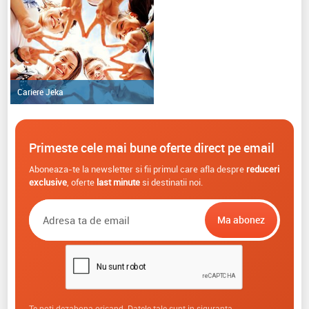
Cariere Jeka
Primeste cele mai bune oferte direct pe email
Aboneaza-te la newsletter si fii primul care afla despre
reduceri
exclusive
, oferte
last minute
si destinatii noi.
Te poti dezabona oricand. Datele tale sunt in siguranta.