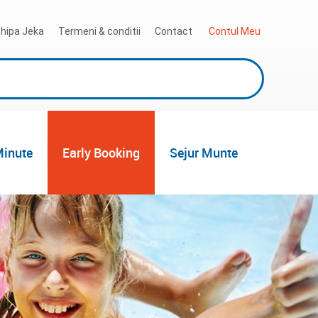
hipa Jeka
Termeni & conditii
Contact
 Contul Meu
Minute
Early Booking
Sejur Munte