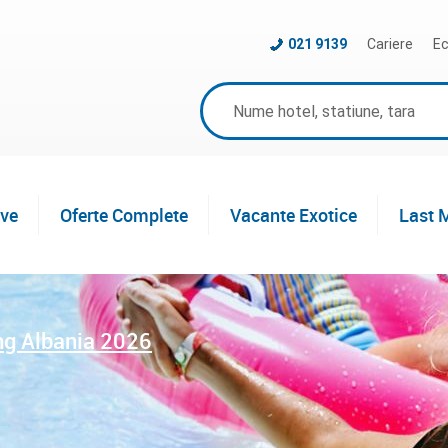
021 9139
Cariere
Ec
ive
Oferte Complete
Vacante Exotice
Last 
ng Albania 2026