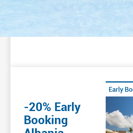
Early B
-20% Early
Booking
Albania