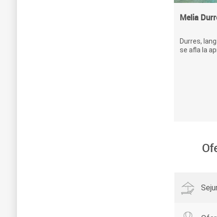
Melia Durr
Durres, lang
se afla la ap
Of
Seju