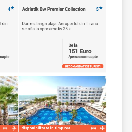
★
★
4
Adriatik Bw Premier Collection
5
l din
Durres, langa plaja. Aeroportul din Tirana
se afla la aproximativ 35 k ...
De la
151 Euro
oapte
/persoana/noapte
RECOMANDAT DE TURISTI
disponibilitate in timp real