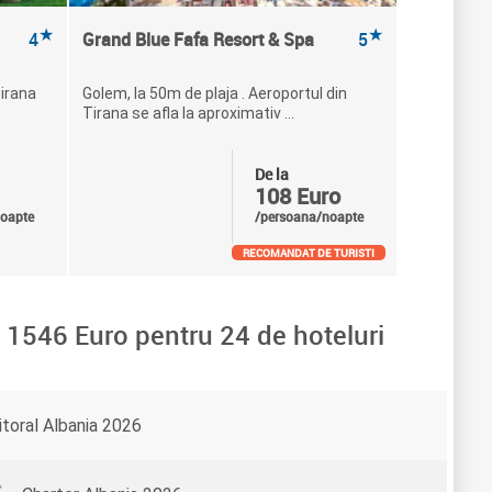
★
★
4
Grand Blue Fafa Resort & Spa
5
Tirana
Golem, la 50m de plaja . Aeroportul din
Tirana se afla la aproximativ ...
De la
108 Euro
oapte
/persoana/noapte
RECOMANDAT DE TURISTI
a
1546
Euro pentru
24
de hoteluri
itoral Albania 2026