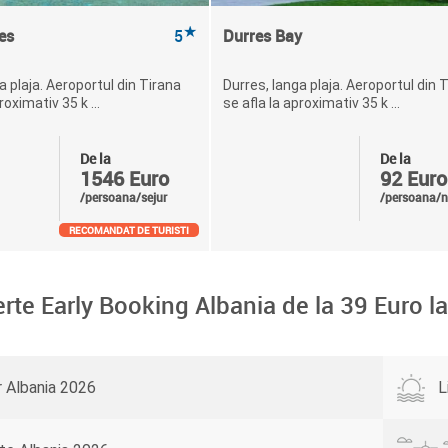
★
es
5
Durres Bay
a plaja. Aeroportul din Tirana
Durres, langa plaja. Aeroportul din 
roximativ 35 k ...
se afla la aproximativ 35 k ...
De la
De la
1546 Euro
92 Euro
/persoana/sejur
/persoana/n
RECOMANDAT DE TURISTI
erte Early Booking Albania de la
39
Euro l
r Albania 2026
L