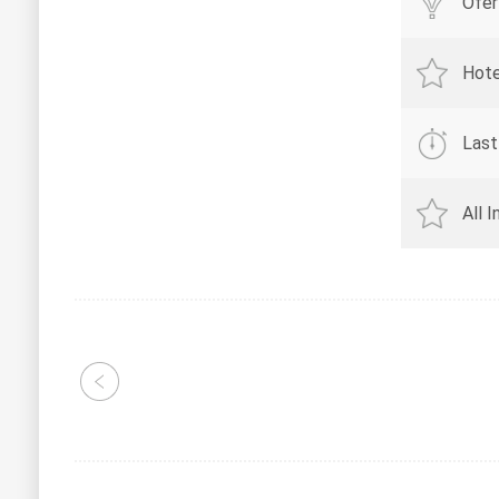
Ofer
Hote
Last
All 