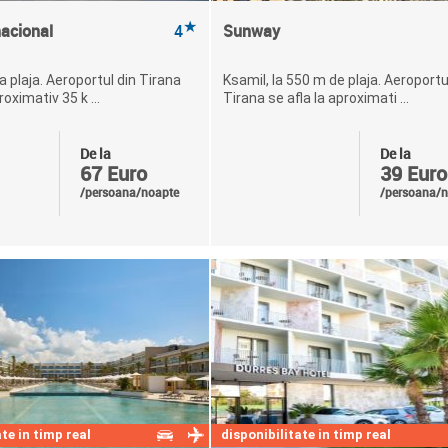
★
rnacional
4
Sunway
a plaja. Aeroportul din Tirana
Ksamil, la 550 m de plaja. Aeroportu
roximativ 35 k ...
Tirana se afla la aproximati ...
De la
De la
67 Euro
39 Euro
/persoana/noapte
/persoana/n
te in timp real
disponibilitate in timp real