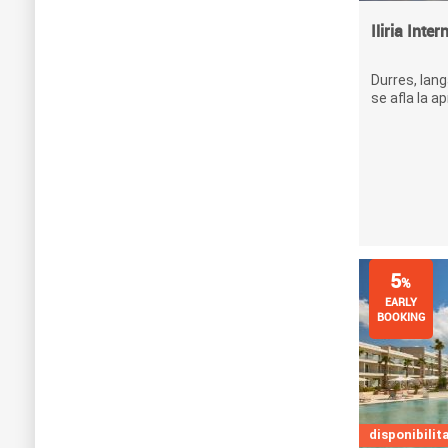
Iliria Inte
Durres, lang
se afla la ap
5
%
EARLY
BOOKING
disponibilita