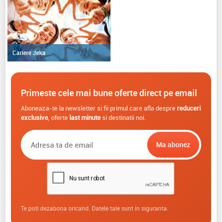
Cariere Jeka
Primeste cele mai bune oferte direct pe email
Aboneaza-te la newsletter si fii primul care afla despre
reduceri
exclusive
, oferte
last minute
si destinatii noi.
Te poti dezabona oricand. Datele tale sunt in siguranta.