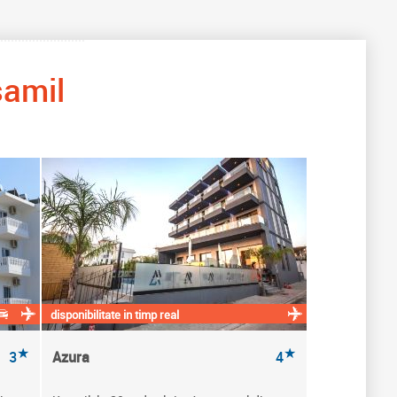
amil
disponibilitate in timp real
★
★
3
Azura
4