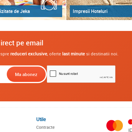
izitate de Jeka
Impresii Hoteluri
irect pe email
despre
reduceri exclusive
, oferte
last minute
si destinatii noi.
Utile
Contracte