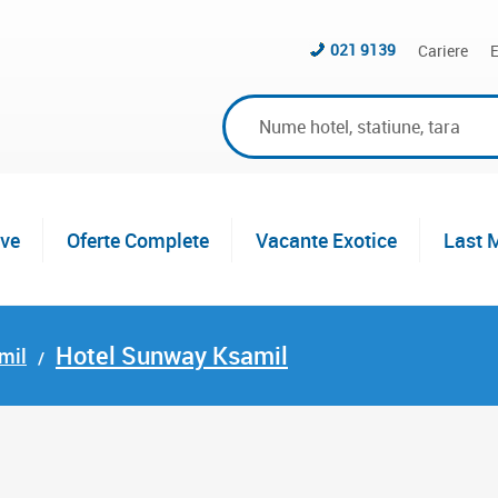
021 9139
Cariere
E
ive
Oferte Complete
Vacante Exotice
Last 
Hotel Sunway Ksamil
mil