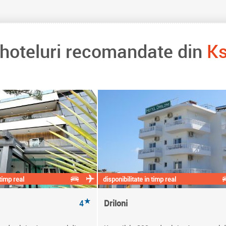
 hoteluri recomandate din
Ks
 timp real
disponibilitate in timp real
★
4
Driloni