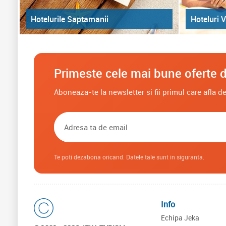
Hoteluri V
Hotelurile Saptamanii
Primeste cele mai bune oferte d
Aboneaza-te la newsletter si fii primul care afla 
Te poti dezabona oricand. Datele tale sunt in siguranta.
Info
Echipa Jeka