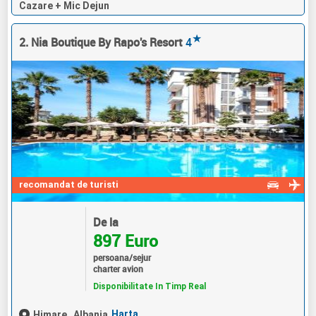
Cazare + Mic Dejun
★
2. Nia Boutique By Rapo's Resort
4
recomandat de turisti
De la
897 Euro
persoana/sejur
charter avion
Disponibilitate In Timp Real
Harta
Himare,
Albania