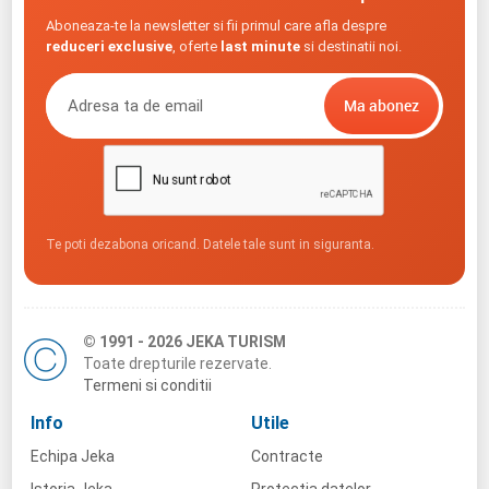
Aboneaza-te la newsletter si fii primul care afla despre
reduceri exclusive
, oferte
last minute
si destinatii noi.
Te poti dezabona oricand. Datele tale sunt in siguranta.
© 1991 - 2026 JEKA TURISM
Toate drepturile rezervate.
Termeni si conditii
Info
Utile
Echipa Jeka
Contracte