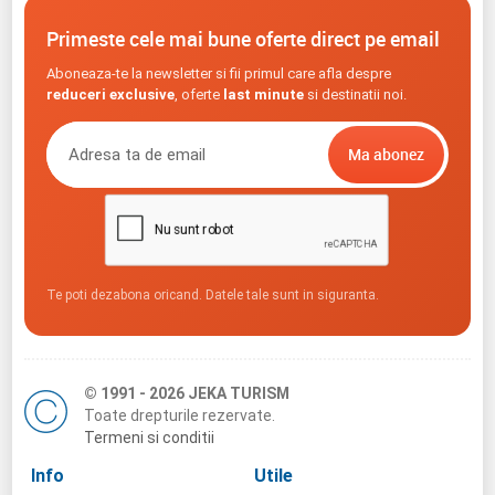
Primeste cele mai bune oferte direct pe email
Aboneaza-te la newsletter si fii primul care afla despre
reduceri exclusive
, oferte
last minute
si destinatii noi.
Te poti dezabona oricand. Datele tale sunt in siguranta.
© 1991 - 2026 JEKA TURISM
Toate drepturile rezervate.
Termeni si conditii
Info
Utile