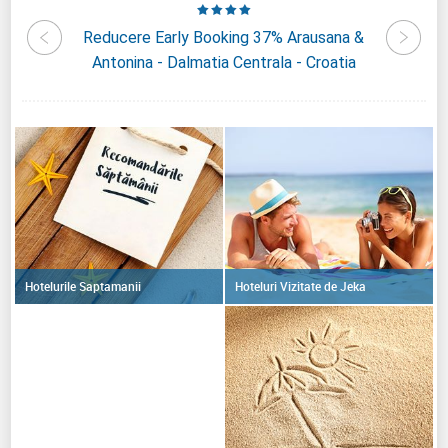
den By
Reducere Early Booking 37% Arausana &
Redu
oatia
Antonina - Dalmatia Centrala - Croatia
Hoteluri Vizitate de Jeka
Hotelurile Saptamanii