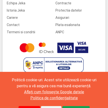
Echipa Jeka
Contracte
Istoria Jeka
Protectia datelor
Cariere
Asigurari
Contact
Plata esalonata
Termeni si conditii
ANPC
Politică cookie-uri. Acest site utilizează cookie-uri
pentru a vă asigura cea mai bună experiență.
Aflați cum folosește Google datele
Politica de confidențialitate