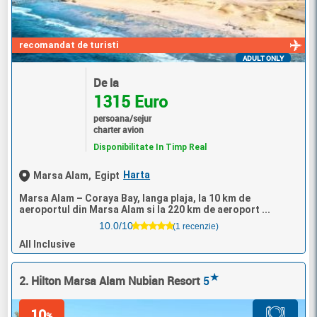
recomandat de turisti
ADULT ONLY
De la
1315 Euro
persoana/sejur
charter avion
Disponibilitate In Timp Real
Harta
Marsa Alam,
Egipt
Marsa Alam – Coraya Bay, langa plaja, la 10 km de
aeroportul din Marsa Alam si la 220 km de aeroport ...
10.0/10
(1 recenzie)
All Inclusive
★
2. Hilton Marsa Alam Nubian Resort
5
10
%