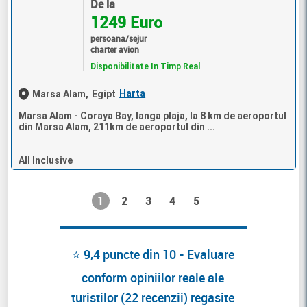
De la
1249 Euro
persoana/sejur
charter avion
Disponibilitate In Timp Real
Harta
Marsa Alam,
Egipt
Marsa Alam - Coraya Bay, langa plaja, la 8 km de aeroportul
din Marsa Alam, 211km de aeroportul din ...
All Inclusive
1
2
3
4
5
⭐ 9,4 puncte din 10 - Evaluare
conform opiniilor reale ale
turistilor (22 recenzii) regasite