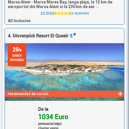
Marsa Alam - Marsa Mares Bay, langa plaja, la 12 km de
aeroportul din Marsa Alam si la 230 km de aer ...
10.0/10
(1 recenzie)
All Inclusive
★
4. Movenpick Resort El Quseir
5
25
%
EARLY
BOOKING
recomandat de turisti
De la
1034 Euro
persoana/sejur
charter avion