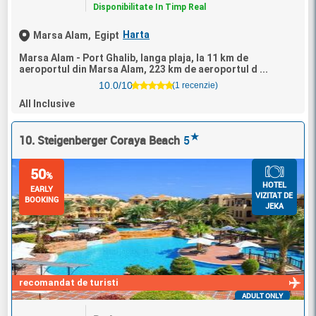
Disponibilitate In Timp Real
Harta
Marsa Alam,
Egipt
Marsa Alam - Port Ghalib, langa plaja, la 11 km de
aeroportul din Marsa Alam, 223 km de aeroportul d ...
10.0/10
(1 recenzie)
All Inclusive
★
10. Steigenberger Coraya Beach
5
50
%
HOTEL
EARLY
VIZITAT DE
BOOKING
JEKA
recomandat de turisti
ADULT ONLY