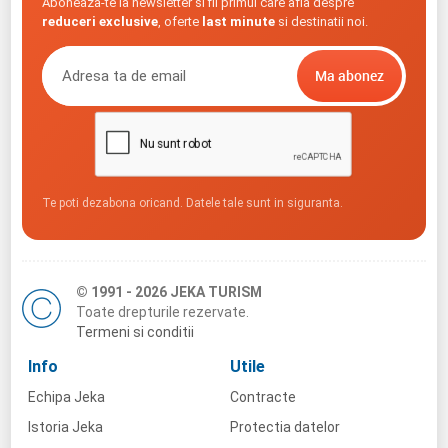
Aboneaza-te la newsletter si fii primul care afla despre
reduceri exclusive
, oferte
last minute
si destinatii noi.
Te poti dezabona oricand. Datele tale sunt in siguranta.
© 1991 - 2026 JEKA TURISM
Toate drepturile rezervate.
Termeni si conditii
Info
Utile
Echipa Jeka
Contracte
Istoria Jeka
Protectia datelor