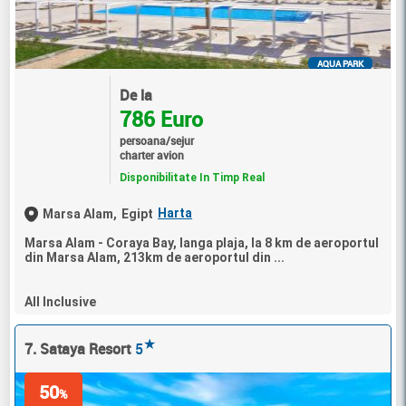
AQUA PARK
De la
786 Euro
persoana/sejur
charter avion
Disponibilitate In Timp Real
Harta
Marsa Alam,
Egipt
Marsa Alam - Coraya Bay, langa plaja, la 8 km de aeroportul
din Marsa Alam, 213km de aeroportul din ...
All Inclusive
★
7. Sataya Resort
5
50
%