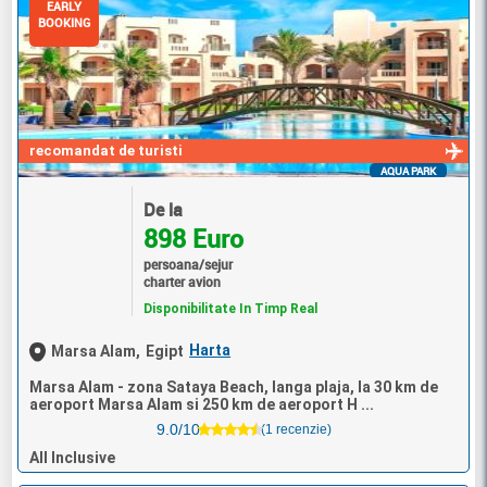
EARLY
BOOKING
recomandat de turisti
AQUA PARK
De la
898 Euro
persoana/sejur
charter avion
Disponibilitate In Timp Real
Harta
Marsa Alam,
Egipt
Marsa Alam - zona Sataya Beach, langa plaja, la 30 km de
aeroport Marsa Alam si 250 km de aeroport H ...
9.0/10
(1 recenzie)
All Inclusive