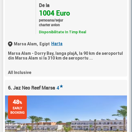
De la
1004 Euro
persoana/sejur
charter avion
Disponibilitate In Timp Real
Harta
Marsa Alam,
Egipt
Marsa Alam - Dorry Bay, langa plajA, la 90 km de aeroportul
din Marsa Alam si la 310 km de aeroportu ...
All Inclusive
★
6. Jaz Neo Reef Marsa
4
48
%
EARLY
BOOKING