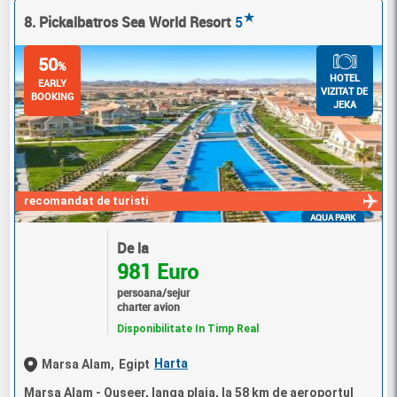
★
8. Pickalbatros Sea World Resort
5
50
%
HOTEL
EARLY
VIZITAT DE
BOOKING
JEKA
recomandat de turisti
AQUA PARK
De la
981 Euro
persoana/sejur
charter avion
Disponibilitate In Timp Real
Harta
Marsa Alam,
Egipt
Marsa Alam - Quseer, langa plaja, la 58 km de aeroportul