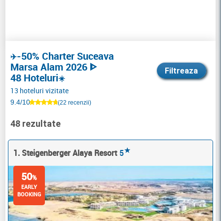
-50% Charter Suceava
✈️
Marsa Alam 2026 ᐈ
Filtreaza
48 Hoteluri
☀️
13 hoteluri vizitate
9.4/10
(22 recenzii)
48 rezultate
★
1. Steigenberger Alaya Resort
5
50
%
EARLY
BOOKING