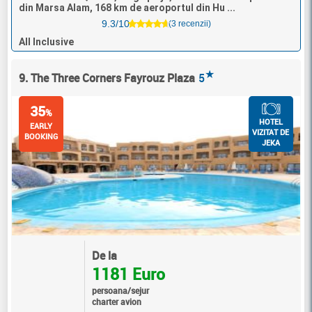
din Marsa Alam, 168 km de aeroportul din Hu ...
9.3/10
(3 recenzii)
All Inclusive
★
9. The Three Corners Fayrouz Plaza
5
35
%
HOTEL
EARLY
VIZITAT DE
BOOKING
JEKA
De la
1181 Euro
persoana/sejur
charter avion