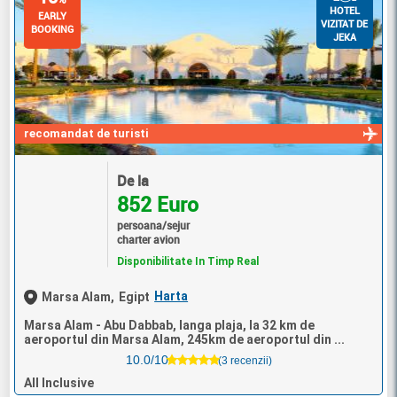
HOTEL
EARLY
VIZITAT DE
BOOKING
JEKA
recomandat de turisti
De la
852 Euro
persoana/sejur
charter avion
Disponibilitate In Timp Real
Harta
Marsa Alam,
Egipt
Marsa Alam - Abu Dabbab, langa plaja, la 32 km de
aeroportul din Marsa Alam, 245km de aeroportul din ...
10.0/10
(3 recenzii)
All Inclusive