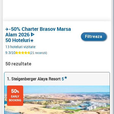
-50% Charter Brasov Marsa
✈️
Alam 2026 ᐈ
Filtreaza
50 Hoteluri
☀️
13 hoteluri vizitate
9.3/10
(21 recenzii)
50 rezultate
★
1. Steigenberger Alaya Resort
5
50
%
EARLY
BOOKING