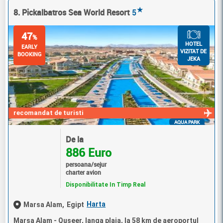
★
8. Pickalbatros Sea World Resort
5
47
%
HOTEL
EARLY
VIZITAT DE
BOOKING
JEKA
recomandat de turisti
AQUA PARK
De la
886 Euro
persoana/sejur
charter avion
Disponibilitate In Timp Real
Harta
Marsa Alam,
Egipt
Marsa Alam - Quseer, langa plaja, la 58 km de aeroportul