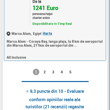
De la
1241 Euro
persoana/sejur
charter avion
Disponibilitate In Timp Real
Harta
Marsa Alam,
Egipt
Marsa Alam - Coraya Bay, langa plaja, la 8 km de aeroportul
din Marsa Alam, 211km de aeroportul din ...
All Inclusive
1
2
3
4
5
⭐ 9,3 puncte din 10 - Evaluare
conform opiniilor reale ale
turistilor (21 recenzii) regasite