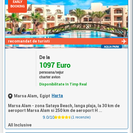
EARLY
BOOKING
recomandat de turisti
AQUA PARK
De la
1097 Euro
persoana/sejur
charter avion
Disponibilitate In Timp Real
Harta
Marsa Alam,
Egipt
Marsa Alam - zona Sataya Beach, langa plaja, la 30 km de
aeroport Marsa Alam si 250 km de aeroport H ...
9.0/10
(1 recenzie)
All Inclusive