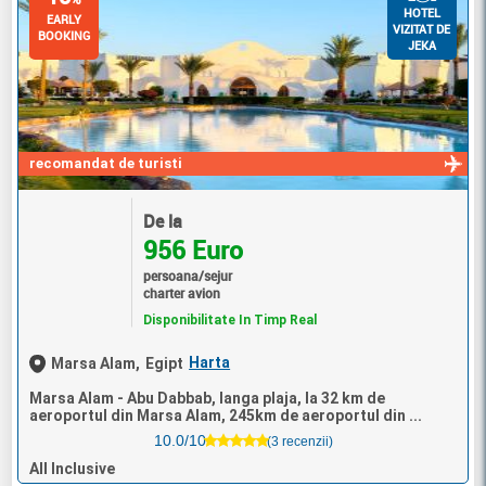
HOTEL
EARLY
VIZITAT DE
BOOKING
JEKA
recomandat de turisti
De la
956 Euro
persoana/sejur
charter avion
Disponibilitate In Timp Real
Harta
Marsa Alam,
Egipt
Marsa Alam - Abu Dabbab, langa plaja, la 32 km de
aeroportul din Marsa Alam, 245km de aeroportul din ...
10.0/10
(3 recenzii)
All Inclusive