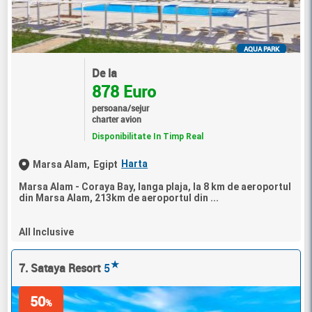
AQUA PARK
De la
878 Euro
persoana/sejur
charter avion
Disponibilitate In Timp Real
Harta
Marsa Alam,
Egipt
Marsa Alam - Coraya Bay, langa plaja, la 8 km de aeroportul
din Marsa Alam, 213km de aeroportul din ...
All Inclusive
★
7. Sataya Resort
5
50
%