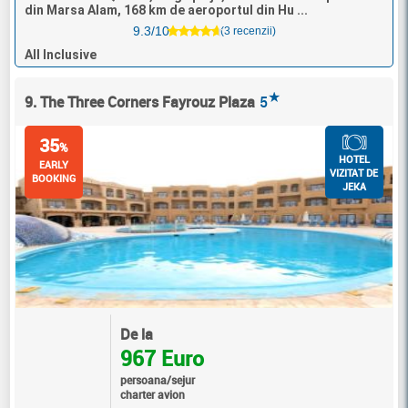
din Marsa Alam, 168 km de aeroportul din Hu ...
9.3/10
(3 recenzii)
All Inclusive
★
9. The Three Corners Fayrouz Plaza
5
35
%
HOTEL
EARLY
VIZITAT DE
BOOKING
JEKA
De la
967 Euro
persoana/sejur
charter avion