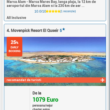
Marsa Alam - Marsa Mares Bay, langa plaja, la 12 km de
aeroportul din Marsa Alam si la 230 km de aer ...
10.0/10
(1 recenzie)
All Inclusive
★
4. Movenpick Resort El Quseir
5
25
%
EARLY
BOOKING
recomandat de turisti
De la
1079 Euro
persoana/sejur
charter avion