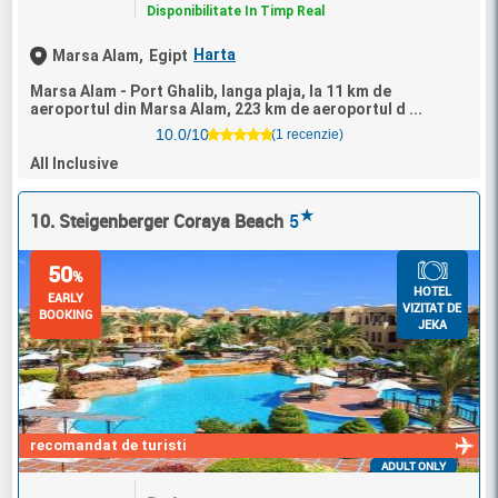
Disponibilitate In Timp Real
Harta
Marsa Alam,
Egipt
Marsa Alam - Port Ghalib, langa plaja, la 11 km de
aeroportul din Marsa Alam, 223 km de aeroportul d ...
10.0/10
(1 recenzie)
All Inclusive
★
10. Steigenberger Coraya Beach
5
50
%
HOTEL
EARLY
VIZITAT DE
BOOKING
JEKA
recomandat de turisti
ADULT ONLY