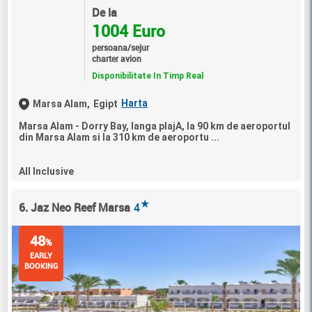
De la
1004 Euro
persoana/sejur
charter avion
Disponibilitate In Timp Real
Harta
Marsa Alam,
Egipt
Marsa Alam - Dorry Bay, langa plajA, la 90 km de aeroportul
din Marsa Alam si la 310 km de aeroportu ...
All Inclusive
★
6. Jaz Neo Reef Marsa
4
48
%
EARLY
BOOKING