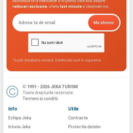
Aboneaza-te la newsletter si fii primul care afla despre
reduceri exclusive
, oferte
last minute
si destinatii noi.
Te poti dezabona oricand. Datele tale sunt in siguranta.
© 1991 - 2026 JEKA TURISM
Toate drepturile rezervate.
Termeni si conditii
Info
Utile
Echipa Jeka
Contracte
Istoria Jeka
Protectia datelor