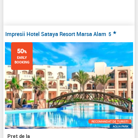
★
Impresii Hotel Sataya Resort Marsa Alam
5
50
%
EARLY
BOOKING
RECOMANDAT DE TURISTI
AQUA PARK
Pret de la