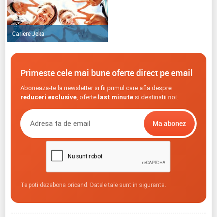
Cariere Jeka
Primeste cele mai bune oferte direct pe email
Aboneaza-te la newsletter si fii primul care afla despre
reduceri exclusive
, oferte
last minute
si destinatii noi.
Te poti dezabona oricand. Datele tale sunt in siguranta.