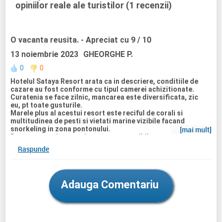
opiniilor reale ale turistilor (1 recenzii)
O vacanta reusita.
- Apreciat cu 9 / 10
13 noiembrie 2023
GHEORGHE P.
0
0
Hotelul Sataya Resort arata ca in descriere, conditiile de
cazare au fost conforme cu tipul camerei achizitionate.
Curatenia se face zilnic, mancarea este diversificata, zic
eu, pt toate gusturile.
Marele plus al acestui resort este reciful de corali si
multitudinea de pesti si vietati marine vizibile facand
snorkeling in zona pontonului.
[mai mult]
De asemenea intrarea in mare este posibila atat pentru
persoane experimentate cat si pentru cei mai putin initiati
Raspunde
si chiar pentru cei care nu stiu sa inoate.
Totusi, consider ca resortul sta cam prost la capitolul
entertainment, si modalitati de a petrece timp seara.
Exista un singur bar pe plaja care inchide la ora 17 ( ora la
Adauga Comentariu
care se inchide accesul in apa) iar pentru seara exista barul
de la receptie (foarte mic pentru capacitatea resortului) si
inca unul tot in apropiere de zona receptiei si acesta cu o
capacitate de lucruri foarte limitata. Cred ca se poate face
mai mult in acest sens.