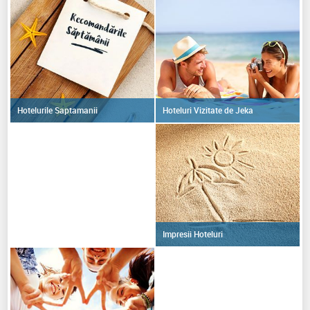
Cu toate acestea, noi ne-am simtit bine si am fost foarte
incantati de fauna marina vazuta.
Vom mai reveni pe viitor la acest hotel.
Hoteluri Vizitate de Jeka
Hotelurile Saptamanii
Impresii Hoteluri