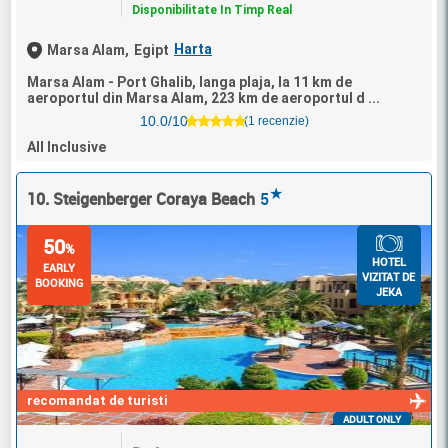
Disponibilitate In Timp Real
Harta
Marsa Alam,
Egipt
Marsa Alam - Port Ghalib, langa plaja, la 11 km de
aeroportul din Marsa Alam, 223 km de aeroportul d ...
10.0/10
(1 recenzie)
All Inclusive
★
10. Steigenberger Coraya Beach
5
50
%
HOTEL
EARLY
VIZITAT DE
BOOKING
JEKA
recomandat de turisti
ADULT ONLY