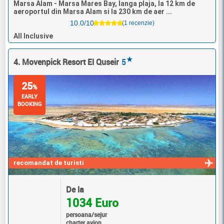
Marsa Alam - Marsa Mares Bay, langa plaja, la 12 km de
aeroportul din Marsa Alam si la 230 km de aer ...
10.0/10
(1 recenzie)
All Inclusive
★
4. Movenpick Resort El Quseir
5
25
%
EARLY
BOOKING
recomandat de turisti
De la
1034 Euro
persoana/sejur
charter avion