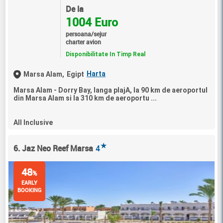
De la
1004 Euro
persoana/sejur
charter avion
Disponibilitate In Timp Real
Harta
Marsa Alam,
Egipt
Marsa Alam - Dorry Bay, langa plajA, la 90 km de aeroportul
din Marsa Alam si la 310 km de aeroportu ...
All Inclusive
★
6. Jaz Neo Reef Marsa
4
48
%
EARLY
BOOKING