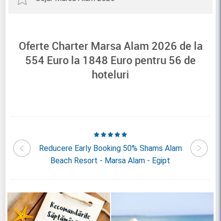
Oferte Charter Marsa Alam 2026 de la
554
Euro la
1848
Euro pentru
56
de
hoteluri
nrise
Reducere Early Booking 50% Shams Alam
Reducer
Egipt
Beach Resort - Marsa Alam - Egipt
Nubi