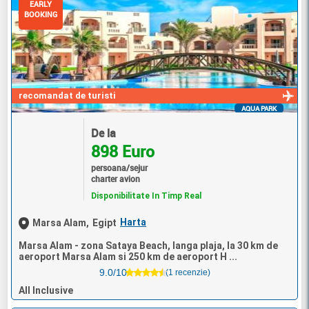
EARLY
BOOKING
recomandat de turisti
AQUA PARK
De la
898 Euro
persoana/sejur
charter avion
Disponibilitate In Timp Real
Harta
Marsa Alam,
Egipt
Marsa Alam - zona Sataya Beach, langa plaja, la 30 km de
aeroport Marsa Alam si 250 km de aeroport H ...
9.0/10
(1 recenzie)
All Inclusive