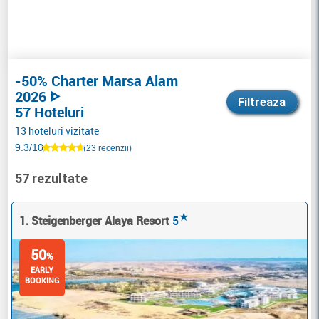
-50% Charter Marsa Alam
2026 ᐈ
Filtreaza
57 Hoteluri
13 hoteluri vizitate
9.3/10
(23 recenzii)
57 rezultate
★
1. Steigenberger Alaya Resort
5
50
%
EARLY
BOOKING