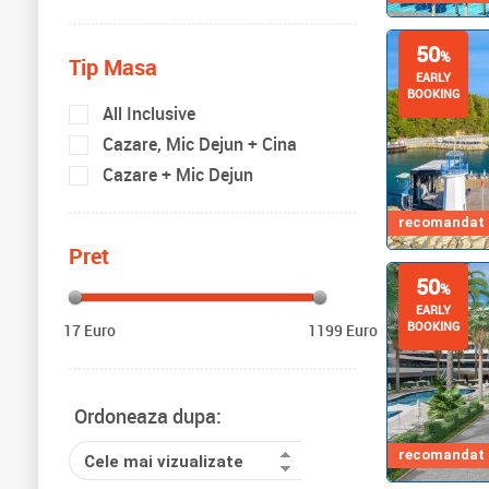
50
%
Tip Masa
EARLY
BOOKING
All Inclusive
Cazare, Mic Dejun + Cina
Cazare + Mic Dejun
recomandat d
Pret
50
%
EARLY
BOOKING
17 Euro
1199 Euro
Ordoneaza dupa:
recomandat d
Cele mai vizualizate