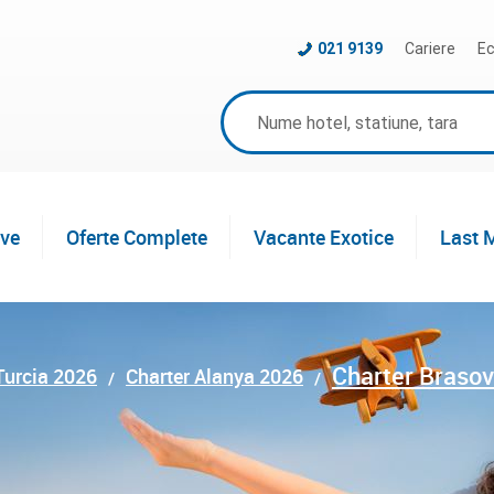
021 9139
Cariere
Ec
ive
Oferte Complete
Vacante Exotice
Last 
Charter Braso
Turcia 2026
Charter Alanya 2026