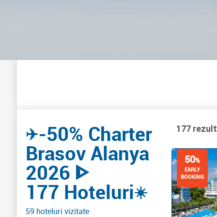
-50% Charter
✈️
177 rezul
Brasov Alanya
50
%
2026 ᐈ
EARLY
BOOKING
177 Hoteluri
☀️
59 hoteluri vizitate