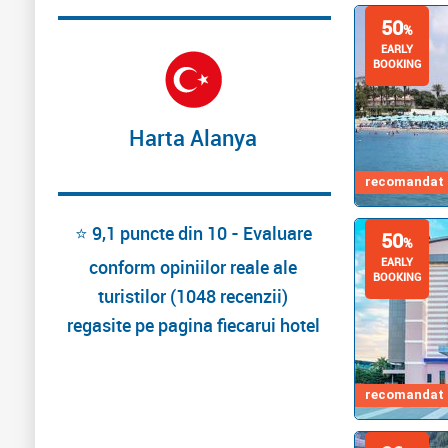
50
%
EARLY
BOOKING
Harta Alanya
recomandat d
⭐ 9,1 puncte din 10 - Evaluare
50
%
EARLY
conform opiniilor reale ale
BOOKING
turistilor (1048 recenzii)
regasite pe pagina fiecarui hotel
recomandat d