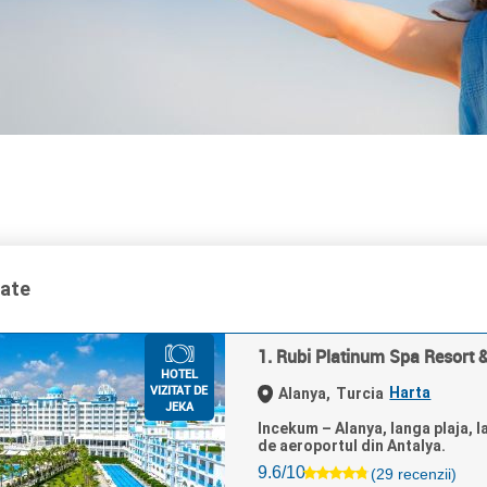
tate
1. Rubi Platinum Spa Resort &
HOTEL
VIZITAT DE
Harta
Alanya,
Turcia
JEKA
Incekum – Alanya, langa plaja, l
de aeroportul din Antalya.
9.6/10
(29 recenzii)