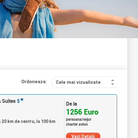
Ordoneaza:
Cele mai vizualizate
★
 Suites
5
De la
1256 Euro
persoana/sejur
a 20 km de centru, la 100 km
charter avion
Vezi Detalii