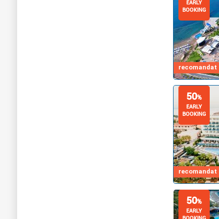
EARLY
BOOKING
recomandat d
50
%
EARLY
BOOKING
recomandat d
50
%
EARLY
BOOKING