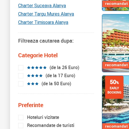
recomandat d
Charter Suceava Alanya
Charter Targu Mures Alanya
Charter Timisoara Alanya
Filtreaza cautarea dupa:
Categorie Hotel
recomandat d
(de la 26 Euro)
(de la 17 Euro)
50
%
(de la 50 Euro)
EARLY
BOOKING
Preferinte
Hoteluri vizitate
Recomandate de turisti
recomandat d