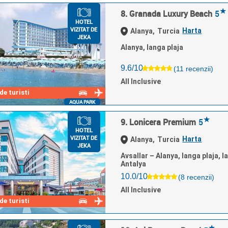
★
8. Granada Luxury Beach
5
HOTEL
VIZITAT DE
Harta
Alanya,
Turcia
JEKA
Alanya, langa plaja
9.6/10
(11 recenzii)
All Inclusive
e turisti
AQUA PARK
★
9. Lonicera Premium
5
HOTEL
VIZITAT DE
Harta
Alanya,
Turcia
JEKA
Avsallar – Alanya, langa plaja, 
Antalya
10.0/10
(8 recenzii)
All Inclusive
e turisti
★