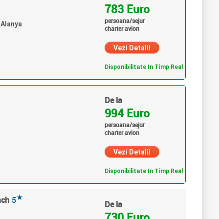
783 Euro
persoana/sejur
 Alanya
charter avion
Vezi Detalii
Disponibilitate In Timp Real
De la
994 Euro
persoana/sejur
charter avion
Vezi Detalii
Disponibilitate In Timp Real
★
ach
5
De la
730 Euro