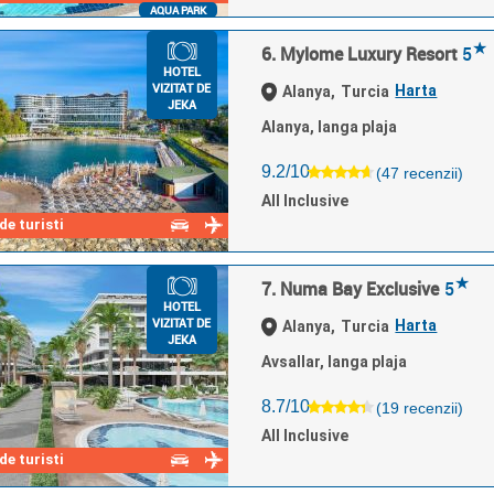
AQUA PARK
★
6. Mylome Luxury Resort
5
HOTEL
VIZITAT DE
Harta
Alanya,
Turcia
JEKA
Alanya, langa plaja
9.2/10
(47 recenzii)
All Inclusive
e turisti
★
7. Numa Bay Exclusive
5
HOTEL
VIZITAT DE
Harta
Alanya,
Turcia
JEKA
Avsallar, langa plaja
8.7/10
(19 recenzii)
All Inclusive
e turisti