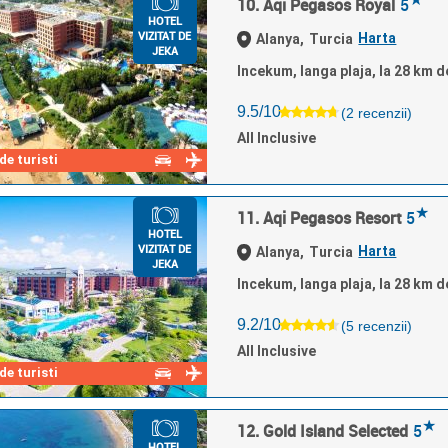
10. Aqi Pegasos Royal
5
HOTEL
VIZITAT DE
Harta
Alanya,
Turcia
JEKA
Incekum, langa plaja, la 28 km d
9.5/10
(2 recenzii)
All Inclusive
e turisti
★
11. Aqi Pegasos Resort
5
HOTEL
VIZITAT DE
Harta
Alanya,
Turcia
JEKA
Incekum, langa plaja, la 28 km d
9.2/10
(5 recenzii)
All Inclusive
e turisti
★
12. Gold Island Selected
5
HOTEL