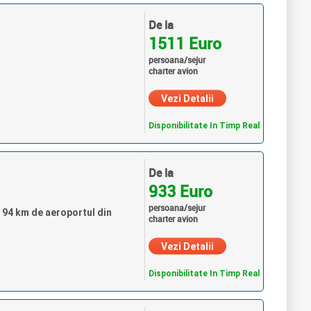
De la
1511 Euro
persoana/sejur
charter avion
Vezi Detalii
Disponibilitate In Timp Real
De la
933 Euro
persoana/sejur
la 94 km de aeroportul din
charter avion
Vezi Detalii
Disponibilitate In Timp Real