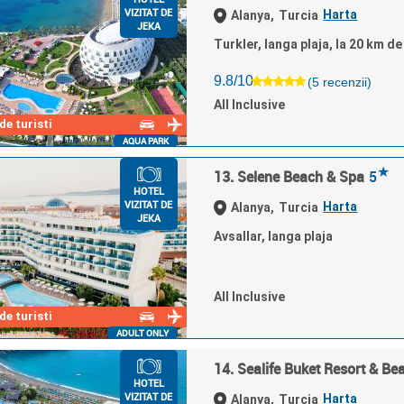
VIZITAT DE
Harta
Alanya,
Turcia
JEKA
Turkler, langa plaja, la 20 km de
9.8/10
(5 recenzii)
All Inclusive
e turisti
AQUA PARK
★
13. Selene Beach & Spa
5
HOTEL
VIZITAT DE
Harta
Alanya,
Turcia
JEKA
Avsallar, langa plaja
All Inclusive
e turisti
ADULT ONLY
14. Sealife Buket Resort & Be
HOTEL
VIZITAT DE
Harta
Alanya,
Turcia