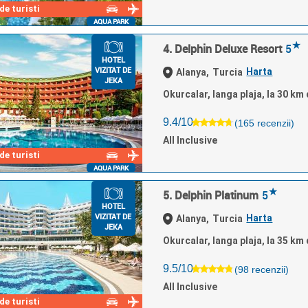
e turisti
AQUA PARK
★
4. Delphin Deluxe Resort
5
HOTEL
VIZITAT DE
Harta
Alanya,
Turcia
JEKA
Okurcalar, langa plaja, la 30 km
9.4/10
(165 recenzii)
All Inclusive
e turisti
AQUA PARK
★
5. Delphin Platinum
5
HOTEL
VIZITAT DE
Harta
Alanya,
Turcia
JEKA
Okurcalar, langa plaja, la 35 km
9.5/10
(98 recenzii)
All Inclusive
e turisti