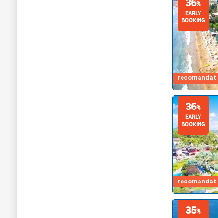
36
%
EARLY
BOOKING
recomandat d
36
%
EARLY
BOOKING
recomandat d
35
%