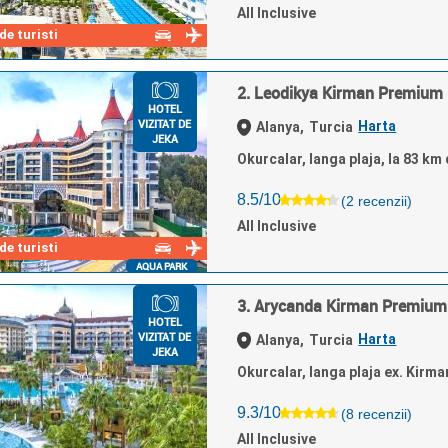
All Inclusive
e turisti
2. Leodikya Kirman Premium
HOTEL
VIZITAT DE
Harta
Alanya,
Turcia
JEKA
Okurcalar, langa plaja, la 83 km
8.5/10
(2 recenzii)
All Inclusive
e turisti
AQUA PARK
3. Arycanda Kirman Premium
HOTEL
VIZITAT DE
Harta
Alanya,
Turcia
JEKA
Okurcalar, langa plaja ex. Kirm
9.3/10
(8 recenzii)
All Inclusive