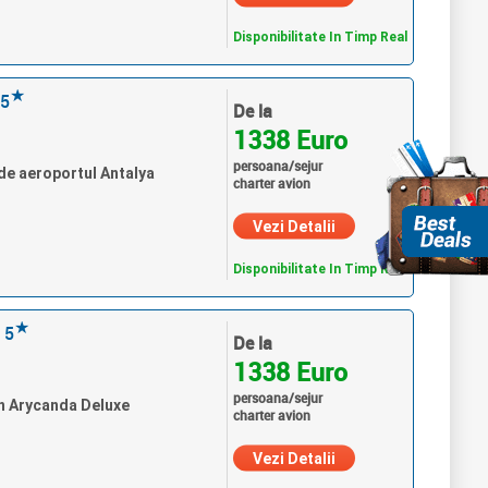
Disponibilitate In Timp Real
★
5
De la
1338 Euro
persoana/sejur
 de aeroportul Antalya
charter avion
Vezi Detalii
Disponibilitate In Timp Real
★
5
De la
1338 Euro
persoana/sejur
an Arycanda Deluxe
charter avion
Vezi Detalii