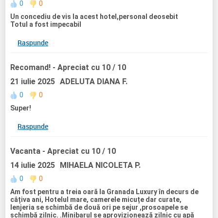
0
0
Un concediu de vis la acest hotel,personal deosebit
Totul a fost impecabil
Raspunde
Recomand!
- Apreciat cu 10 / 10
21 iulie 2025
ADELUTA DIANA F.
0
0
Super!
Raspunde
Vacanta
- Apreciat cu 10 / 10
14 iulie 2025
MIHAELA NICOLETA P.
0
0
Am fost pentru a treia oară la Granada Luxury în decurs de
câțiva ani, Hotelul mare, camerele micuțe dar curate,
lenjeria se schimbă de două ori pe sejur ,prosoapele se
schimbă zilnic. .Minibarul se aprovizionează zilnic cu apă