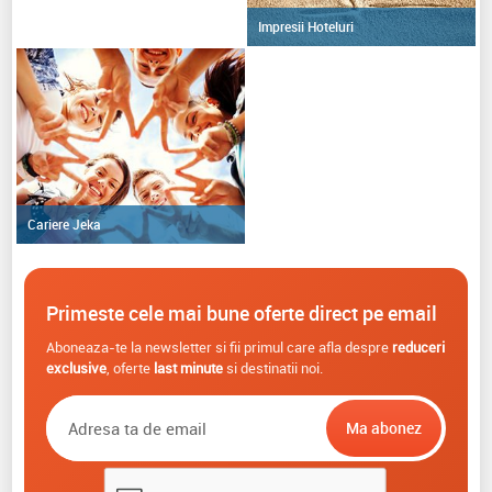
Impresii Hoteluri
Cariere Jeka
Primeste cele mai bune oferte direct pe email
Aboneaza-te la newsletter si fii primul care afla despre
reduceri
exclusive
, oferte
last minute
si destinatii noi.