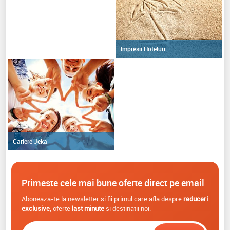
Impresii Hoteluri
Cariere Jeka
Primeste cele mai bune oferte direct pe email
Aboneaza-te la newsletter si fii primul care afla despre
reduceri
exclusive
, oferte
last minute
si destinatii noi.