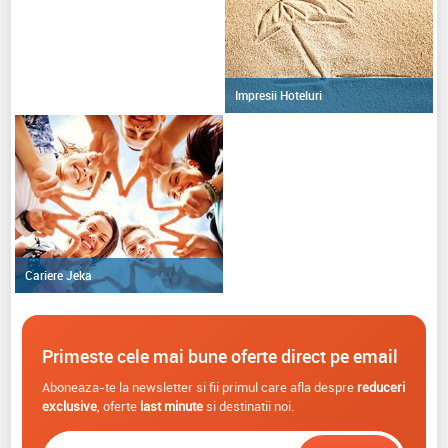
Impresii Hoteluri
Cariere Jeka
Primeste cele mai bune oferte direct pe email
Aboneaza-te la newsletter si fii primul care afla despre
reduceri
exclusive
, oferte
last minute
si destinatii noi.