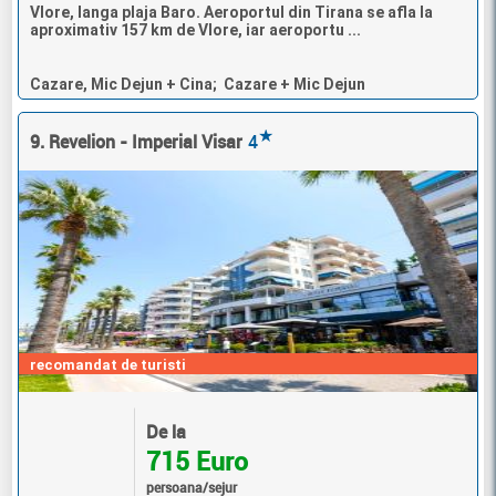
Vlore, langa plaja Baro. Aeroportul din Tirana se afla la
aproximativ 157 km de Vlore, iar aeroportu ...
Cazare, Mic Dejun + Cina; Cazare + Mic Dejun
★
9. Revelion - Imperial Visar
4
recomandat de turisti
De la
715 Euro
persoana/sejur