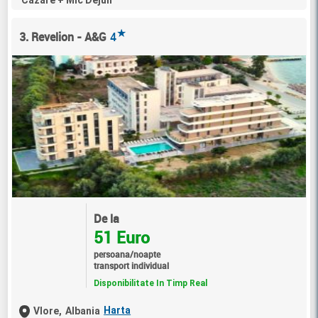
Cazare + Mic Dejun
★
3. Revelion - A&G
4
De la
51 Euro
persoana/noapte
transport individual
Disponibilitate In Timp Real
Harta
Vlore,
Albania