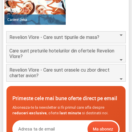
Cariere Jeka
Revelion Vlore - Care sunt tipurile de masa?
Care sunt preturile hotelurilor din ofertele Revelion
Vlore?
Revelion Vlore - Care sunt orasele cu zbor direct
charter avion?
Primeste cele mai bune oferte direct pe email
Aboneaza-te la newsletter si fii primul care afla despre
reduceri exclusive
, oferte
last minute
si destinatii noi.