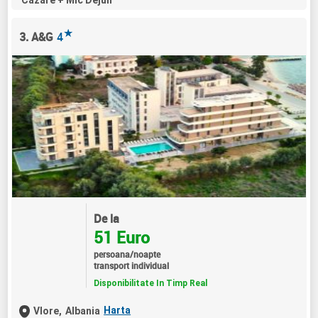
Cazare + Mic Dejun
★
3. A&G
4
De la
51 Euro
persoana/noapte
transport individual
Disponibilitate In Timp Real
Harta
Vlore,
Albania