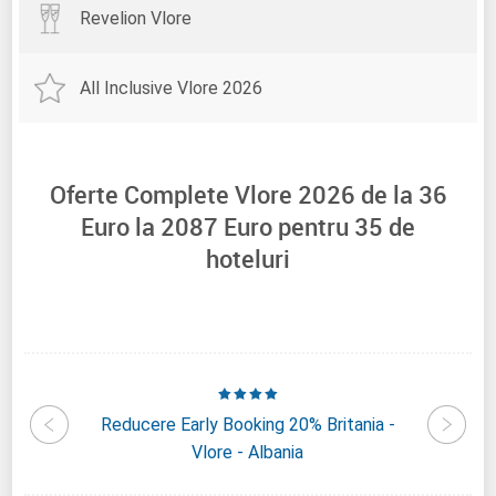
Revelion Vlore
All Inclusive Vlore 2026
Oferte Complete Vlore 2026 de la
36
Euro la
2087
Euro pentru
35
de
hoteluri
na City
Reducere Early Booking 20% Britania -
Reduce
ia
Vlore - Albania