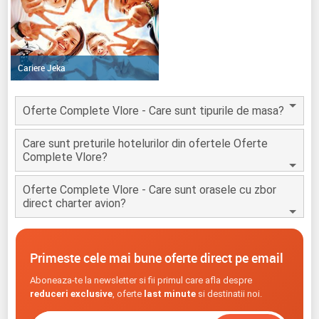
Cariere Jeka
Oferte Complete Vlore - Care sunt tipurile de masa?
Care sunt preturile hotelurilor din ofertele Oferte
Complete Vlore?
Oferte Complete Vlore - Care sunt orasele cu zbor
direct charter avion?
Primeste cele mai bune oferte direct pe email
Aboneaza-te la newsletter si fii primul care afla despre
reduceri exclusive
, oferte
last minute
si destinatii noi.