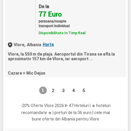
De la
77 Euro
persoana/noapte
transport individual
Disponibilitate In Timp Real
Harta
Vlore,
Albania
Vlore, la 550 m de plaja. Aeroportul din Tirana se afla la
aproximativ 157 km de Vlore, iar aeroport ...
Cazare + Mic Dejun
1
2
3
4
5
-20% Oferte Vlore 2026 ᐈ 47 Hoteluri | ☀️ hoteluri
recomandate ☀️ | preturi de la 36 euro | cele mai
bune oferte din Albania pentru Vlore