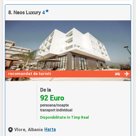
★
8. Naos Luxury
4
recomandat de turisti
De la
92 Euro
persoana/noapte
transport individual
Disponibilitate In Timp Real
Harta
Vlore,
Albania