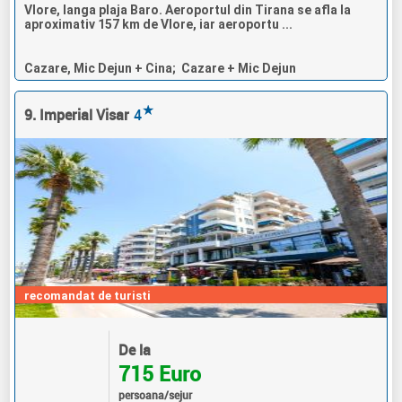
Vlore, langa plaja Baro. Aeroportul din Tirana se afla la
aproximativ 157 km de Vlore, iar aeroportu ...
Cazare, Mic Dejun + Cina; Cazare + Mic Dejun
★
9. Imperial Visar
4
recomandat de turisti
De la
715 Euro
persoana/sejur