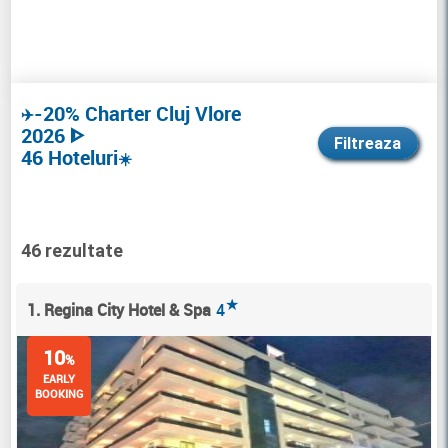
-20% Charter Cluj Vlore
✈️
2026 ᐈ
Filtreaza
46 Hoteluri
☀️
46 rezultate
★
1. Regina City Hotel & Spa
4
10
%
EARLY
BOOKING