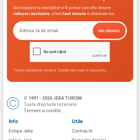
Aboneaza-te la newsletter si fii primul care afla despre
reduceri exclusive
, oferte
last minute
si destinatii noi.
Te poti dezabona oricand. Datele tale sunt in siguranta.
© 1991 - 2026 JEKA TURISM
Toate drepturile rezervate.
Termeni si conditii
Info
Utile
Echipa Jeka
Contracte