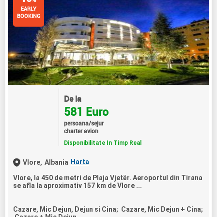
EARLY
BOOKING
De la
581 Euro
persoana/sejur
charter avion
Disponibilitate In Timp Real
Harta
Vlore,
Albania
Vlore, la 450 de metri de Plaja Vjetër. Aeroportul din Tirana
se afla la aproximativ 157 km de Vlore ...
Cazare, Mic Dejun, Dejun si Cina; Cazare, Mic Dejun + Cina;