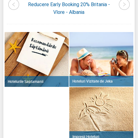
a Priam,
Reducere Early Booking 20% Britania -
Reduce
bania
Vlore - Albania
Hoteluri Vizitate de Jeka
Hotelurile Saptamanii
Impresii Hoteluri