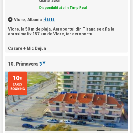
charter avion
Disponibilitate In Timp Real
Harta
Vlore,
Albania
Vlore, la 50 m de plaja. Aeroportul din Tirana se afla la
aproximativ 157 km de Vlore, iar aeroportu ...
Cazare + Mic Dejun
★
10. Primavera
3
10
%
EARLY
BOOKING