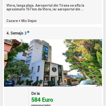
Vlore, langa plaja. Aeroportul din Tirana se afla la
aproximativ 157 km de Vlore, iar aeroportul din ...
Cazare + Mic Dejun
★
4. Semajo
3
De la
584 Euro
persoana/sejur