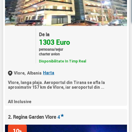
De la
1303 Euro
persoana/sejur
charter avion
Disponibilitate In Timp Real
Harta
Vlore,
Albania
Vlore, langa plaja. Aeroportul din Tirana se afla la
aproximativ 157 km de Vlore, iar aeroportul din ...
All Inclusive
★
2. Regina Garden Vlore
4
10
%