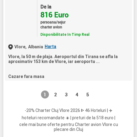
De la
816 Euro
persoana/sejur
charter avion
Disponibilitate In Timp Real
Harta
Vlore,
Albania
Vlore, la 50 m de plaja. Aeroportul din Tirana se afla la
aproximativ 153 km de Vlore, iar aeroportu ...
Cazare fara masa
1
2
3
4
5
-20% Charter Cluj Vlore 2026 ᐈ 46 Hoteluri | ✈️
hoteluri recomandate ☀️ | preturi de la 518 euro |
cele mai bune oferte pentru Charter avion Vlore cu
plecare din Cluj