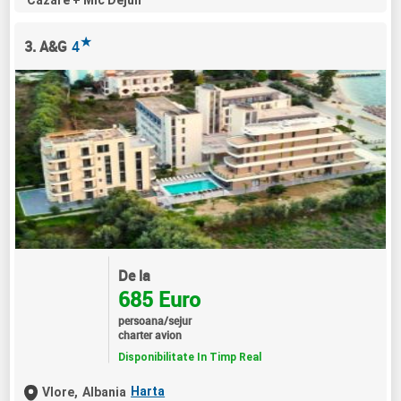
Cazare + Mic Dejun
★
3. A&G
4
De la
685 Euro
persoana/sejur
charter avion
Disponibilitate In Timp Real
Harta
Vlore,
Albania