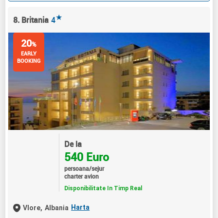
★
8. Britania
4
20
%
EARLY
BOOKING
De la
540 Euro
persoana/sejur
charter avion
Disponibilitate In Timp Real
Harta
Vlore,
Albania