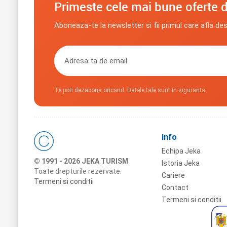
Primeste cele mai bune oferte d
Aboneaza-te la newsletter si fii primul care afla de
Te poti dezabona oricand. Datele tale sunt in siguranta.
Info
Echipa Jeka
© 1991 - 2026 JEKA TURISM
Istoria Jeka
Toate drepturile rezervate.
Cariere
Termeni si conditii
Contact
Termeni si conditii