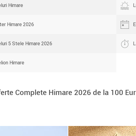
luri Himare
L
ter Himare 2026
E
luri 5 Stele Himare 2026
L
lion Himare
ferte Complete Himare 2026 de la
100
Eur