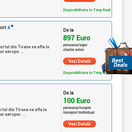
Disponibilitate In Timp Real
★
ort
4
De la
897 Euro
persoana/sejur
rtul din Tirana se afla la
charter avion
ar aeropo ...
Vezi Detalii
Disponibilitate In Timp Real
De la
100 Euro
persoana/noapte
tul din Tirana se afla la
transport individual
r aeropor ...
Vezi Detalii