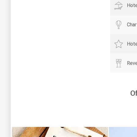
Hote
Char
Hote
Reve
O