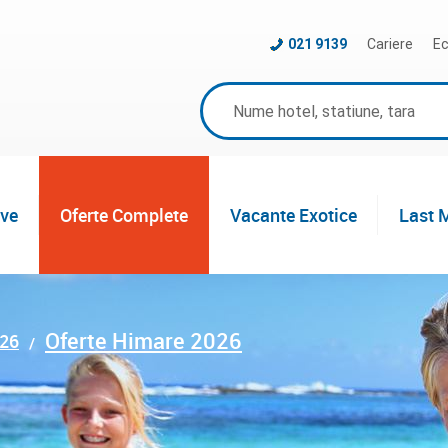
021 9139
Cariere
Ec
ive
Oferte Complete
Vacante Exotice
Last 
Oferte Himare 2026
026