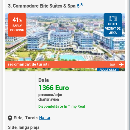
★
3. Commodore Elite Suites & Spa
5
41
%
HOTEL
EARLY
VIZITAT DE
BOOKING
JEKA
recomandat de turisti
ADULT ONLY
De la
1366 Euro
persoana/sejur
charter avion
Disponibilitate In Timp Real
Harta
Side,
Turcia
Side, langa plaja