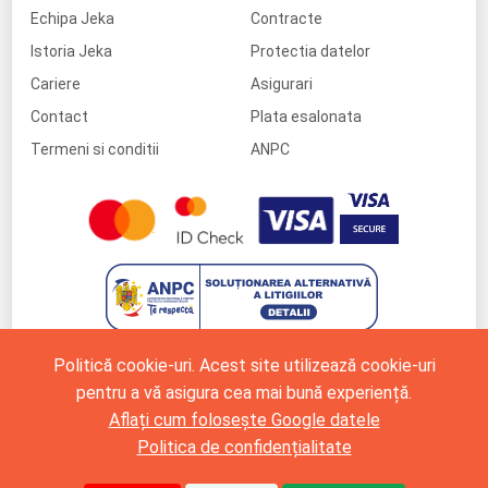
Echipa Jeka
Contracte
Istoria Jeka
Protectia datelor
Cariere
Asigurari
Contact
Plata esalonata
Termeni si conditii
ANPC
Politică cookie-uri. Acest site utilizează cookie-uri
pentru a vă asigura cea mai bună experiență.
Aflați cum folosește Google datele
Politica de confidențialitate