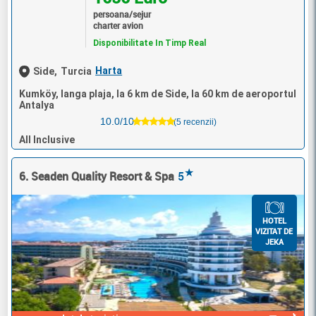
persoana/sejur
charter avion
Disponibilitate In Timp Real
Harta
Side,
Turcia
Kumköy, langa plaja, la 6 km de Side, la 60 km de aeroportul
Antalya
10.0/10
(5 recenzii)
All Inclusive
★
6. Seaden Quality Resort & Spa
5
HOTEL
VIZITAT DE
JEKA