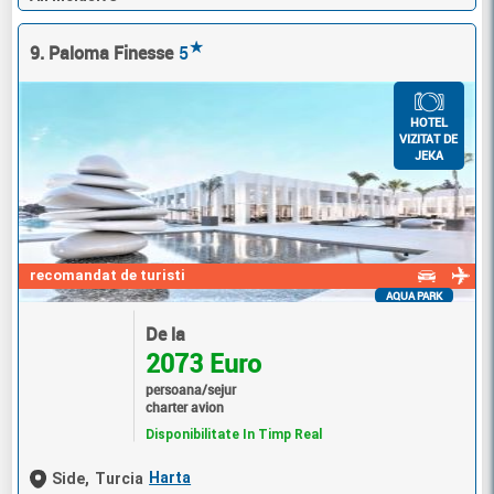
★
9. Paloma Finesse
5
HOTEL
VIZITAT DE
JEKA
recomandat de turisti
AQUA PARK
De la
2073 Euro
persoana/sejur
charter avion
Disponibilitate In Timp Real
Harta
Side,
Turcia