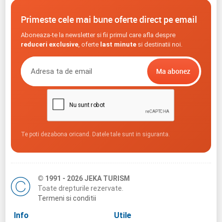
Primeste cele mai bune oferte direct pe email
Aboneaza-te la newsletter si fii primul care afla despre
reduceri exclusive
, oferte
last minute
si destinatii noi.
Te poti dezabona oricand. Datele tale sunt in siguranta.
© 1991 - 2026 JEKA TURISM
Toate drepturile rezervate.
Termeni si conditii
Info
Utile