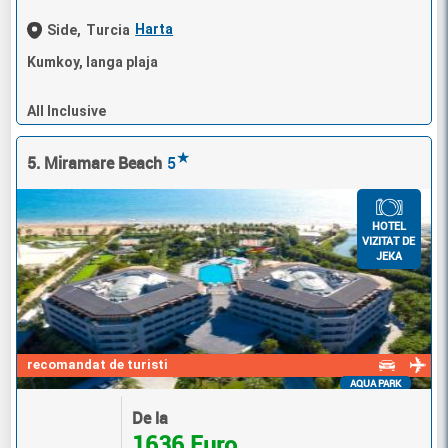
Harta
Side,
Turcia
Kumkoy, langa plaja
All Inclusive
★
5. Miramare Beach
5
HOTEL
VIZITAT DE
JEKA
recomandat de turisti
AQUA PARK
De la
1636 Euro