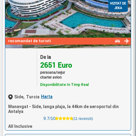
VIZITAT DE
JEKA
recomandat de turisti
De la
2651 Euro
persoana/sejur
charter avion
Disponibilitate In Timp Real
Harta
Side,
Turcia
Manavgat - Side, langa plaja, la 44km de aeroportul din
Antalya
9.7/10
(11 recenzii)
All Inclusive