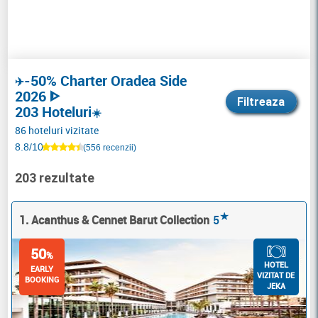
-50% Charter Oradea Side
✈️
2026 ᐈ
Filtreaza
203 Hoteluri
☀️
86 hoteluri vizitate
8.8/10
(556 recenzii)
203 rezultate
★
1. Acanthus & Cennet Barut Collection
5
50
%
HOTEL
EARLY
VIZITAT DE
BOOKING
JEKA