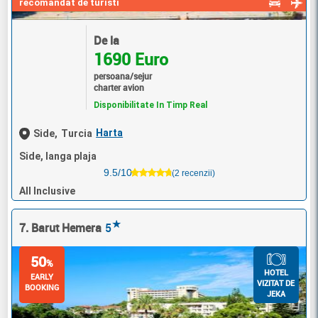
recomandat de turisti
De la
1690 Euro
persoana/sejur
charter avion
Disponibilitate In Timp Real
Harta
Side,
Turcia
Side, langa plaja
9.5/10
(2 recenzii)
All Inclusive
★
7. Barut Hemera
5
50
%
HOTEL
EARLY
VIZITAT DE
BOOKING
JEKA