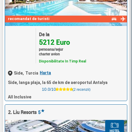
recomandat de turisti
De la
5212 Euro
persoana/sejur
charter avion
Disponibilitate In Timp Real
Harta
Side,
Turcia
Side, langa plaja, la 65 de km de aeroportul Antalya
10.0/10
(2 recenzii)
All Inclusive
★
2. Liu Resorts
5
HOTEL