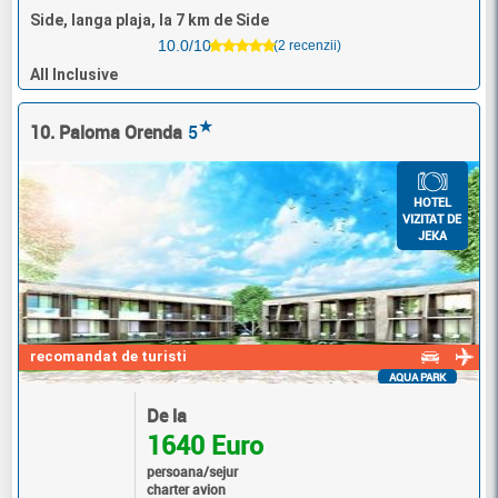
Side, langa plaja, la 7 km de Side
10.0/10
(2 recenzii)
All Inclusive
★
10. Paloma Orenda
5
HOTEL
VIZITAT DE
JEKA
recomandat de turisti
AQUA PARK
De la
1640 Euro
persoana/sejur
charter avion