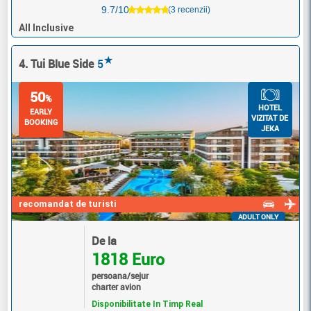
9.7/10
(3 recenzii)
All Inclusive
★
4. Tui Blue Side
5
50
%
HOTEL
EARLY
VIZITAT DE
BOOKING
JEKA
recomandat de turisti
ADULT ONLY
De la
1818 Euro
persoana/sejur
charter avion
Disponibilitate In Timp Real