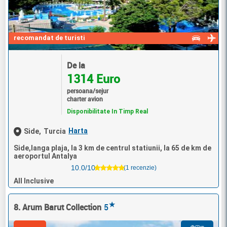
recomandat de turisti
De la
1314 Euro
persoana/sejur
charter avion
Disponibilitate In Timp Real
Harta
Side,
Turcia
Side,langa plaja, la 3 km de centrul statiunii, la 65 de km de
aeroportul Antalya
10.0/10
(1 recenzie)
All Inclusive
★
8. Arum Barut Collection
5