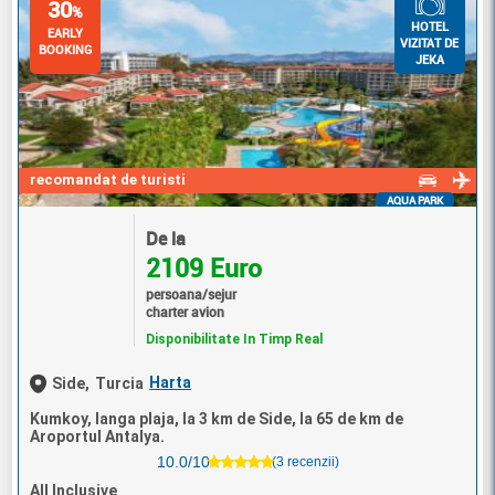
30
%
HOTEL
EARLY
VIZITAT DE
BOOKING
JEKA
recomandat de turisti
AQUA PARK
De la
2109 Euro
persoana/sejur
charter avion
Disponibilitate In Timp Real
Harta
Side,
Turcia
Kumkoy, langa plaja, la 3 km de Side, la 65 de km de
Aroportul Antalya.
10.0/10
(3 recenzii)
All Inclusive