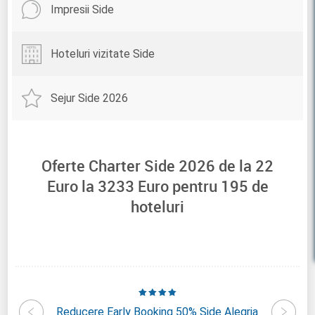
Impresii Side
Hoteluri vizitate Side
Sejur Side 2026
Oferte Charter Side 2026 de la
22
Euro la
3233
Euro pentru
195
de
hoteluri
onachus
Reducere Early Booking 50% Side Alegria
Reduc