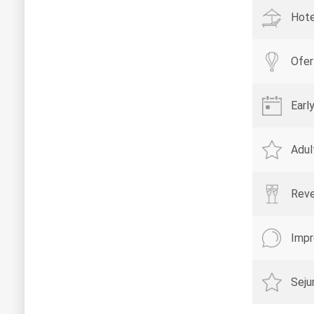
Hote
Ofer
Earl
Adul
Reve
Impr
Seju