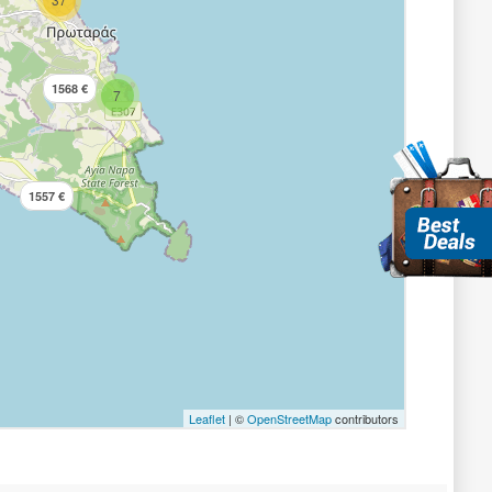
1568 €
7
1557 €
Leaflet
| ©
OpenStreetMap
contributors