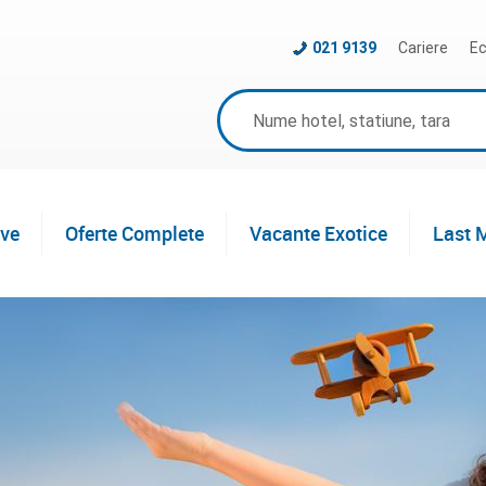
021 9139
Cariere
Ec
ive
Oferte Complete
Vacante Exotice
Last 