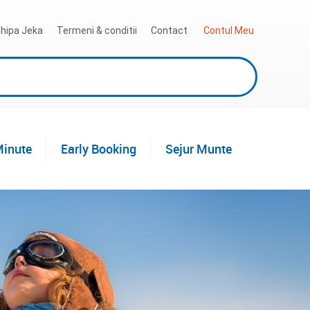
hipa Jeka
Termeni & conditii
Contact
 Contul Meu
Minute
Early Booking
Sejur Munte