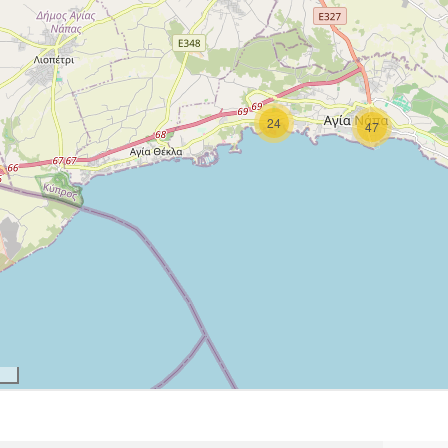
24
47