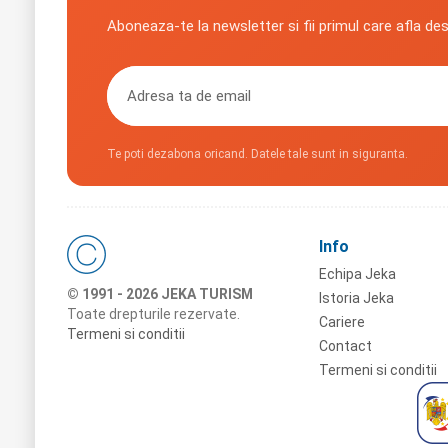
Aboneaza-te la newsletter si fii primul care afla de
Te poti dezabona oricand. Datele tale sunt in siguranta.
Info
Echipa Jeka
© 1991 - 2026 JEKA TURISM
Istoria Jeka
Toate drepturile rezervate.
Cariere
Termeni si conditii
Contact
Termeni si conditii