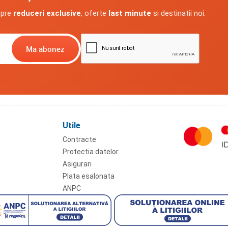
spre
reduceri exclusive
, oferte
last minute
si destinatii noi.
Utile
Contracte
Protectia datelor
Asigurari
Plata esalonata
ANPC