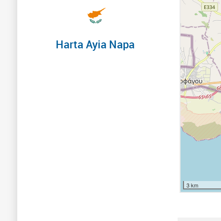
Harta Ayia Napa
3 km