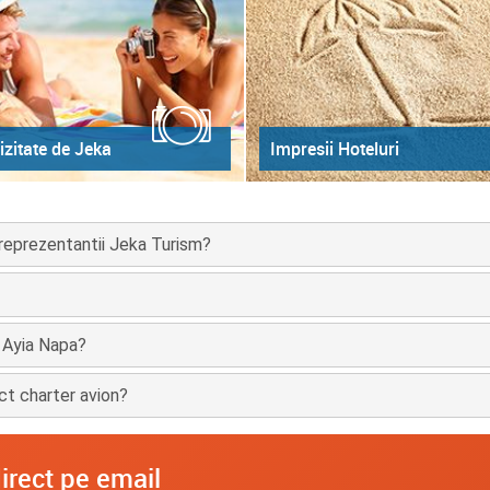
izitate de Jeka
Impresii Hoteluri
 reprezentantii Jeka Turism?
n Ayia Napa?
ct charter avion?
irect pe email