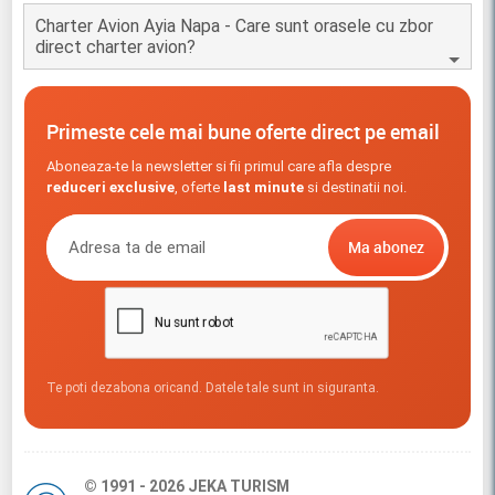
Charter Avion Ayia Napa - Care sunt orasele cu zbor
direct charter avion?
Primeste cele mai bune oferte direct pe email
Aboneaza-te la newsletter si fii primul care afla despre
reduceri exclusive
, oferte
last minute
si destinatii noi.
Te poti dezabona oricand. Datele tale sunt in siguranta.
© 1991 - 2026 JEKA TURISM