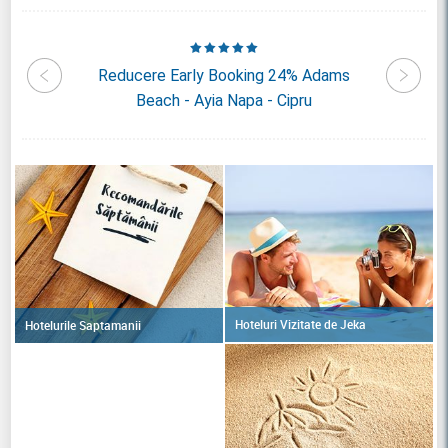
rgadina
Reducere Early Booking 24% Adams
Reduc
u
Beach - Ayia Napa - Cipru
Hoteluri Vizitate de Jeka
Hotelurile Saptamanii