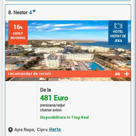
★
8. Nestor
4
16
%
HOTEL
EARLY
VIZITAT DE
BOOKING
JEKA
recomandat de turisti
De la
481 Euro
persoana/sejur
charter avion
Disponibilitate In Timp Real
Harta
Ayia Napa,
Cipru