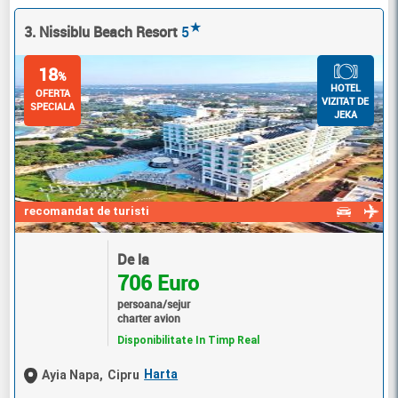
★
3. Nissiblu Beach Resort
5
18
%
HOTEL
OFERTA
VIZITAT DE
SPECIALA
JEKA
recomandat de turisti
De la
706 Euro
persoana/sejur
charter avion
Disponibilitate In Timp Real
Harta
Ayia Napa,
Cipru