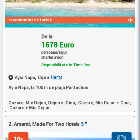
recomandat de turisti
De la
1678 Euro
persoana/sejur
charter avion
Disponibilitate In Timp Real
Harta
Ayia Napa,
Cipru
Ayia Napa, la 100 m de plaja Pantachou
Cazare, Mic Dejun, Dejun si Cina; Cazare, Mic Dejun + Cina;
Cazare + Mic Dejun
★
2. Amanti, Made For Two Hotels
5
10
%