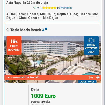
Ayia Napa, la 250m de plaja
9.7/10
(10 recenzii)
All Inclusive; Cazare, Mic Dejun, Dejun si Cina; Cazare, Mic
Dejun + Cina; Cazare + Mic Dejun
★
9. Tasia Maris Beach
4
19
%
HOTEL
EARLY
VIZITAT DE
BOOKING
JEKA
recomandat de turisti
ADULT ONLY
De la
1009 Euro
persoana/sejur