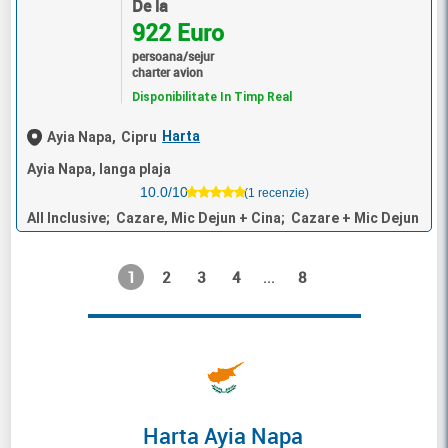
De la
922 Euro
persoana/sejur
charter avion
Disponibilitate In Timp Real
Harta
Ayia Napa,
Cipru
Ayia Napa, langa plaja
10.0/10
(1 recenzie)
All Inclusive; Cazare, Mic Dejun + Cina; Cazare + Mic Dejun
1
2
3
4
8
...
Harta Ayia Napa