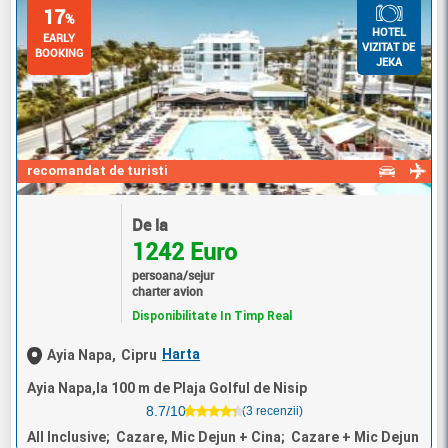
17
%
HOTEL
EARLY
VIZITAT DE
BOOKING
JEKA
recomandat de turisti
De la
1242 Euro
persoana/sejur
charter avion
Disponibilitate In Timp Real
Harta
Ayia Napa,
Cipru
Ayia Napa,la 100 m de Plaja Golful de Nisip
8.7/10
(3 recenzii)
All Inclusive; Cazare, Mic Dejun + Cina; Cazare + Mic Dejun