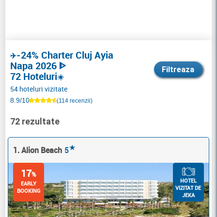
-24% Charter Cluj Ayia
✈️
Napa 2026 ᐈ
Filtreaza
72 Hoteluri
☀️
54 hoteluri vizitate
8.9/10
(114 recenzii)
72 rezultate
★
1. Alion Beach
5
17
%
HOTEL
EARLY
VIZITAT DE
BOOKING
JEKA