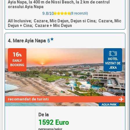
Ayia Napa, la 400 m de Nissi Beach, la 2 km de centrul
orasului Ayia Napa
9.8/10
(8 recenzii)
All Inclusive; Cazare, Mic Dejun, Dejun si Cina; Cazare, Mic
Dejun + Cina; Cazare + Mic Dejun
★
4. Mare Ayia Napa
5
16
%
HOTEL
EARLY
VIZITAT DE
BOOKING
JEKA
recomandat de turisti
AQUA PARK
De la
1592 Euro
persoana/sejur