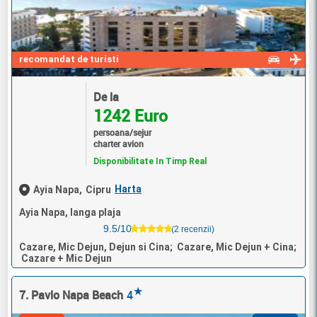
recomandat de turisti
De la
1242 Euro
persoana/sejur
charter avion
Disponibilitate In Timp Real
Harta
Ayia Napa,
Cipru
Ayia Napa, langa plaja
9.5/10
(2 recenzii)
Cazare, Mic Dejun, Dejun si Cina; Cazare, Mic Dejun + Cina;
Cazare + Mic Dejun
★
7. Pavlo Napa Beach
4