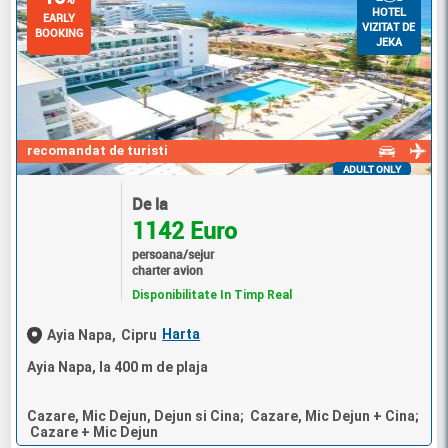
HOTEL
EARLY
VIZITAT DE
BOOKING
JEKA
recomandat de turisti
ADULT ONLY
De la
1142 Euro
persoana/sejur
charter avion
Disponibilitate In Timp Real
Harta
Ayia Napa,
Cipru
Ayia Napa, la 400 m de plaja
Cazare, Mic Dejun, Dejun si Cina; Cazare, Mic Dejun + Cina;
Cazare + Mic Dejun