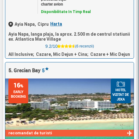
charter avion
Disponibilitate In Timp Real
Harta
Ayia Napa,
Cipru
Ayia Napa, langa plaja, la aprox. 2.500 m de centrul statiunii
ex. Atlantica Mare Village
9.2/10
(6 recenzii)
All Inclusive; Cazare, Mic Dejun + Cina; Cazare + Mic Dejun
★
5. Grecian Bay
5
16
%
HOTEL
EARLY
VIZITAT DE
BOOKING
JEKA
recomandat de turisti