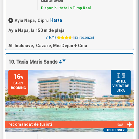
charter avion
Disponibilitate In Timp Real
Harta
Ayia Napa,
Cipru
Ayia Napa, la 150 m de plaja
7.5/10
(2 recenzii)
All Inclusive; Cazare, Mic Dejun + Cina
★
10. Tasia Maris Sands
4
16
%
HOTEL
EARLY
VIZITAT DE
BOOKING
JEKA
recomandat de turisti
ADULT ONLY