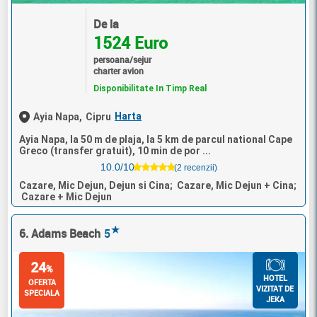
De la
1524 Euro
persoana/sejur
charter avion
Disponibilitate In Timp Real
Harta
Ayia Napa,
Cipru
Ayia Napa, la 50 m de plaja, la 5 km de parcul national Cape
Greco (transfer gratuit), 10 min de por ...
10.0/10
(2 recenzii)
Cazare, Mic Dejun, Dejun si Cina; Cazare, Mic Dejun + Cina;
Cazare + Mic Dejun
★
6. Adams Beach
5
24
%
HOTEL
OFERTA
VIZITAT DE
SPECIALA
JEKA