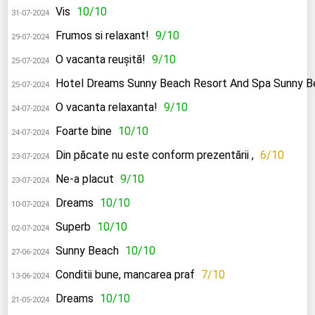
Vis
10/10
31-07-2024
Frumos si relaxant!
9/10
29-07-2024
O vacanta reușită!
9/10
25-07-2024
Hotel Dreams Sunny Beach Resort And Spa Sunny B
25-07-2024
O vacanta relaxanta!
9/10
24-07-2024
Foarte bine
10/10
24-07-2024
Din păcate nu este conform prezentării ,
6/10
23-07-2024
Ne-a placut
9/10
23-07-2024
Dreams
10/10
10-07-2024
Superb
10/10
02-07-2024
Sunny Beach
10/10
27-06-2024
Conditii bune, mancarea praf
7/10
13-06-2024
Dreams
10/10
21-05-2024