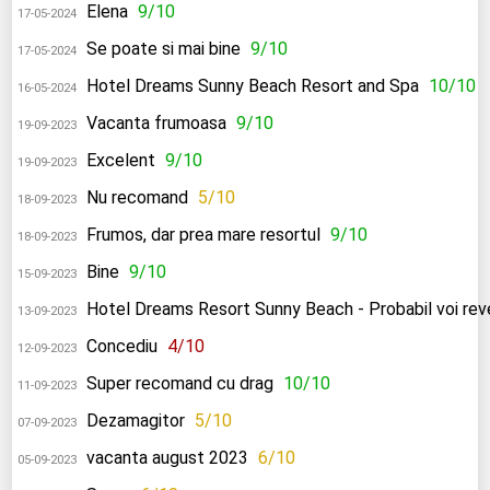
Elena
9/10
17-05-2024
Se poate si mai bine
9/10
17-05-2024
Hotel Dreams Sunny Beach Resort and Spa
10/10
16-05-2024
Vacanta frumoasa
9/10
19-09-2023
Excelent
9/10
19-09-2023
Nu recomand
5/10
18-09-2023
Frumos, dar prea mare resortul
9/10
18-09-2023
Bine
9/10
15-09-2023
Hotel Dreams Resort Sunny Beach - Probabil voi reven
13-09-2023
Concediu
4/10
12-09-2023
Super recomand cu drag
10/10
11-09-2023
Dezamagitor
5/10
07-09-2023
vacanta august 2023
6/10
05-09-2023