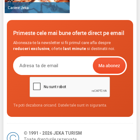
Cariere Jeka
Primeste cele mai bune oferte direct pe email
Aboneaza-te la newsletter si fii primul care afla despre
reduceri exclusive
, oferte
last minute
si destinatii noi.
Te poti dezabona oricand. Datele tale sunt in siguranta.
© 1991 - 2026 JEKA TURISM
Toate drepturile rezervate.