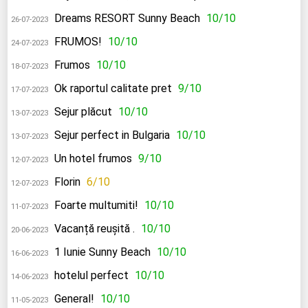
Dreams RESORT Sunny Beach
10/10
26-07-2023
FRUMOS!
10/10
24-07-2023
Frumos
10/10
18-07-2023
Ok raportul calitate pret
9/10
17-07-2023
Sejur plăcut
10/10
13-07-2023
Sejur perfect in Bulgaria
10/10
13-07-2023
Un hotel frumos
9/10
12-07-2023
Florin
6/10
12-07-2023
Foarte multumiti!
10/10
11-07-2023
Vacanță reușită .
10/10
20-06-2023
1 Iunie Sunny Beach
10/10
16-06-2023
hotelul perfect
10/10
14-06-2023
General!
10/10
11-05-2023