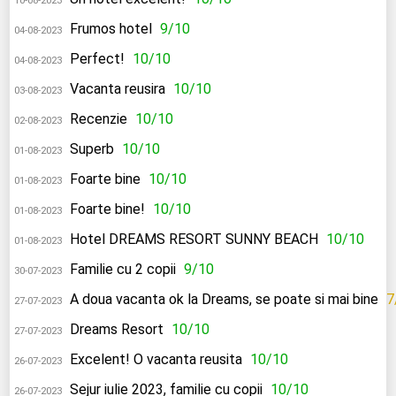
10-08-2023
Frumos hotel
9/10
04-08-2023
Perfect!
10/10
04-08-2023
Vacanta reusira
10/10
03-08-2023
Recenzie
10/10
02-08-2023
Superb
10/10
01-08-2023
Foarte bine
10/10
01-08-2023
Foarte bine!
10/10
01-08-2023
Hotel DREAMS RESORT SUNNY BEACH
10/10
01-08-2023
Familie cu 2 copii
9/10
30-07-2023
A doua vacanta ok la Dreams, se poate si mai bine
7
27-07-2023
Dreams Resort
10/10
27-07-2023
Excelent! O vacanta reusita
10/10
26-07-2023
Sejur iulie 2023, familie cu copii
10/10
26-07-2023