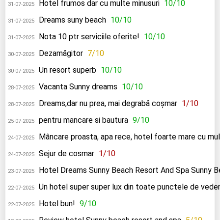
Hotel frumos dar cu multe minusuri
10/10
31-07-2025
Dreams suny beach
10/10
31-07-2025
Nota 10 ptr serviciile oferite!
10/10
31-07-2025
Dezamăgitor
7/10
30-07-2025
Un resort superb
10/10
30-07-2025
Vacanta Sunny dreams
10/10
28-07-2025
Dreams,dar nu prea, mai degrabă coșmar
1/10
28-07-2025
pentru mancare si bautura
9/10
25-07-2025
Mâncare proasta, apa rece, hotel foarte mare cu mul
24-07-2025
Sejur de cosmar
1/10
24-07-2025
Hotel Dreams Sunny Beach Resort And Spa Sunny B
23-07-2025
Un hotel super super lux din toate punctele de vede
22-07-2025
Hotel bun!
9/10
22-07-2025