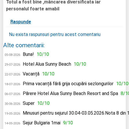
Totul a fost bine ,mâncarea diversificata iar
personalul foarte amabil
Raspunde
Nu exista raspunsuri pentru acest comentariu
Alte comentarii:
Buna!
10/10
05-08-2026
Hotel Alua Sunny Beach
10/10
29-07-2026
Vacanță
10/10
22-07-2026
Prima vacanță fără grija ocupării sezlongurilor
10/10
18-07-2026
Părere Hotel Alua Sunny Beach Resort and Spa
8/1
06-07-2026
Super
10/10
30-06-2026
Minusuri pentru sejurul 30.04-03.05.2026.Nota 8 din 
19-05-2026
Sejur Bulgaria 1mai
9/10
14-05-2026