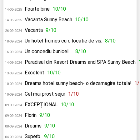
Foarte bine
10/10
14-05-2025
Vacanta Sunny Beach
10/10
14-05-2025
Vacanta
9/10
26-09-2024
Un hotel frumos cu o locatie de vis.
8/10
18-09-2024
Un concediu bunicel ...
8/10
16-09-2024
Paradisul din Resort Dreams and SPA Sunny Beach
14-09-2024
Excelent
10/10
13-09-2024
Dreams hotel sunny beach- o dezamagire totala!
1/
10-09-2024
Cel mai prost sejur
1/10
10-09-2024
EXCEPȚIONAL
10/10
09-09-2024
Florin
9/10
09-09-2024
Dreams
9/10
08-09-2024
Superb.
9/10
04-09-2024