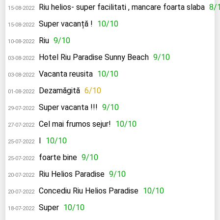
Riu helios- super facilitati , mancare foarta slaba
8/
15-08-2022
Super vacanță !
10/10
15-08-2022
Riu
9/10
10-08-2022
Hotel Riu Paradise Sunny Beach
9/10
03-08-2022
Vacanta reusita
10/10
03-08-2022
Dezamăgită
6/10
01-08-2022
Super vacanta !!!
9/10
29-07-2022
Cel mai frumos sejur!
10/10
27-07-2022
I
10/10
25-07-2022
foarte bine
9/10
25-07-2022
Riu Helios Paradise
9/10
20-07-2022
Concediu Riu Helios Paradise
10/10
20-07-2022
Super
10/10
18-07-2022