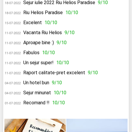
Sejur iulie 2022 Riu Helios Paradise
9/10
18-07-2022
Riu Helios Paradise
10/10
18-07-2022
Excelent
10/10
15-07-2022
Vacanta Riu Helios
9/10
11-07-2022
Aproape bine :)
9/10
11-07-2022
Fabulos
10/10
11-07-2022
Un sejur super!
10/10
11-07-2022
Raport calitate-pret excelent
9/10
11-07-2022
Un hotel bun
9/10
04-07-2022
Sejur minunat
10/10
04-07-2022
Recomand !!
10/10
01-07-2022