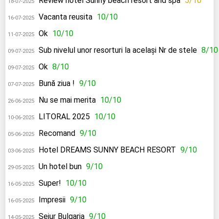
Review hotel Sunny beach resort and spa
5/10
18-07-2025
Vacanta reusita
10/10
16-07-2025
Ok
10/10
11-07-2025
Sub nivelul unor resorturi la același Nr de stele
8/10
09-07-2025
Ok
8/10
09-07-2025
Bună ziua !
9/10
07-07-2025
Nu se mai merita
10/10
26-06-2025
LITORAL 2025
10/10
10-06-2025
Recomand
9/10
05-06-2025
Hotel DREAMS SUNNY BEACH RESORT
9/10
03-06-2025
Un hotel bun
9/10
29-05-2025
Super!
10/10
16-05-2025
Impresii
9/10
16-05-2025
Sejur Bulgaria
9/10
14-05-2025