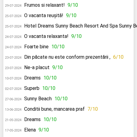
Frumos si relaxant!
9/10
29-07-2024
O vacanta reușită!
9/10
25-07-2024
Hotel Dreams Sunny Beach Resort And Spa Sunny B
25-07-2024
O vacanta relaxanta!
9/10
24-07-2024
Foarte bine
10/10
24-07-2024
Din păcate nu este conform prezentării ,
6/10
23-07-2024
Ne-a placut
9/10
23-07-2024
Dreams
10/10
10-07-2024
Superb
10/10
02-07-2024
Sunny Beach
10/10
27-06-2024
Conditii bune, mancarea praf
7/10
13-06-2024
Dreams
10/10
21-05-2024
Elena
9/10
17-05-2024