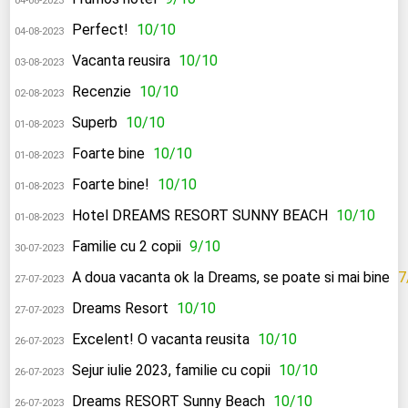
04-08-2023
Perfect!
10/10
04-08-2023
Vacanta reusira
10/10
03-08-2023
Recenzie
10/10
02-08-2023
Superb
10/10
01-08-2023
Foarte bine
10/10
01-08-2023
Foarte bine!
10/10
01-08-2023
Hotel DREAMS RESORT SUNNY BEACH
10/10
01-08-2023
Familie cu 2 copii
9/10
30-07-2023
A doua vacanta ok la Dreams, se poate si mai bine
7
27-07-2023
Dreams Resort
10/10
27-07-2023
Excelent! O vacanta reusita
10/10
26-07-2023
Sejur iulie 2023, familie cu copii
10/10
26-07-2023
Dreams RESORT Sunny Beach
10/10
26-07-2023