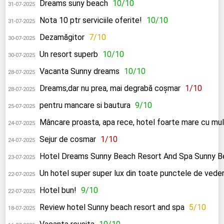
Dreams suny beach
10/10
31-07-2025
Nota 10 ptr serviciile oferite!
10/10
31-07-2025
Dezamăgitor
7/10
30-07-2025
Un resort superb
10/10
30-07-2025
Vacanta Sunny dreams
10/10
28-07-2025
Dreams,dar nu prea, mai degrabă coșmar
1/10
28-07-2025
pentru mancare si bautura
9/10
25-07-2025
Mâncare proasta, apa rece, hotel foarte mare cu mul
24-07-2025
Sejur de cosmar
1/10
24-07-2025
Hotel Dreams Sunny Beach Resort And Spa Sunny B
23-07-2025
Un hotel super super lux din toate punctele de vede
22-07-2025
Hotel bun!
9/10
22-07-2025
Review hotel Sunny beach resort and spa
5/10
18-07-2025