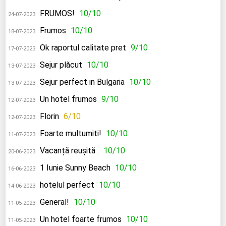
FRUMOS!
10/10
24-07-2023
Frumos
10/10
18-07-2023
Ok raportul calitate pret
9/10
17-07-2023
Sejur plăcut
10/10
13-07-2023
Sejur perfect in Bulgaria
10/10
13-07-2023
Un hotel frumos
9/10
12-07-2023
Florin
6/10
12-07-2023
Foarte multumiti!
10/10
11-07-2023
Vacanță reușită .
10/10
20-06-2023
1 Iunie Sunny Beach
10/10
16-06-2023
hotelul perfect
10/10
14-06-2023
General!
10/10
11-05-2023
Un hotel foarte frumos
10/10
11-05-2023