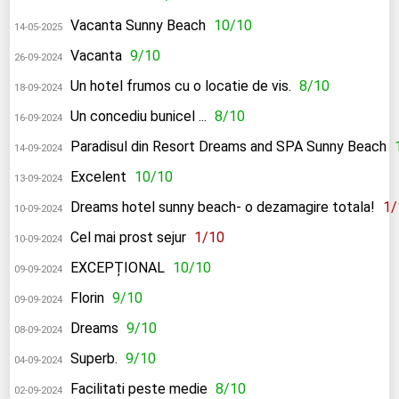
Vacanta Sunny Beach
10/10
14-05-2025
Vacanta
9/10
26-09-2024
Un hotel frumos cu o locatie de vis.
8/10
18-09-2024
Un concediu bunicel ...
8/10
16-09-2024
Paradisul din Resort Dreams and SPA Sunny Beach
14-09-2024
Excelent
10/10
13-09-2024
Dreams hotel sunny beach- o dezamagire totala!
1/
10-09-2024
Cel mai prost sejur
1/10
10-09-2024
EXCEPȚIONAL
10/10
09-09-2024
Florin
9/10
09-09-2024
Dreams
9/10
08-09-2024
Superb.
9/10
04-09-2024
Facilitati peste medie
8/10
02-09-2024