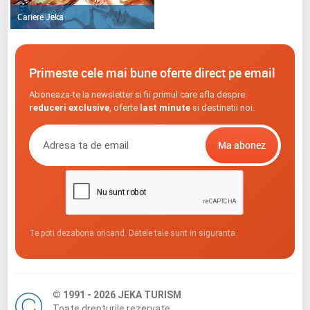
Cariere Jeka
Primeste cele mai bune oferte direct pe email
Aboneaza-te la newsletter si fii primul care afla despre
reduceri exclusive
, oferte
last minute
si destinatii noi.
Te poti dezabona oricand. Datele tale sunt in siguranta.
© 1991 - 2026 JEKA TURISM
Toate drepturile rezervate.