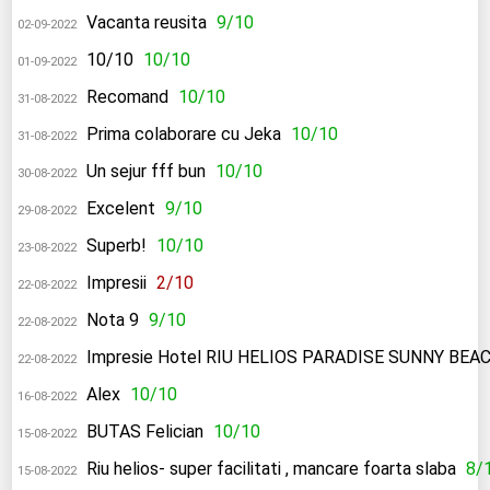
Vacanta reusita
9/10
02-09-2022
10/10
10/10
01-09-2022
Recomand
10/10
31-08-2022
Prima colaborare cu Jeka
10/10
31-08-2022
Un sejur fff bun
10/10
30-08-2022
Excelent
9/10
29-08-2022
Superb!
10/10
23-08-2022
Impresii
2/10
22-08-2022
Nota 9
9/10
22-08-2022
Impresie Hotel RIU HELIOS PARADISE SUNNY BEA
22-08-2022
Alex
10/10
16-08-2022
BUTAS Felician
10/10
15-08-2022
Riu helios- super facilitati , mancare foarta slaba
8/
15-08-2022