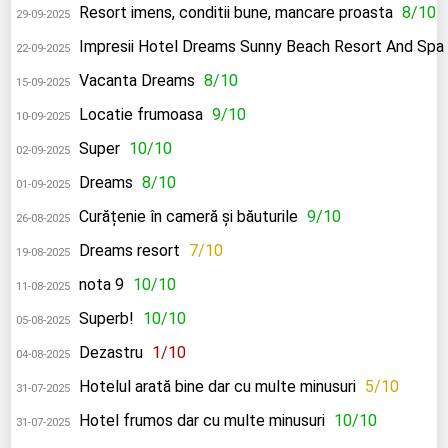
Resort imens, conditii bune, mancare proasta
8/10
29-09-2025
Impresii Hotel Dreams Sunny Beach Resort And Spa
22-09-2025
Vacanta Dreams
8/10
15-09-2025
Locatie frumoasa
9/10
10-09-2025
Super
10/10
02-09-2025
Dreams
8/10
01-09-2025
Curățenie în cameră și băuturile
9/10
26-08-2025
Dreams resort
7/10
19-08-2025
nota 9
10/10
11-08-2025
Superb!
10/10
05-08-2025
Dezastru
1/10
04-08-2025
Hotelul arată bine dar cu multe minusuri
5/10
31-07-2025
Hotel frumos dar cu multe minusuri
10/10
31-07-2025