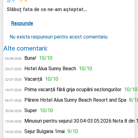
Slăbuț fata de ce ne-am așteptat…
Raspunde
Nu exista raspunsuri pentru acest comentariu
Alte comentarii:
Buna!
10/10
05-08-2026
Hotel Alua Sunny Beach
10/10
29-07-2026
Vacanță
10/10
22-07-2026
Prima vacanță fără grija ocupării sezlongurilor
10/10
18-07-2026
Părere Hotel Alua Sunny Beach Resort and Spa
8/1
06-07-2026
Super
10/10
30-06-2026
Minusuri pentru sejurul 30.04-03.05.2026.Nota 8 din 
19-05-2026
Sejur Bulgaria 1mai
9/10
14-05-2026