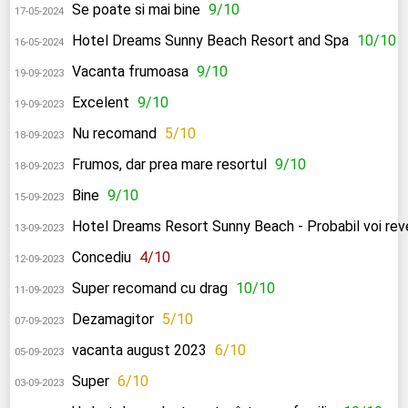
Se poate si mai bine
9/10
17-05-2024
Hotel Dreams Sunny Beach Resort and Spa
10/10
16-05-2024
Vacanta frumoasa
9/10
19-09-2023
Excelent
9/10
19-09-2023
Nu recomand
5/10
18-09-2023
Frumos, dar prea mare resortul
9/10
18-09-2023
Bine
9/10
15-09-2023
Hotel Dreams Resort Sunny Beach - Probabil voi reven
13-09-2023
Concediu
4/10
12-09-2023
Super recomand cu drag
10/10
11-09-2023
Dezamagitor
5/10
07-09-2023
vacanta august 2023
6/10
05-09-2023
Super
6/10
03-09-2023