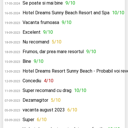
Se poate si mai bine
9/10
17-05-2024
Hotel Dreams Sunny Beach Resort and Spa
10/10
16-05-2024
Vacanta frumoasa
9/10
19-09-2023
Excelent
9/10
19-09-2023
Nu recomand
5/10
18-09-2023
Frumos, dar prea mare resortul
9/10
18-09-2023
Bine
9/10
15-09-2023
Hotel Dreams Resort Sunny Beach - Probabil voi reven
13-09-2023
Concediu
4/10
12-09-2023
Super recomand cu drag
10/10
11-09-2023
Dezamagitor
5/10
07-09-2023
vacanta august 2023
6/10
05-09-2023
Super
6/10
03-09-2023