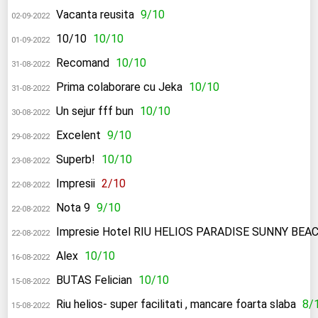
Vacanta reusita
9/10
02-09-2022
10/10
10/10
01-09-2022
Recomand
10/10
31-08-2022
Prima colaborare cu Jeka
10/10
31-08-2022
Un sejur fff bun
10/10
30-08-2022
Excelent
9/10
29-08-2022
Superb!
10/10
23-08-2022
Impresii
2/10
22-08-2022
Nota 9
9/10
22-08-2022
Impresie Hotel RIU HELIOS PARADISE SUNNY BEA
22-08-2022
Alex
10/10
16-08-2022
BUTAS Felician
10/10
15-08-2022
Riu helios- super facilitati , mancare foarta slaba
8/
15-08-2022