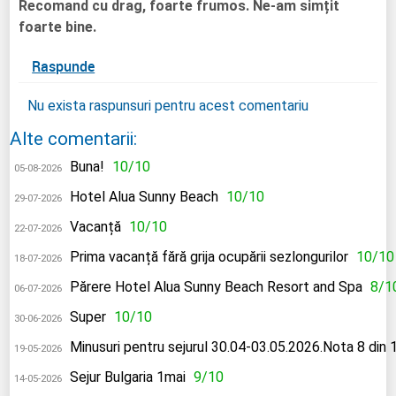
Recomand cu drag, foarte frumos. Ne-am simțit
foarte bine.
Raspunde
Nu exista raspunsuri pentru acest comentariu
Alte comentarii:
Buna!
10/10
05-08-2026
Hotel Alua Sunny Beach
10/10
29-07-2026
Vacanță
10/10
22-07-2026
Prima vacanță fără grija ocupării sezlongurilor
10/10
18-07-2026
Părere Hotel Alua Sunny Beach Resort and Spa
8/1
06-07-2026
Super
10/10
30-06-2026
Minusuri pentru sejurul 30.04-03.05.2026.Nota 8 din 
19-05-2026
Sejur Bulgaria 1mai
9/10
14-05-2026