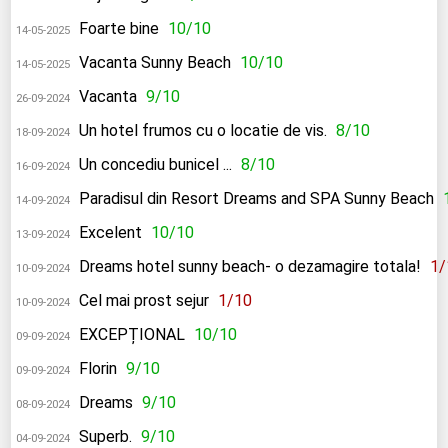
Foarte bine
10/10
14-05-2025
Vacanta Sunny Beach
10/10
14-05-2025
Vacanta
9/10
26-09-2024
Un hotel frumos cu o locatie de vis.
8/10
18-09-2024
Un concediu bunicel ...
8/10
16-09-2024
Paradisul din Resort Dreams and SPA Sunny Beach
14-09-2024
Excelent
10/10
13-09-2024
Dreams hotel sunny beach- o dezamagire totala!
1/
10-09-2024
Cel mai prost sejur
1/10
10-09-2024
EXCEPȚIONAL
10/10
09-09-2024
Florin
9/10
09-09-2024
Dreams
9/10
08-09-2024
Superb.
9/10
04-09-2024