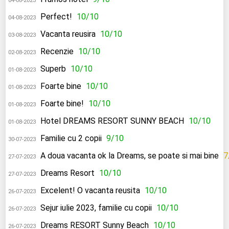
04-08-2023
Perfect!
10/10
04-08-2023
Vacanta reusira
10/10
03-08-2023
Recenzie
10/10
02-08-2023
Superb
10/10
01-08-2023
Foarte bine
10/10
01-08-2023
Foarte bine!
10/10
01-08-2023
Hotel DREAMS RESORT SUNNY BEACH
10/10
01-08-2023
Familie cu 2 copii
9/10
30-07-2023
A doua vacanta ok la Dreams, se poate si mai bine
7
27-07-2023
Dreams Resort
10/10
27-07-2023
Excelent! O vacanta reusita
10/10
26-07-2023
Sejur iulie 2023, familie cu copii
10/10
26-07-2023
Dreams RESORT Sunny Beach
10/10
26-07-2023