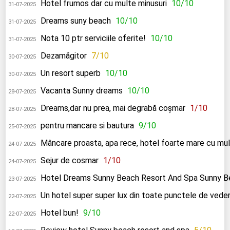
Hotel frumos dar cu multe minusuri
10/10
31-07-2025
Dreams suny beach
10/10
31-07-2025
Nota 10 ptr serviciile oferite!
10/10
31-07-2025
Dezamăgitor
7/10
30-07-2025
Un resort superb
10/10
30-07-2025
Vacanta Sunny dreams
10/10
28-07-2025
Dreams,dar nu prea, mai degrabă coșmar
1/10
28-07-2025
pentru mancare si bautura
9/10
25-07-2025
Mâncare proasta, apa rece, hotel foarte mare cu mul
24-07-2025
Sejur de cosmar
1/10
24-07-2025
Hotel Dreams Sunny Beach Resort And Spa Sunny B
23-07-2025
Un hotel super super lux din toate punctele de vede
22-07-2025
Hotel bun!
9/10
22-07-2025