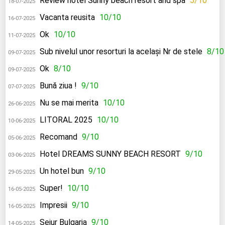
Review hotel Sunny beach resort and spa
5/10
18-07-2025
Vacanta reusita
10/10
16-07-2025
Ok
10/10
11-07-2025
Sub nivelul unor resorturi la același Nr de stele
8/10
09-07-2025
Ok
8/10
09-07-2025
Bună ziua !
9/10
07-07-2025
Nu se mai merita
10/10
26-06-2025
LITORAL 2025
10/10
10-06-2025
Recomand
9/10
05-06-2025
Hotel DREAMS SUNNY BEACH RESORT
9/10
03-06-2025
Un hotel bun
9/10
29-05-2025
Super!
10/10
16-05-2025
Impresii
9/10
16-05-2025
Sejur Bulgaria
9/10
14-05-2025