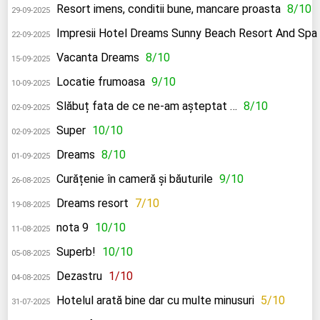
Resort imens, conditii bune, mancare proasta
8/10
29-09-2025
Impresii Hotel Dreams Sunny Beach Resort And Spa
22-09-2025
Vacanta Dreams
8/10
15-09-2025
Locatie frumoasa
9/10
10-09-2025
Slăbuț fata de ce ne-am așteptat …
8/10
02-09-2025
Super
10/10
02-09-2025
Dreams
8/10
01-09-2025
Curățenie în cameră și băuturile
9/10
26-08-2025
Dreams resort
7/10
19-08-2025
nota 9
10/10
11-08-2025
Superb!
10/10
05-08-2025
Dezastru
1/10
04-08-2025
Hotelul arată bine dar cu multe minusuri
5/10
31-07-2025