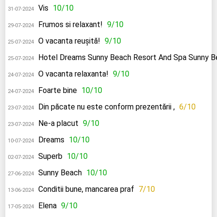
Vis
10/10
31-07-2024
Frumos si relaxant!
9/10
29-07-2024
O vacanta reușită!
9/10
25-07-2024
Hotel Dreams Sunny Beach Resort And Spa Sunny B
25-07-2024
O vacanta relaxanta!
9/10
24-07-2024
Foarte bine
10/10
24-07-2024
Din păcate nu este conform prezentării ,
6/10
23-07-2024
Ne-a placut
9/10
23-07-2024
Dreams
10/10
10-07-2024
Superb
10/10
02-07-2024
Sunny Beach
10/10
27-06-2024
Conditii bune, mancarea praf
7/10
13-06-2024
Elena
9/10
17-05-2024