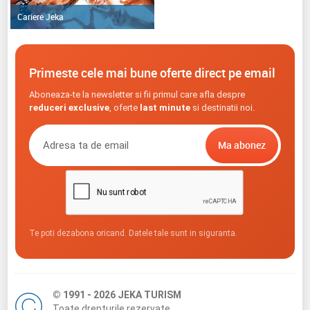
Cariere Jeka
Primeste cele mai bune oferte direct pe email
Aboneaza-te la newsletter si fii primul care afla despre
reduceri exclusive
, oferte
last minute
si destinatii noi.
Te poti dezabona oricand. Datele tale sunt in siguranta.
© 1991 - 2026 JEKA TURISM
Toate drepturile rezervate.