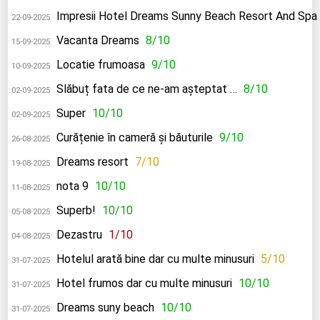
Impresii Hotel Dreams Sunny Beach Resort And Spa
22-09-2025
Vacanta Dreams
8/10
15-09-2025
Locatie frumoasa
9/10
10-09-2025
Slăbuț fata de ce ne-am așteptat …
8/10
02-09-2025
Super
10/10
02-09-2025
Curățenie în cameră și băuturile
9/10
26-08-2025
Dreams resort
7/10
19-08-2025
nota 9
10/10
11-08-2025
Superb!
10/10
05-08-2025
Dezastru
1/10
04-08-2025
Hotelul arată bine dar cu multe minusuri
5/10
31-07-2025
Hotel frumos dar cu multe minusuri
10/10
31-07-2025
Dreams suny beach
10/10
31-07-2025