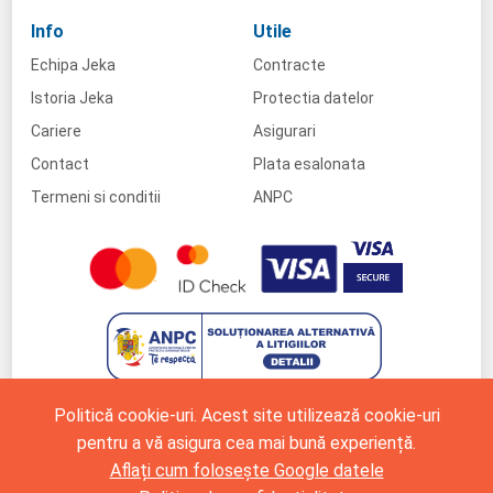
Info
Utile
Echipa Jeka
Contracte
Istoria Jeka
Protectia datelor
Cariere
Asigurari
Contact
Plata esalonata
Termeni si conditii
ANPC
Politică cookie-uri. Acest site utilizează cookie-uri
pentru a vă asigura cea mai bună experiență.
Aflați cum folosește Google datele