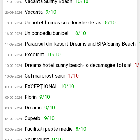
Vacanta Sunny Beach
10/10
14-05-2025
Vacanta
9/10
26-09-2024
Un hotel frumos cu o locatie de vis.
8/10
18-09-2024
Un concediu bunicel ...
8/10
16-09-2024
Paradisul din Resort Dreams and SPA Sunny Beach
14-09-2024
Excelent
10/10
13-09-2024
Dreams hotel sunny beach- o dezamagire totala!
1/
10-09-2024
Cel mai prost sejur
1/10
10-09-2024
EXCEPȚIONAL
10/10
09-09-2024
Florin
9/10
09-09-2024
Dreams
9/10
08-09-2024
Superb.
9/10
04-09-2024
Facilitati peste medie
8/10
02-09-2024
Sejur reușit
9/10