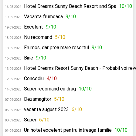
Hotel Dreams Sunny Beach Resort and Spa
10/10
16-05-2024
Vacanta frumoasa
9/10
19-09-2023
Excelent
9/10
19-09-2023
Nu recomand
5/10
18-09-2023
Frumos, dar prea mare resortul
9/10
18-09-2023
Bine
9/10
15-09-2023
Hotel Dreams Resort Sunny Beach - Probabil voi reven
13-09-2023
Concediu
4/10
12-09-2023
Super recomand cu drag
10/10
11-09-2023
Dezamagitor
5/10
07-09-2023
vacanta august 2023
6/10
05-09-2023
Super
6/10
03-09-2023
Un hotel excelent pentru întreaga familie
10/10
01-09-2023