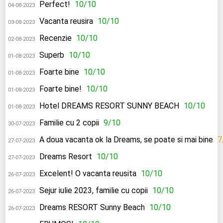
Perfect!
10/10
04-08-2023
Vacanta reusira
10/10
03-08-2023
Recenzie
10/10
02-08-2023
Superb
10/10
01-08-2023
Foarte bine
10/10
01-08-2023
Foarte bine!
10/10
01-08-2023
Hotel DREAMS RESORT SUNNY BEACH
10/10
01-08-2023
Familie cu 2 copii
9/10
30-07-2023
A doua vacanta ok la Dreams, se poate si mai bine
7
27-07-2023
Dreams Resort
10/10
27-07-2023
Excelent! O vacanta reusita
10/10
26-07-2023
Sejur iulie 2023, familie cu copii
10/10
26-07-2023
Dreams RESORT Sunny Beach
10/10
26-07-2023