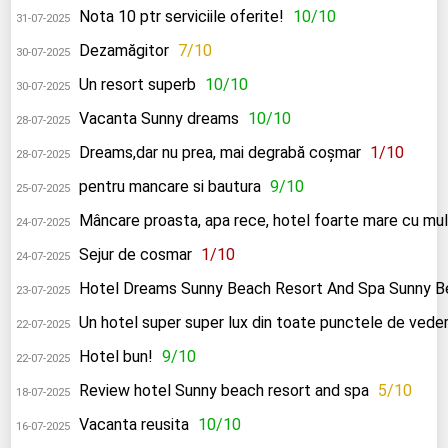
Nota 10 ptr serviciile oferite!
10/10
31-07-2025
Dezamăgitor
7/10
30-07-2025
Un resort superb
10/10
30-07-2025
Vacanta Sunny dreams
10/10
28-07-2025
Dreams,dar nu prea, mai degrabă coșmar
1/10
28-07-2025
pentru mancare si bautura
9/10
25-07-2025
Mâncare proasta, apa rece, hotel foarte mare cu mul
24-07-2025
Sejur de cosmar
1/10
24-07-2025
Hotel Dreams Sunny Beach Resort And Spa Sunny B
23-07-2025
Un hotel super super lux din toate punctele de vede
22-07-2025
Hotel bun!
9/10
22-07-2025
Review hotel Sunny beach resort and spa
5/10
18-07-2025
Vacanta reusita
10/10
16-07-2025