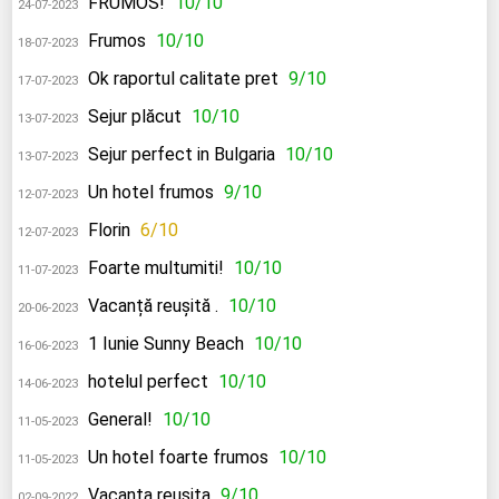
FRUMOS!
10/10
24-07-2023
Frumos
10/10
18-07-2023
Ok raportul calitate pret
9/10
17-07-2023
Sejur plăcut
10/10
13-07-2023
Sejur perfect in Bulgaria
10/10
13-07-2023
Un hotel frumos
9/10
12-07-2023
Florin
6/10
12-07-2023
Foarte multumiti!
10/10
11-07-2023
Vacanță reușită .
10/10
20-06-2023
1 Iunie Sunny Beach
10/10
16-06-2023
hotelul perfect
10/10
14-06-2023
General!
10/10
11-05-2023
Un hotel foarte frumos
10/10
11-05-2023
Vacanta reusita
9/10
02-09-2022