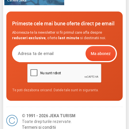
Cariere Jeka
Primeste cele mai bune oferte direct pe email
Aboneaza-te la newsletter si fii primul care afla despre
reduceri exclusive
, oferte
last minute
si destinatii noi.
Te poti dezabona oricand. Datele tale sunt in siguranta.
© 1991 - 2026 JEKA TURISM
Toate drepturile rezervate.
Termeni si conditii