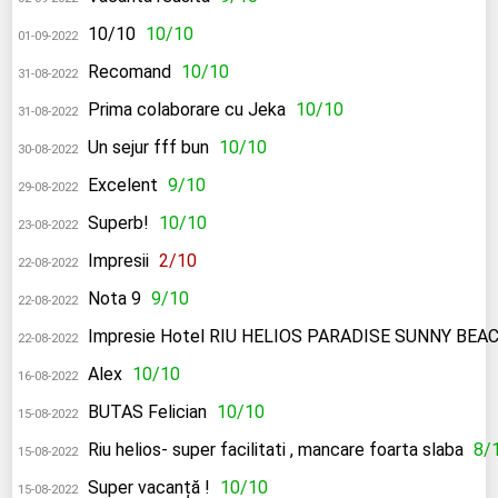
10/10
10/10
01-09-2022
Recomand
10/10
31-08-2022
Prima colaborare cu Jeka
10/10
31-08-2022
Un sejur fff bun
10/10
30-08-2022
Excelent
9/10
29-08-2022
Superb!
10/10
23-08-2022
Impresii
2/10
22-08-2022
Nota 9
9/10
22-08-2022
Impresie Hotel RIU HELIOS PARADISE SUNNY BEA
22-08-2022
Alex
10/10
16-08-2022
BUTAS Felician
10/10
15-08-2022
Riu helios- super facilitati , mancare foarta slaba
8/
15-08-2022
Super vacanță !
10/10
15-08-2022