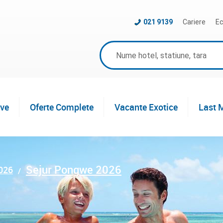
021 9139
Cariere
Ec
ive
Oferte Complete
Vacante Exotice
Last 
Sejur Pongwe 2026
2026