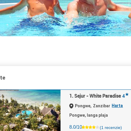
ate
★
1. Sejur - White Paradise
4
Harta
Pongwe,
Zanzibar
Pongwe, langa plaja
8.0/10
(1 recenzie)