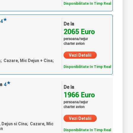
Disponibilitate In Timp Real
★
4
De la
2065 Euro
persoana/sejur
charter avion
Vezi Detalii
a; Cazare, Mic Dejun + Cina;
Disponibilitate In Timp Real
★
pa
4
De la
1966 Euro
persoana/sejur
charter avion
Vezi Detalii
, Dejun si Cina; Cazare, Mic
un
Disponibilitate In Timp Real