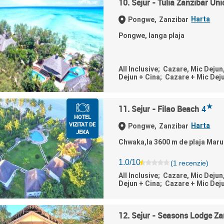
10. Sejur - Tulia Zanzibar Un
Harta
Pongwe,
Zanzibar
Pongwe, langa plaja
All Inclusive; Cazare, Mic Dejun
Dejun + Cina; Cazare + Mic Dej
★
11. Sejur - Filao Beach
4
HOTEL
VIZITAT DE
Harta
Pongwe,
Zanzibar
JEKA
Chwaka,la 3600 m de plaja Mar
1.0/10
(1 recenzie)
All Inclusive; Cazare, Mic Dejun
Dejun + Cina; Cazare + Mic Dej
12. Sejur - Seasons Lodge Za