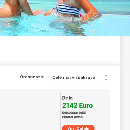
Ordoneaza:
Cele mai vizualizate
De la
2142 Euro
persoana/sejur
charter avion
Vezi Detalii