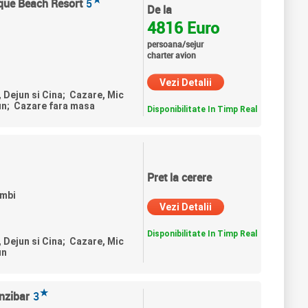
ique Beach Resort
5
De la
4816 Euro
persoana/sejur
charter avion
Vezi Detalii
, Dejun si Cina; Cazare, Mic
un; Cazare fara masa
Disponibilitate In Timp Real
Pret la cerere
umbi
Vezi Detalii
Disponibilitate In Timp Real
, Dejun si Cina; Cazare, Mic
un
★
nzibar
3