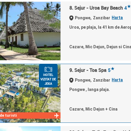
★
8. Sejur - Uroa Bay Beach
4
Harta
Pongwe,
Zanzibar
Uroa, pe plaja, la 41 km de Aero
Cazare, Mic Dejun, Dejun si Cin
★
9. Sejur - Toa Spa
5
HOTEL
VIZITAT DE
Harta
Pongwe,
Zanzibar
JEKA
Pongwe , langa plaja.
Cazare, Mic Dejun + Cina
e turisti