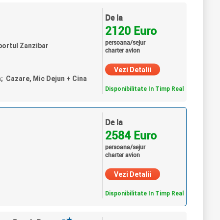
De la
2120 Euro
persoana/sejur
portul Zanzibar
charter avion
Vezi Detalii
a; Cazare, Mic Dejun + Cina
Disponibilitate In Timp Real
De la
2584 Euro
persoana/sejur
charter avion
Vezi Detalii
Disponibilitate In Timp Real
★