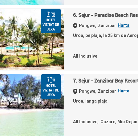
6. Sejur - Paradise Beach Res
HOTEL
VIZITAT DE
Harta
Pongwe,
Zanzibar
JEKA
Uroa, pe plaja, la 25 km de Aero
All Inclusive
7. Sejur - Zanzibar Bay Resor
HOTEL
VIZITAT DE
Harta
Pongwe,
Zanzibar
JEKA
Uroa, langa plaja
All Inclusive; Cazare, Mic Deju