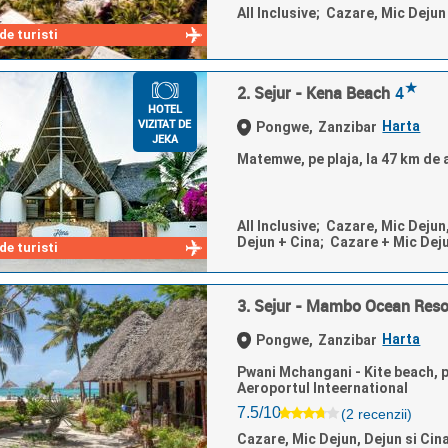
All Inclusive; Cazare, Mic Deju
e turisti
★
2. Sejur - Kena Beach
4
HOTEL
VIZITAT DE
Harta
Pongwe,
Zanzibar
JEKA
Matemwe, pe plaja, la 47 km de 
All Inclusive; Cazare, Mic Dejun
Dejun + Cina; Cazare + Mic Dej
e turisti
3. Sejur - Mambo Ocean Reso
Harta
Pongwe,
Zanzibar
Pwani Mchangani - Kite beach, pe
Aeroportul Inteernational
7.5/10
(2 recenzii)
Cazare, Mic Dejun, Dejun si Cin