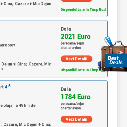
n + Cina; Cazare + Mic Dejun
Disponibilitate In Timp Real
De la
2021 Euro
persoana/sejur
aeroport
charter avion
Vezi Detalii
, Dejun si Cina; Cazare, Mic
un
Disponibilitate In Timp Real
★
rt
4
De la
1784 Euro
persoana/sejur
 plaja, la 49 km de
charter avion
Vezi Detalii
a; Cazare, Mic Dejun + Cina;