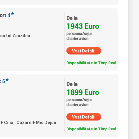
★
ort
4
De la
1943 Euro
persoana/sejur
portul Zanzibar
charter avion
Vezi Detalii
Disponibilitate In Timp Real
★
t
5
De la
1899 Euro
persoana/sejur
charter avion
Vezi Detalii
n + Cina; Cazare + Mic Dejun
Disponibilitate In Timp Real