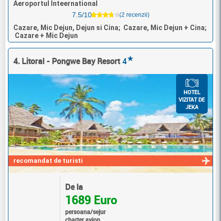
Aeroportul Inteernational
7.5/10
(2 recenzii)
Cazare, Mic Dejun, Dejun si Cina; Cazare, Mic Dejun + Cina;
Cazare + Mic Dejun
★
4. Litoral - Pongwe Bay Resort
4
HOTEL
VIZITAT DE
JEKA
recomandat de turisti
De la
1689 Euro
persoana/sejur
charter avion