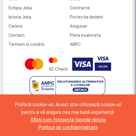
Echipa Jeka
Contracte
Istoria Jeka
Protectia datelor
Cariere
Asigurari
Contact
Plata esalonata
Termeni si conditii
ANPC
Politică cookie-uri. Acest site utilizează cookie-uri
pentru a vă asigura cea mai bună experiență.
Aflați cum folosește Google datele
Politica de confidențialitate