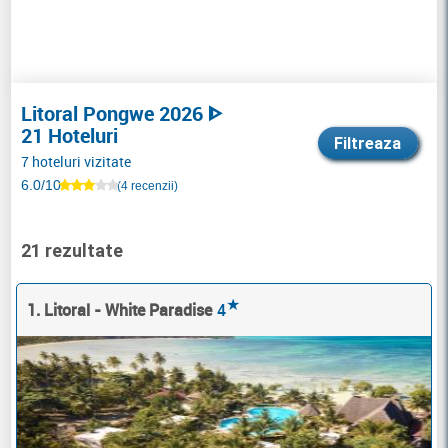
Litoral Pongwe 2026 ᐈ
21 Hoteluri
Filtreaza
7 hoteluri vizitate
6.0/10
(4 recenzii)
21 rezultate
★
1. Litoral - White Paradise
4