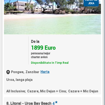
JEKA
De la
1899 Euro
persoana/sejur
charter avion
Disponibilitate In Timp Real
Harta
Pongwe,
Zanzibar
Uroa, langa plaja
All Inclusive; Cazare, Mic Dejun + Cina; Cazare + Mic Dejun
★
8. Litoral - Uroa Bay Beach
4