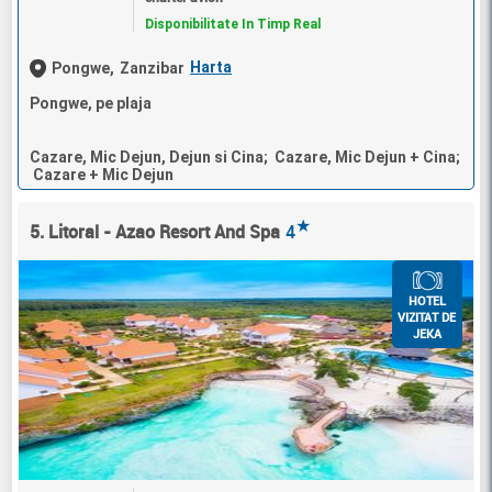
Disponibilitate In Timp Real
Harta
Pongwe,
Zanzibar
Pongwe, pe plaja
Cazare, Mic Dejun, Dejun si Cina; Cazare, Mic Dejun + Cina;
Cazare + Mic Dejun
★
5. Litoral - Azao Resort And Spa
4
HOTEL
VIZITAT DE
JEKA