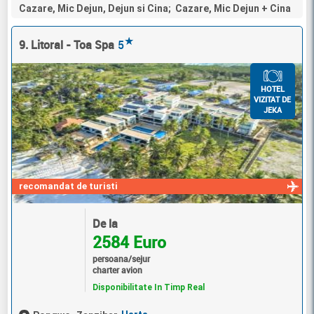
Cazare, Mic Dejun, Dejun si Cina; Cazare, Mic Dejun + Cina
★
9. Litoral - Toa Spa
5
HOTEL
VIZITAT DE
JEKA
recomandat de turisti
De la
2584 Euro
persoana/sejur
charter avion
Disponibilitate In Timp Real