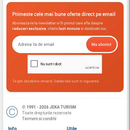
Primeste cele mai bune oferte direct pe email
Aboneaza-te la newsletter si fii primul care afla despre
reduceri exclusive
, oferte
last minute
si destinatii noi.
Te poti dezabona oricand. Datele tale sunt in siguranta.
© 1991 - 2026 JEKA TURISM
Toate drepturile rezervate.
Termeni si conditii
Info
Utile