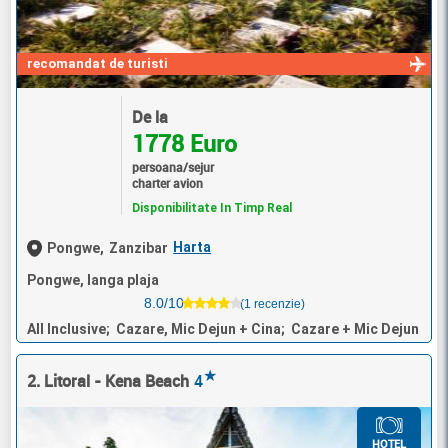
recomandat de turisti
De la
1778 Euro
persoana/sejur
charter avion
Disponibilitate In Timp Real
Harta
Pongwe,
Zanzibar
Pongwe, langa plaja
8.0/10
(1 recenzie)
All Inclusive; Cazare, Mic Dejun + Cina; Cazare + Mic Dejun
★
2. Litoral - Kena Beach
4
HOTEL