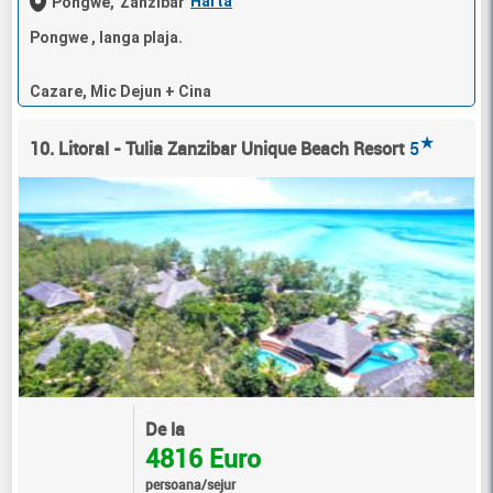
Harta
Pongwe,
Zanzibar
Pongwe , langa plaja.
Cazare, Mic Dejun + Cina
★
10. Litoral - Tulia Zanzibar Unique Beach Resort
5
De la
4816 Euro
persoana/sejur