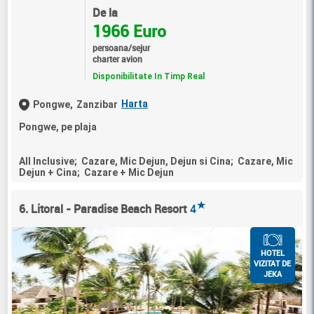
De la
1966 Euro
persoana/sejur
charter avion
Disponibilitate In Timp Real
Harta
Pongwe,
Zanzibar
Pongwe, pe plaja
All Inclusive; Cazare, Mic Dejun, Dejun si Cina; Cazare, Mic
Dejun + Cina; Cazare + Mic Dejun
★
6. Litoral - Paradise Beach Resort
4
HOTEL
VIZITAT DE
JEKA