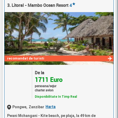
★
3. Litoral - Mambo Ocean Resort
4
recomandat de turisti
De la
1711 Euro
persoana/sejur
charter avion
Disponibilitate In Timp Real
Harta
Pongwe,
Zanzibar
Pwani Mchangani - Kite beach, pe plaja, la 49 km de