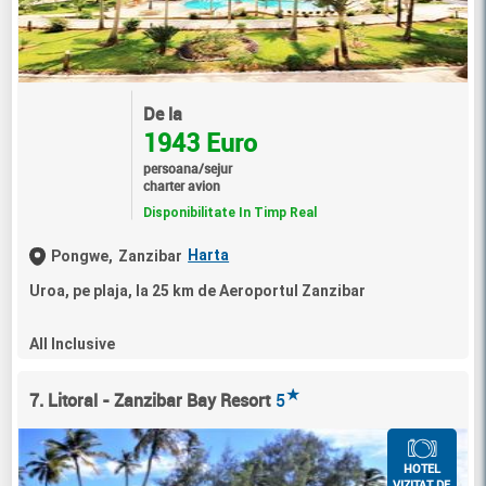
De la
1943 Euro
persoana/sejur
charter avion
Disponibilitate In Timp Real
Harta
Pongwe,
Zanzibar
Uroa, pe plaja, la 25 km de Aeroportul Zanzibar
All Inclusive
★
7. Litoral - Zanzibar Bay Resort
5
HOTEL
VIZITAT DE