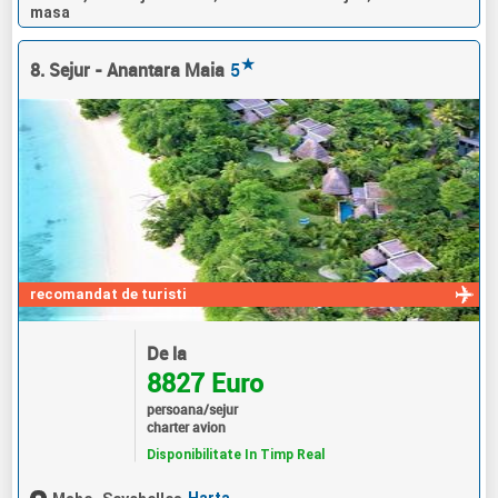
masa
★
8. Sejur - Anantara Maia
5
recomandat de turisti
De la
8827 Euro
persoana/sejur
charter avion
Disponibilitate In Timp Real
Harta