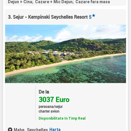
Dejun + Cina; Cazare + Mic Dejun; Cazare fara masa
★
3. Sejur - Kempinski Seychelles Resort
5
De la
3037 Euro
persoana/sejur
charter avion
Disponibilitate In Timp Real
Harta
Mahe,
Seychelles