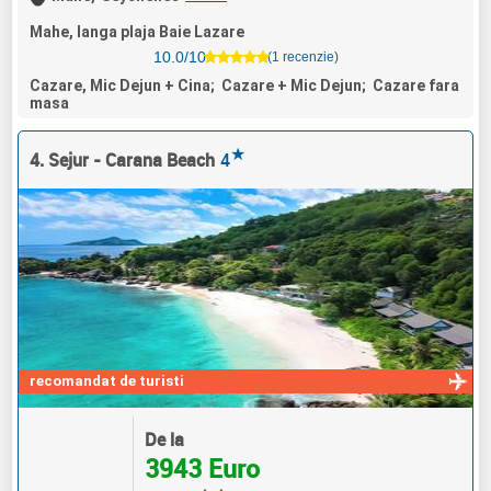
Mahe, langa plaja Baie Lazare
10.0/10
(1 recenzie)
Cazare, Mic Dejun + Cina; Cazare + Mic Dejun; Cazare fara
masa
★
4. Sejur - Carana Beach
4
recomandat de turisti
De la
3943 Euro