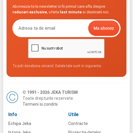
Aboneaza-te la newsletter si fii primul care afla despre
reduceri exclusive
, oferte
last minute
si destinatii noi.
Te poti dezabona oricand. Datele tale sunt in siguranta.
© 1991 - 2026 JEKA TURISM
Toate drepturile rezervate.
Termeni si conditii
Info
Utile
Echipa Jeka
Contracte
Istoria Jeka
Protectia datelor