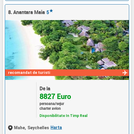
★
8. Anantara Maia
5
recomandat de turisti
De la
8827 Euro
persoana/sejur
charter avion
Disponibilitate In Timp Real
Harta
Mahe,
Seychelles