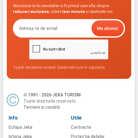
Aboneaza-te la newsletter si fii primul care afla despre
reduceri exclusive
, oferte
last minute
si destinatii noi.
Te poti dezabona oricand. Datele tale sunt in siguranta.
© 1991 - 2026 JEKA TURISM
Toate drepturile rezervate.
Termeni si conditii
Info
Utile
Echipa Jeka
Contracte
Istoria Jeka
Protectia datelor