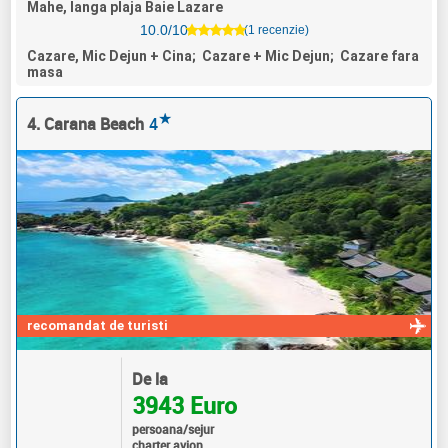
Mahe, langa plaja Baie Lazare
10.0/10
(1 recenzie)
Cazare, Mic Dejun + Cina; Cazare + Mic Dejun; Cazare fara
masa
★
4. Carana Beach
4
recomandat de turisti
De la
3943 Euro
persoana/sejur
charter avion