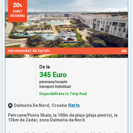
20
%
EARLY
BOOKING
recomandat de turisti
De la
345 Euro
persoana/noapte
transport individual
Disponibilitate In Timp Real
Harta
Dalmatia De Nord,
Croatia
Petrcane/Punta Skala, la 100m de plaja (plaja pietris), la
13km de Zadar, zona Dalmatia de Nord.