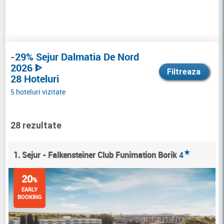
-29% Sejur Dalmatia De Nord
2026 ᐈ
Filtreaza
28 Hoteluri
5 hoteluri vizitate
28 rezultate
★
1. Sejur - Falkensteiner Club Funimation Borik
4
20
%
EARLY
BOOKING