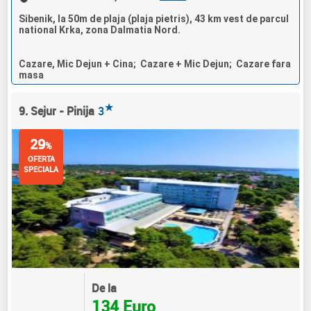
Sibenik, la 50m de plaja (plaja pietris), 43 km vest de parcul
national Krka, zona Dalmatia Nord.
Cazare, Mic Dejun + Cina; Cazare + Mic Dejun; Cazare fara
masa
★
9. Sejur - Pinija
3
29
%
OFERTA
SPECIALA
De la
134 Euro