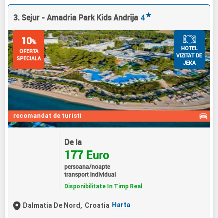
★
3. Sejur - Amadria Park Kids Andrija
4
10
%
HOTEL
OFERTA
VIZITAT DE
SPECIALA
JEKA
recomandat de turisti
De la
177 Euro
persoana/noapte
transport individual
Disponibilitate In Timp Real
Harta
Dalmatia De Nord,
Croatia