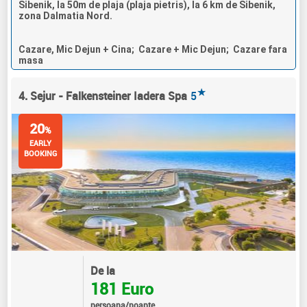
Sibenik, la 50m de plaja (plaja pietris), la 6 km de Sibenik,
zona Dalmatia Nord.
Cazare, Mic Dejun + Cina; Cazare + Mic Dejun; Cazare fara
masa
★
4. Sejur - Falkensteiner Iadera Spa
5
20
%
EARLY
BOOKING
De la
181 Euro
persoana/noapte