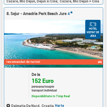
Cazare, Mic Dejun, Dejun si Cina; Cazare, Mic Dejun + Cina
★
8. Sejur - Amadria Park Beach Jure
4
HOTEL
VIZITAT DE
JEKA
recomandat de turisti
De la
152 Euro
persoana/noapte
transport individual
Disponibilitate In Timp Real
Harta
Dalmatia De Nord,
Croatia