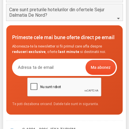
Care sunt preturile hotelurilor din ofertele Sejur
Dalmatia De Nord?
Primeste cele mai bune oferte direct pe email
Aboneaza-te la newsletter si fii primul care afla despre
reduceri exclusive
, oferte
last minute
si destinatii noi.
Te poti dezabona oricand. Datele tale sunt in siguranta.