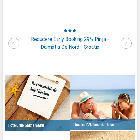
0%
Reducere Early Booking 29% Pinija -
R
 De Nord
Dalmatia De Nord - Croatia
Falke
Hoteluri Vizitate de Jeka
Hotelurile Saptamanii