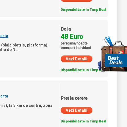
Disponibilitate In Timp Real
De la
48 Euro
arta
persoana/noapte
 (plaja pietris, platforma),
transport individual
ia de N ...
Vezi Detalii
Disponibilitate In Timp Real
arta
Pret la cerere
tris), la 3 km de centru, zona
Vezi Detalii
Disponibilitate In Timp Real