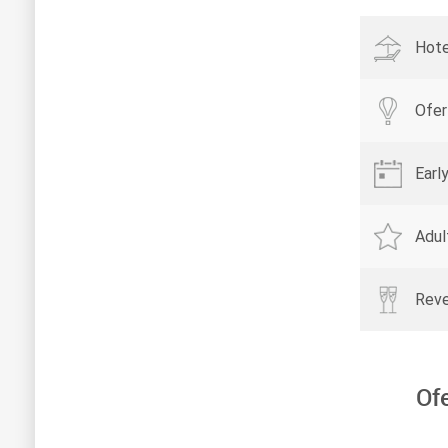
Hote
Ofer
Earl
Adul
Reve
Of