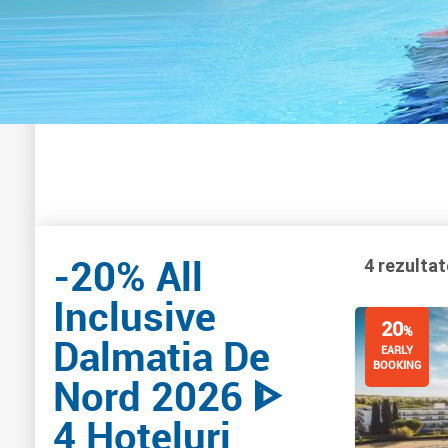
-20% All
4 rezultat
Inclusive
20
%
Dalmatia De
EARLY
BOOKING
Nord 2026 ᐈ
4 Hoteluri