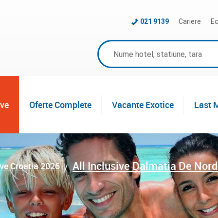
021 9139
Cariere
Ec
ive
Oferte Complete
Vacante Exotice
Last 
All Inclusive Dalmatia De Nor
ive Croatia 2026