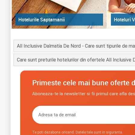
Hoteluri V
Hotelurile Saptamanii
All Inclusive Dalmatia De Nord - Care sunt tipurile de m
Care sunt preturile hotelurilor din ofertele All Inclusiv
Primeste cele mai bune oferte d
Aboneaza-te la newsletter si fii primul care afla de
Te poti dezabona oricand. Datele tale sunt in siguranta.