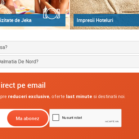
izitate de Jeka
Impresii Hoteluri
asa?
e Dalmatia De Nord?
irect pe email
spre
reduceri exclusive
, oferte
last minute
si destinatii noi.