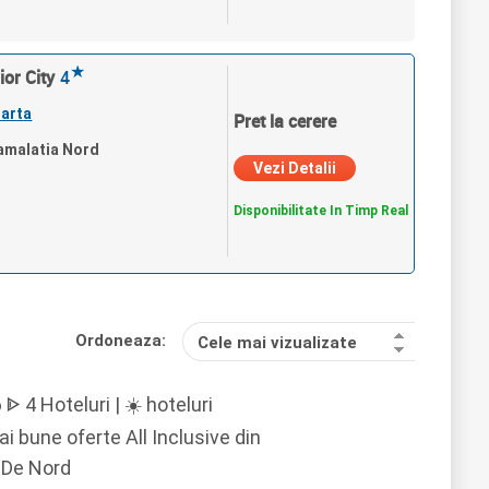
★
ior City
4
arta
Pret la cerere
Damalatia Nord
Vezi Detalii
Disponibilitate In Timp Real
Ordoneaza:
Cele mai vizualizate
ᐈ 4 Hoteluri | ☀️ hoteluri
ai bune oferte All Inclusive din
 De Nord