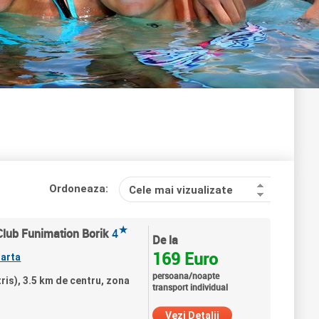
Ordoneaza:
Cele mai vizualizate
★
 Club Funimation Borik
4
De la
169 Euro
arta
persoana/noapte
tris), 3.5 km de centru, zona
transport individual
Vezi Detalii