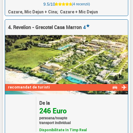
9.5/10
(4 recenzii)
Cazare, Mic Dejun + Cina; Cazare + Mic Dejun
★
4. Revelion - Grecotel Casa Marron
4
recomandat de turisti
De la
246 Euro
persoana/noapte
transport individual
Disponibilitate In Timp Real