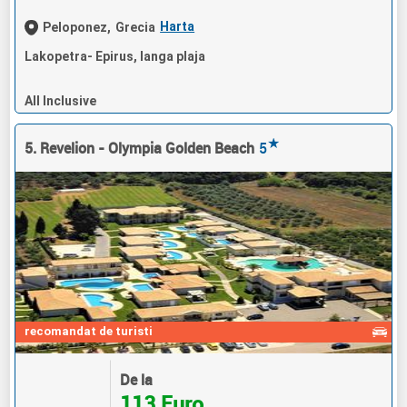
Harta
Peloponez,
Grecia
Lakopetra- Epirus, langa plaja
All Inclusive
★
5. Revelion - Olympia Golden Beach
5
recomandat de turisti
De la
113 Euro