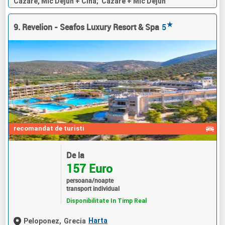
Cazare, Mic Dejun + Cina; Cazare + Mic Dejun
★
9. Revelion - Seafos Luxury Resort & Spa
5
recomandat de turisti
De la
157 Euro
persoana/noapte
transport individual
Disponibilitate In Timp Real
Harta
Peloponez,
Grecia