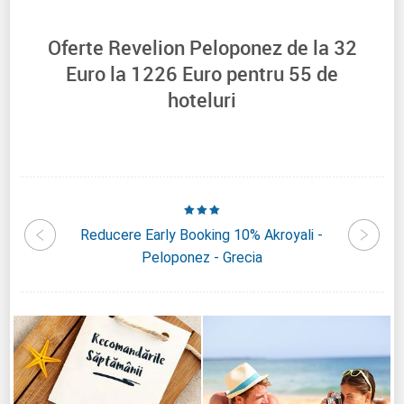
Oferte Revelion Peloponez de la
32
Euro la
1226
Euro pentru
55
de
hoteluri
ohn &
Reducere Early Booking 10% Akroyali -
Reduce
ia
Peloponez - Grecia
Nat