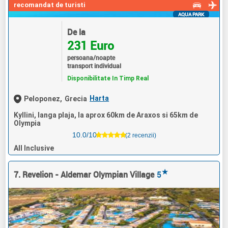
recomandat de turisti
AQUA PARK
De la
231 Euro
persoana/noapte
transport individual
Disponibilitate In Timp Real
Harta
Peloponez,
Grecia
Kyllini, langa plaja, la aprox 60km de Araxos si 65km de
Olympia
10.0/10
(2 recenzii)
All Inclusive
★
7. Revelion - Aldemar Olympian Village
5