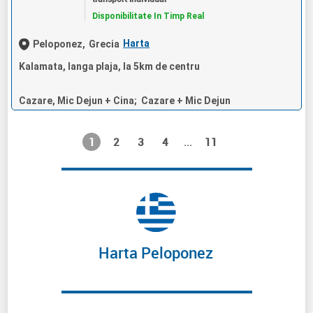
Disponibilitate In Timp Real
Harta
Peloponez,
Grecia
Kalamata, langa plaja, la 5km de centru
Cazare, Mic Dejun + Cina; Cazare + Mic Dejun
1
2
3
4
11
...
Harta Peloponez