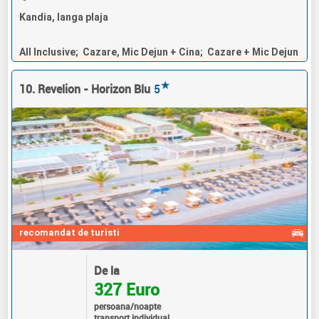
Kandia, langa plaja
All Inclusive; Cazare, Mic Dejun + Cina; Cazare + Mic Dejun
★
10. Revelion - Horizon Blu
5
recomandat de turisti
De la
327 Euro
persoana/noapte
transport individual