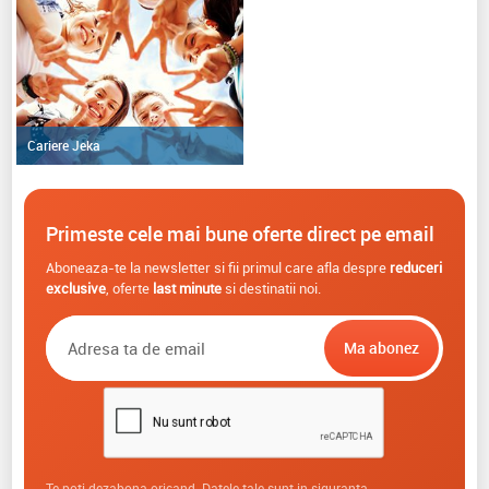
Cariere Jeka
Primeste cele mai bune oferte direct pe email
Aboneaza-te la newsletter si fii primul care afla despre
reduceri
exclusive
, oferte
last minute
si destinatii noi.
Te poti dezabona oricand. Datele tale sunt in siguranta.