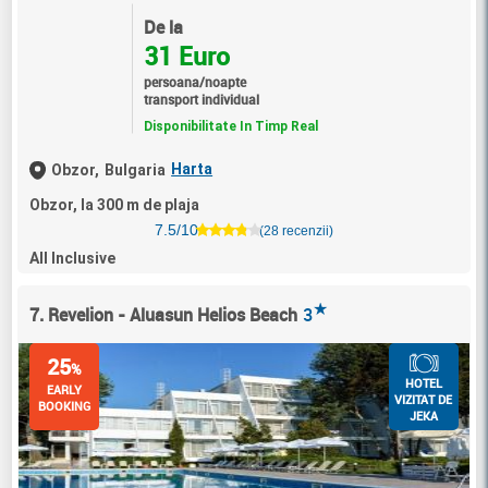
De la
31 Euro
persoana/noapte
transport individual
Disponibilitate In Timp Real
Harta
Obzor,
Bulgaria
Obzor, la 300 m de plaja
7.5/10
(28 recenzii)
All Inclusive
★
7. Revelion - Aluasun Helios Beach
3
25
%
HOTEL
EARLY
VIZITAT DE
BOOKING
JEKA