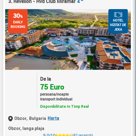
3. Revelion - Hvd Club Miramar
4
30
%
HOTEL
EARLY
VIZITAT DE
BOOKING
JEKA
De la
75 Euro
persoana/noapte
transport individual
Disponibilitate In Timp Real
Harta
Obzor,
Bulgaria
Obzor, langa plaja
9.0/10
(82 recenzii)