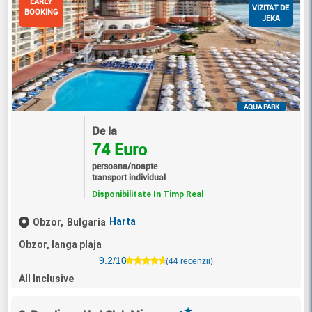
EARLY
VIZITAT DE
BOOKING
JEKA
AQUA PARK
De la
74 Euro
persoana/noapte
transport individual
Disponibilitate In Timp Real
Harta
Obzor,
Bulgaria
Obzor, langa plaja
9.2/10
(44 recenzii)
All Inclusive
★