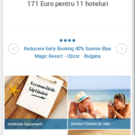
171
Euro pentru
11
hoteluri
d Club
Reducere Early Booking 40% Sunrise Blue
Reduce
a
Magic Resort - Obzor - Bulgaria
Sui
Hoteluri Vizitate de Jeka
Hotelurile Saptamanii