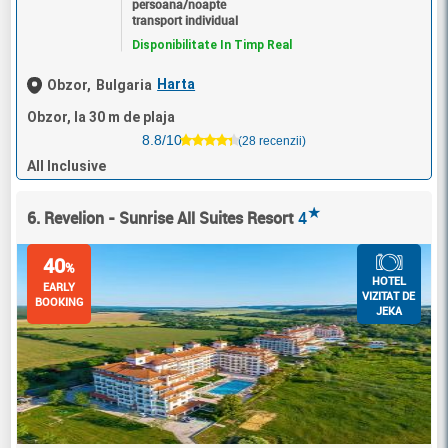
persoana/noapte
transport individual
Disponibilitate In Timp Real
Harta
Obzor,
Bulgaria
Obzor, la 30 m de plaja
8.8/10
(28 recenzii)
All Inclusive
★
6. Revelion - Sunrise All Suites Resort
4
40
%
HOTEL
EARLY
VIZITAT DE
BOOKING
JEKA