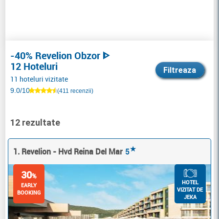
-40% Revelion Obzor ᐈ
12 Hoteluri
Filtreaza
11 hoteluri vizitate
9.0/10
(411 recenzii)
12 rezultate
★
1. Revelion - Hvd Reina Del Mar
5
30
%
HOTEL
EARLY
VIZITAT DE
BOOKING
JEKA