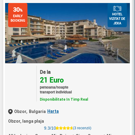
30
%
HOTEL
EARLY
VIZITAT DE
BOOKING
JEKA
De la
21 Euro
persoana/noapte
transport individual
Disponibilitate In Timp Real
Harta
Obzor,
Bulgaria
Obzor, langa plaja
9.3/10
(3 recenzii)