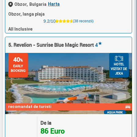
Harta
Obzor,
Bulgaria
Obzor, langa plaja
9.2/10
(38 recenzii)
All Inclusive
★
5. Revelion - Sunrise Blue Magic Resort
4
40
%
HOTEL
EARLY
VIZITAT DE
BOOKING
JEKA
recomandat de turisti
AQUA PARK
De la
86 Euro