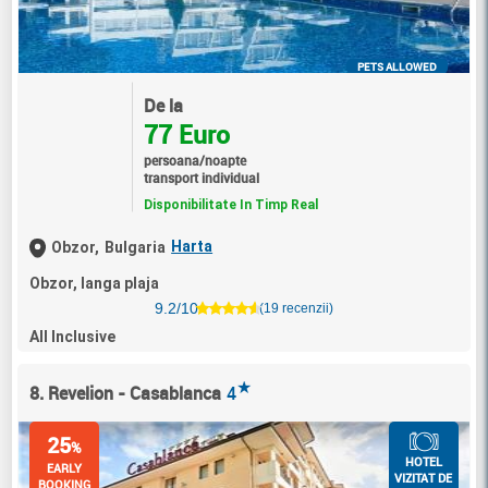
PETS ALLOWED
De la
77 Euro
persoana/noapte
transport individual
Disponibilitate In Timp Real
Harta
Obzor,
Bulgaria
Obzor, langa plaja
9.2/10
(19 recenzii)
All Inclusive
★
8. Revelion - Casablanca
4
25
%
HOTEL
EARLY
VIZITAT DE
BOOKING