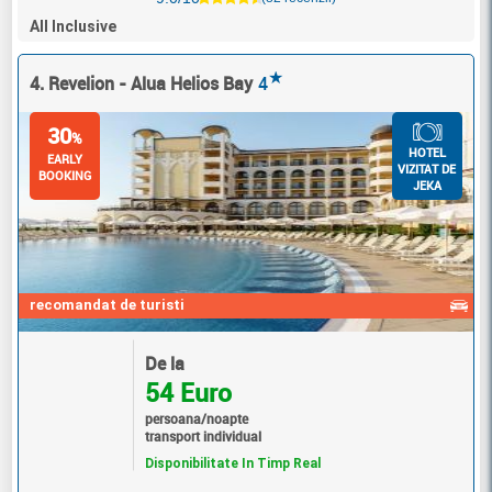
All Inclusive
★
4. Revelion - Alua Helios Bay
4
30
%
HOTEL
EARLY
VIZITAT DE
BOOKING
JEKA
recomandat de turisti
De la
54 Euro
persoana/noapte
transport individual
Disponibilitate In Timp Real