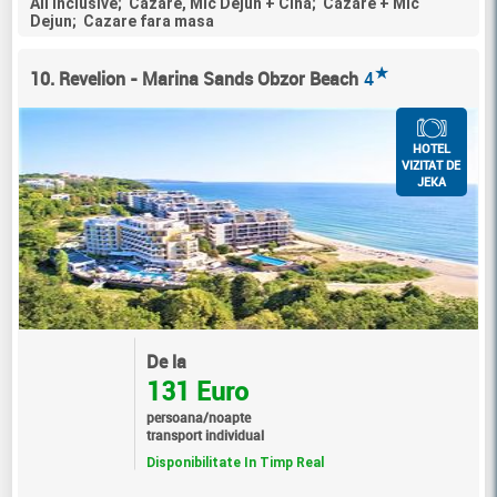
All Inclusive; Cazare, Mic Dejun + Cina; Cazare + Mic
Dejun; Cazare fara masa
★
10. Revelion - Marina Sands Obzor Beach
4
HOTEL
VIZITAT DE
JEKA
De la
131 Euro
persoana/noapte
transport individual
Disponibilitate In Timp Real