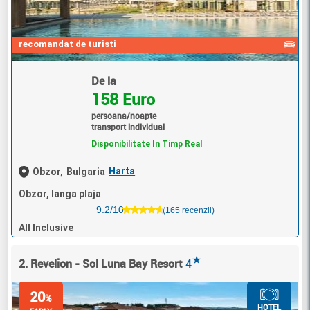
recomandat de turisti
De la
158 Euro
persoana/noapte
transport individual
Disponibilitate In Timp Real
Harta
Obzor,
Bulgaria
Obzor, langa plaja
9.2/10
(165 recenzii)
All Inclusive
★
2. Revelion - Sol Luna Bay Resort
4
20
%
HOTEL