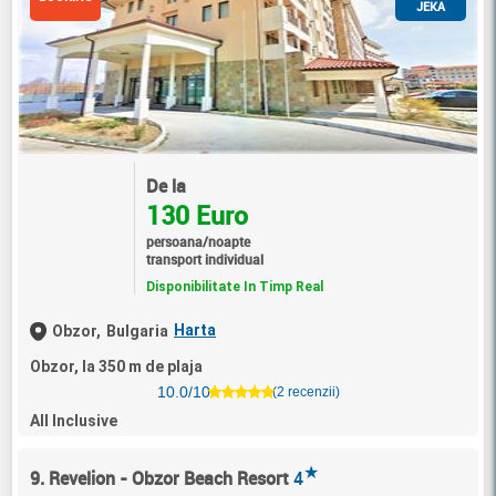
JEKA
De la
130 Euro
persoana/noapte
transport individual
Disponibilitate In Timp Real
Harta
Obzor,
Bulgaria
Obzor, la 350 m de plaja
10.0/10
(2 recenzii)
All Inclusive
★
9. Revelion - Obzor Beach Resort
4