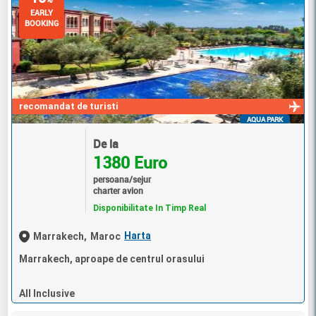
EARLY
BOOKING
recomandat de turisti
AQUA PARK
De la
1380 Euro
persoana/sejur
charter avion
Disponibilitate In Timp Real
Harta
Marrakech,
Maroc
Marrakech, aproape de centrul orasului
All Inclusive