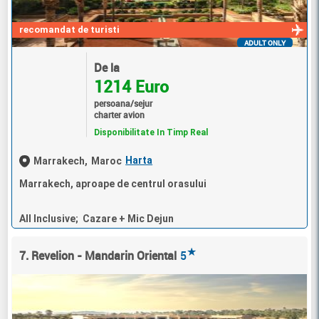
recomandat de turisti
ADULT ONLY
De la
1214 Euro
persoana/sejur
charter avion
Disponibilitate In Timp Real
Harta
Marrakech,
Maroc
Marrakech, aproape de centrul orasului
All Inclusive; Cazare + Mic Dejun
★
7. Revelion - Mandarin Oriental
5