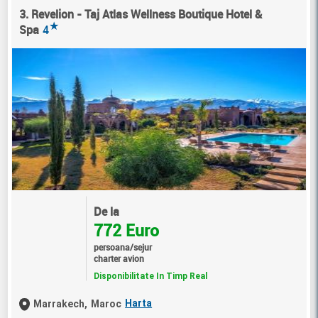
3. Revelion - Taj Atlas Wellness Boutique Hotel &
★
Spa
4
De la
772 Euro
persoana/sejur
charter avion
Disponibilitate In Timp Real
Harta
Marrakech,
Maroc