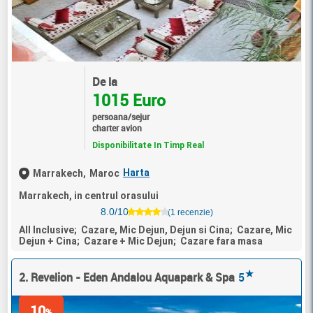
De la
1015 Euro
persoana/sejur
charter avion
Disponibilitate In Timp Real
Harta
Marrakech,
Maroc
Marrakech, in centrul orasului
8.0/10
(1 recenzie)
All Inclusive; Cazare, Mic Dejun, Dejun si Cina; Cazare, Mic
Dejun + Cina; Cazare + Mic Dejun; Cazare fara masa
★
2. Revelion - Eden Andalou Aquapark & Spa
5
10
%