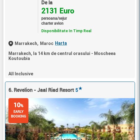
De la
2131 Euro
persoana/sejur
charter avion
Disponibilitate In Timp Real
Harta
Marrakech,
Maroc
Marrakech, la 14 km de centrul orasului - Moscheea
Koutoubia
All Inclusive
★
6. Revelion - Jaal Riad Resort
5
10
%
EARLY
BOOKING