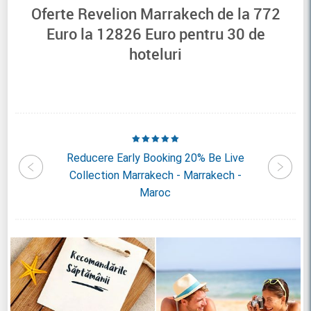
Oferte Revelion Marrakech de la
772
Euro la
12826
Euro pentru
30
de
hoteluri
irmont
Reducere Early Booking 20% Be Live
Reduce
aroc
Collection Marrakech - Marrakech -
D'
Maroc