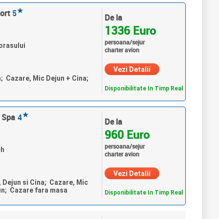
★
ort
5
De la
1336 Euro
persoana/sejur
orasului
charter avion
Vezi Detalii
a; Cazare, Mic Dejun + Cina;
Disponibilitate In Timp Real
★
 Spa
4
De la
960 Euro
persoana/sejur
ch
charter avion
Vezi Detalii
, Dejun si Cina; Cazare, Mic
un; Cazare fara masa
Disponibilitate In Timp Real