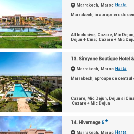
Harta
Marrakech,
Maroc
Marrakech, in apropriere de cen
All Inclusive; Cazare, Mic Dejun
Dejun + Cina; Cazare + Mic Dej
13. Sirayane Boutique Hotel 
Harta
Marrakech,
Maroc
Marrakech, aproape de centrul 
Cazare, Mic Dejun, Dejun si Cin
Cazare + Mic Dejun
★
14. Hivernage
5
Harta
Marrakech,
Maroc