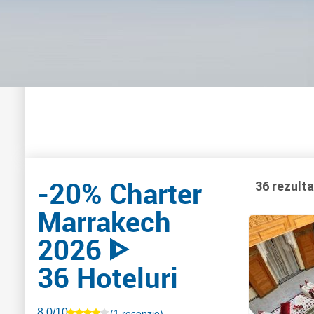
-20% Charter
36 rezult
Marrakech
2026 ᐈ
36 Hoteluri
8.0/10
(1 recenzie)