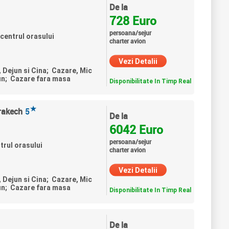
De la
728 Euro
persoana/sejur
centrul orasului
charter avion
Vezi Detalii
, Dejun si Cina; Cazare, Mic
un; Cazare fara masa
Disponibilitate In Timp Real
★
rakech
5
De la
6042 Euro
persoana/sejur
trul orasului
charter avion
Vezi Detalii
, Dejun si Cina; Cazare, Mic
un; Cazare fara masa
Disponibilitate In Timp Real
De la