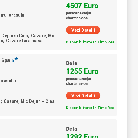
4507 Euro
persoana/sejur
trul orasului
charter avion
Vezi Detalii
, Dejun si Cina; Cazare, Mic
un; Cazare fara masa
Disponibilitate In Timp Real
★
& Spa
5
De la
1255 Euro
persoana/sejur
orasului
charter avion
Vezi Detalii
a; Cazare, Mic Dejun + Cina;
Disponibilitate In Timp Real
De la
1292 Euro