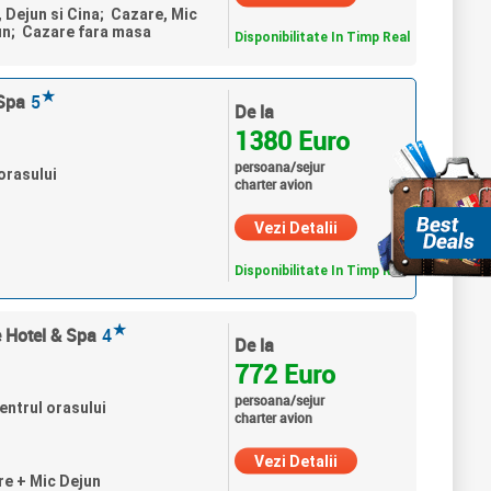
, Dejun si Cina; Cazare, Mic
un; Cazare fara masa
Disponibilitate In Timp Real
★
Spa
5
De la
1380 Euro
persoana/sejur
orasului
charter avion
Vezi Detalii
Disponibilitate In Timp Real
★
e Hotel & Spa
4
De la
772 Euro
persoana/sejur
entrul orasului
charter avion
Vezi Detalii
re + Mic Dejun