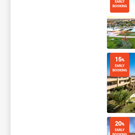
EARLY
BOOKING
15
%
EARLY
BOOKING
20
%
EARLY
BOOKING