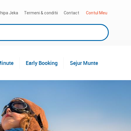
hipa Jeka
Termeni & conditii
Contact
 Contul Meu
Minute
Early Booking
Sejur Munte