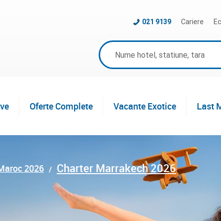
021 9139
Cariere
Ec
ive
Oferte Complete
Vacante Exotice
Last 
Charter Marrakech 2026
 Maroc 2026