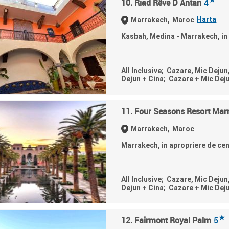
10. Riad Rêve D Antan
4
Harta
Marrakech,
Maroc
Kasbah, Medina - Marrakech, in 
All Inclusive; Cazare, Mic Dejun
Dejun + Cina; Cazare + Mic Dej
11. Four Seasons Resort Mar
Marrakech,
Maroc
Marrakech, in apropriere de cen
All Inclusive; Cazare, Mic Dejun
Dejun + Cina; Cazare + Mic Dej
★
12. Fairmont Royal Palm
5