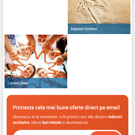
Impresii Hoteluri
Cariere Jeka
Primeste cele mai bune oferte direct pe email
Aboneaza-te la newsletter si fii primul care afla despre
reduceri
exclusive
, oferte
last minute
si destinatii noi.