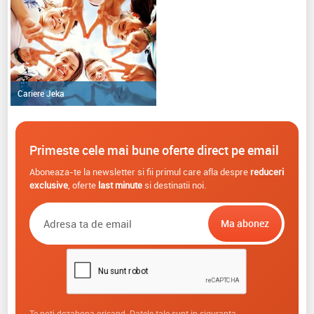
Cariere Jeka
Primeste cele mai bune oferte direct pe email
Aboneaza-te la newsletter si fii primul care afla despre
reduceri
exclusive
, oferte
last minute
si destinatii noi.
Te poti dezabona oricand. Datele tale sunt in siguranta.