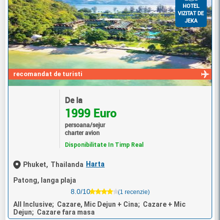
HOTEL
VIZITAT DE
JEKA
recomandat de turisti
De la
1999 Euro
persoana/sejur
charter avion
Disponibilitate In Timp Real
Harta
Phuket,
Thailanda
Patong, langa plaja
8.0/10
(1 recenzie)
All Inclusive; Cazare, Mic Dejun + Cina; Cazare + Mic
Dejun; Cazare fara masa