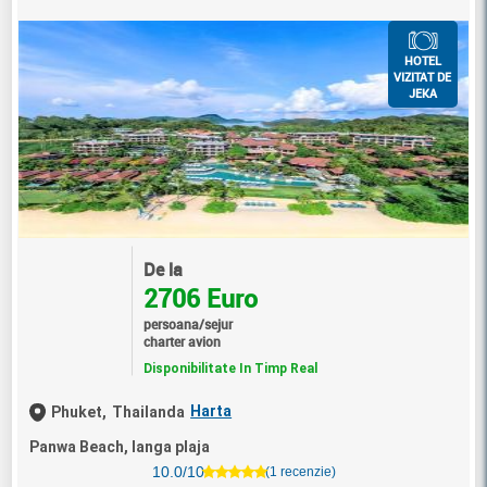
HOTEL
VIZITAT DE
JEKA
De la
2706 Euro
persoana/sejur
charter avion
Disponibilitate In Timp Real
Harta
Phuket,
Thailanda
Panwa Beach, langa plaja
10.0/10
(1 recenzie)