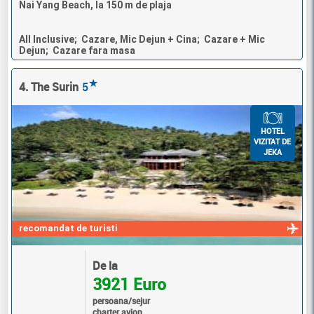
Nai Yang Beach, la 150 m de plaja
All Inclusive; Cazare, Mic Dejun + Cina; Cazare + Mic
Dejun; Cazare fara masa
★
4. The Surin
5
HOTEL
VIZITAT DE
JEKA
recomandat de turisti
De la
3921 Euro
persoana/sejur
charter avion