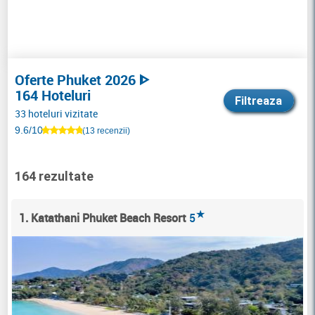
Oferte Phuket 2026 ᐈ
164 Hoteluri
Filtreaza
33 hoteluri vizitate
9.6/10
(13 recenzii)
164 rezultate
★
1. Katathani Phuket Beach Resort
5