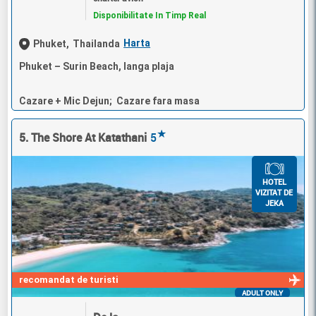
Disponibilitate In Timp Real
Harta
Phuket,
Thailanda
Phuket – Surin Beach, langa plaja
Cazare + Mic Dejun; Cazare fara masa
★
5. The Shore At Katathani
5
HOTEL
VIZITAT DE
JEKA
recomandat de turisti
ADULT ONLY