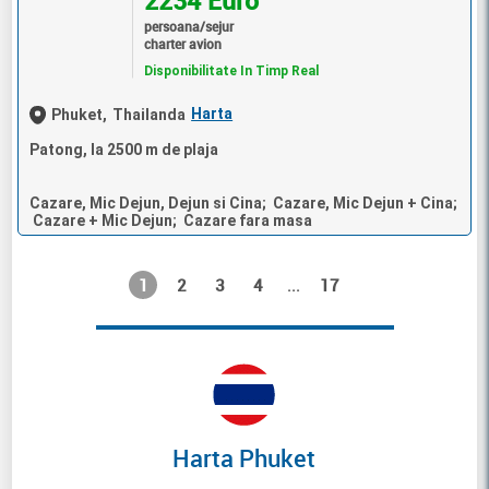
2234 Euro
persoana/sejur
charter avion
Disponibilitate In Timp Real
Harta
Phuket,
Thailanda
Patong, la 2500 m de plaja
Cazare, Mic Dejun, Dejun si Cina; Cazare, Mic Dejun + Cina;
Cazare + Mic Dejun; Cazare fara masa
1
2
3
4
17
...
Harta Phuket