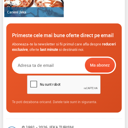
Cariere Jeka
Primeste cele mai bune oferte direct pe email
Aboneaza-te la newsletter si fii primul care afla despre
reduceri
exclusive
, oferte
last minute
si destinatii noi.
Te poti dezabona oricand. Datele tale sunt in siguranta.
© 1991 - 2026 JEKA TURISM