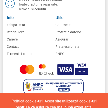
Toate drepturile rezervate.
Termeni si conditii
Info
Utile
Echipa Jeka
Contracte
Istoria Jeka
Protectia datelor
Cariere
Asigurari
Contact
Plata esalonata
Termeni si conditii
ANPC
Politică cookie-uri. Acest site utilizează cookie-uri
pentru a vă asigura cea mai bună experiență.