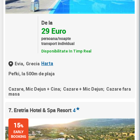
De la
29 Euro
persoana/noapte
transport individual
Disponibilitate In Timp Real
Harta
Evia,
Grecia
Pefki, la 500m de plaja
Cazare, Mic Dejun + Cina; Cazare + Mic Dejun; Cazare fara
masa
★
7. Eretria Hotel & Spa Resort
4
15
%
EARLY
BOOKING