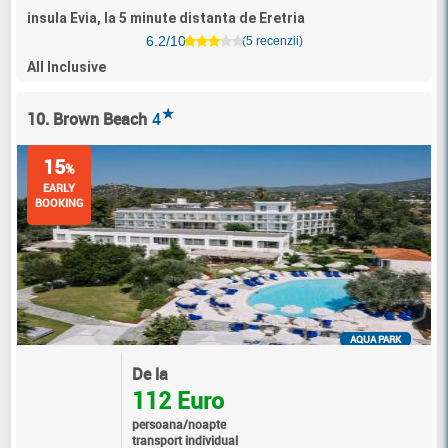
insula Evia, la 5 minute distanta de Eretria
6.2/10
(5 recenzii)
All Inclusive
★
10. Brown Beach
4
15
%
EARLY
BOOKING
AQUA PARK
De la
112 Euro
persoana/noapte
transport individual