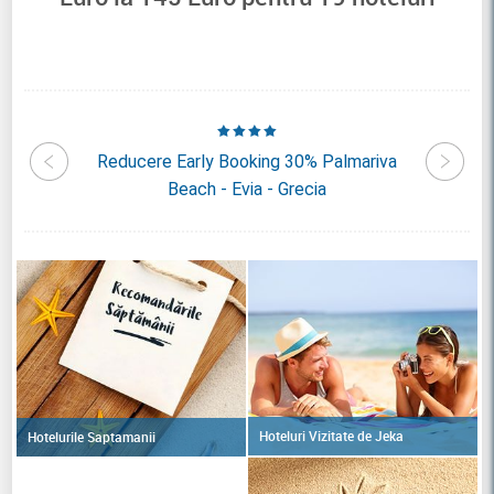
ia Hotel
Reducere Early Booking 30% Palmariva
Reducer
a
Beach - Evia - Grecia
Hoteluri Vizitate de Jeka
Hotelurile Saptamanii