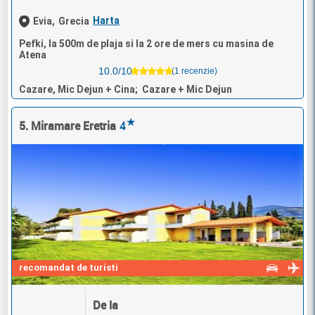
Harta
Evia,
Grecia
Pefki, la 500m de plaja si la 2 ore de mers cu masina de
Atena
10.0/10
(1 recenzie)
Cazare, Mic Dejun + Cina; Cazare + Mic Dejun
★
5. Miramare Eretria
4
recomandat de turisti
De la