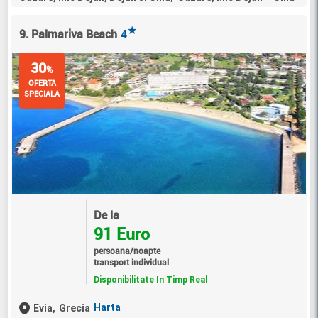
★
9. Palmariva Beach
4
30
%
OFERTA
SPECIALA
De la
91 Euro
persoana/noapte
transport individual
Disponibilitate In Timp Real
Harta
Evia,
Grecia