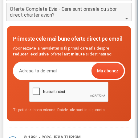
Oferte Complete Evia - Care sunt orasele cu zbor
direct charter avion?
Primeste cele mai bune oferte direct pe email
Aboneaza-te la newsletter si fii primul care afla despre
reduceri exclusive
, oferte
last minute
si destinatii noi.
Te poti dezabona oricand. Datele tale sunt in siguranta.
© 1991 - 2026 JEKA TURISM