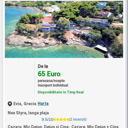
De la
65 Euro
persoana/noapte
transport individual
Disponibilitate In Timp Real
Harta
Evia,
Grecia
Nea Styra, langa plaja
9.5/10
(2 recenzii)
Cazare, Mic Dejun, Dejun si Cina; Cazare, Mic Dejun + Cina