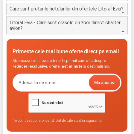
Care sunt preturile hotelurilor din ofertele Litoral Evia?
Litoral Evia - Care sunt orasele cu zbor direct charter
avion?
Primeste cele mai bune oferte direct pe email
Aboneaza-te la newsletter si fii primul care afla despre
reduceri exclusive
, oferte
last minute
si destinatii noi.
Te poti dezabona oricand. Datele tale sunt in siguranta.