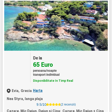
De la
65 Euro
persoana/noapte
transport individual
Disponibilitate In Timp Real
Harta
Evia,
Grecia
Nea Styra, langa plaja
9.5/10
(2 recenzii)
Cazare, Mic Dejun, Dejun si Cina; Cazare, Mic Dejun + Cina