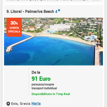
★
9. Litoral - Palmariva Beach
4
30
%
OFERTA
SPECIALA
De la
91 Euro
persoana/noapte
transport individual
Disponibilitate In Timp Real
Harta
Evia,
Grecia