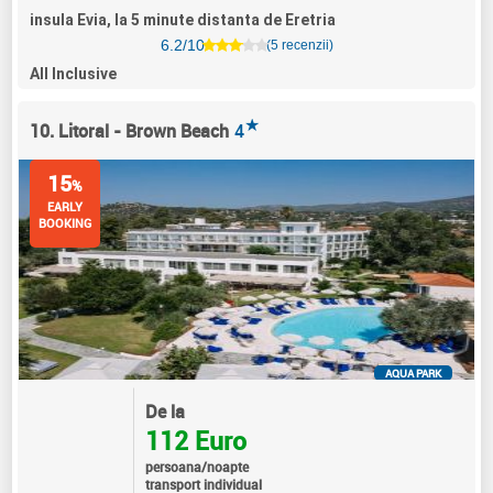
insula Evia, la 5 minute distanta de Eretria
6.2/10
(5 recenzii)
All Inclusive
★
10. Litoral - Brown Beach
4
15
%
EARLY
BOOKING
AQUA PARK
De la
112 Euro
persoana/noapte
transport individual