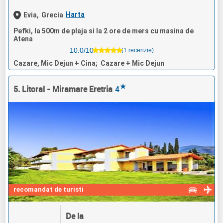
Harta
Evia,
Grecia
Pefki, la 500m de plaja si la 2 ore de mers cu masina de
Atena
10.0/10
(1 recenzie)
Cazare, Mic Dejun + Cina; Cazare + Mic Dejun
★
5. Litoral - Miramare Eretria
4
recomandat de turisti
De la