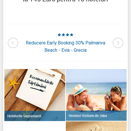
ia Hotel
Reducere Early Booking 30% Palmariva
Reducer
a
Beach - Evia - Grecia
Hoteluri Vizitate de Jeka
Hotelurile Saptamanii