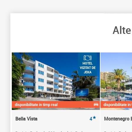
Alt
HOTEL
VIZITAT DE
JEKA
disponibilitate in timp real
disponibilitate in
★
Bella Vista
4
Montenegro 