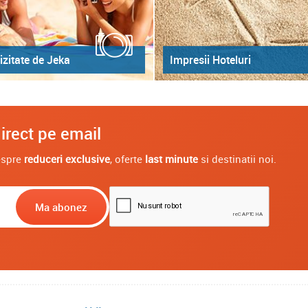
izitate de Jeka
Impresii Hoteluri
irect pe email
despre
reduceri exclusive
, oferte
last minute
si destinatii noi.