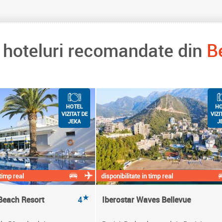
e hoteluri recomandate din
B
HOTEL
HO
VIZITAT DE
VIZI
JEKA
J
 timp real
disponibilitate in timp real
★
Beach Resort
4
Iberostar Waves Bellevue