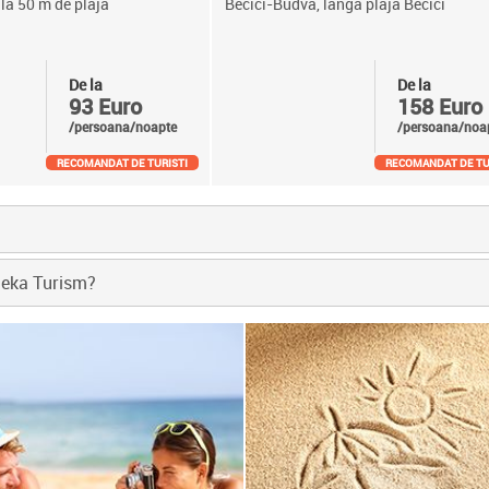
 la 50 m de plaja
Becici-Budva, langa plaja Becici
De la
De la
93 Euro
158 Euro
/persoana/noapte
/persoana/noa
RECOMANDAT DE TURISTI
RECOMANDAT DE TU
 Jeka Turism?