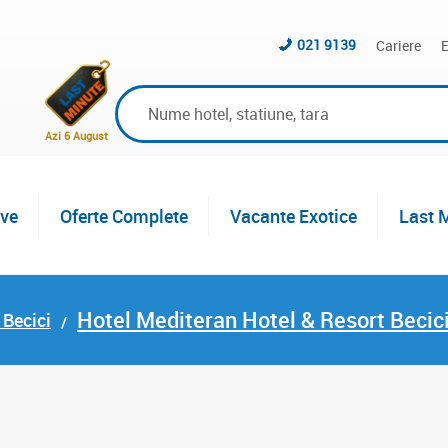
021 9139
Cariere
E
Azi 6 August
ive
Oferte Complete
Vacante Exotice
Last 
Hotel Mediteran Hotel & Resort Becic
 Becici