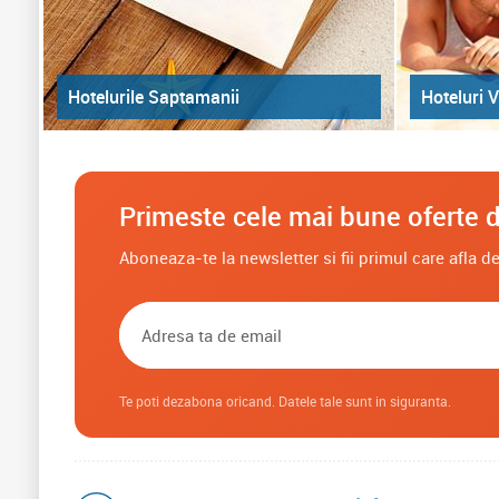
Hoteluri V
Hotelurile Saptamanii
Primeste cele mai bune oferte d
Aboneaza-te la newsletter si fii primul care afla 
Te poti dezabona oricand. Datele tale sunt in siguranta.