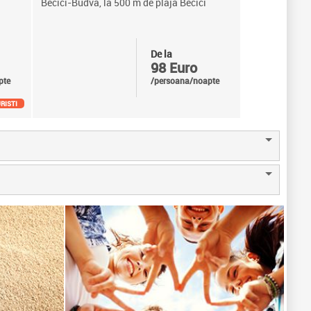
Becici-Budva, la 500 m de plaja Becici
De la
98 Euro
pte
/persoana/noapte
RISTI