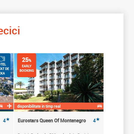
ecici
25
%
TEL
EARLY
TAT DE
BOOKING
EKA
disponibilitate in timp real
★
★
4
Eurostars Queen Of Montenegro
4